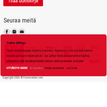
Tilaa uutiskirje
a
a
u
Seuraa meitä
u
t
i
s
Cookie Settings
k
Tämä verkkokauppa käyttää evästeitä. Käytämme niitä tarjotaksemme
i
sinulle parhaan kokemuksen. Jos jatkat verkkosivustomme käyttöä,
r
oletamme, että hyväksyt kaikki tämän verkkosivuston evästeet.
j
HYVÄKSYN KAIKKI
En hyväksy
Näytä enemmän
Lue lisää
e
Copyright 2025 © Farmicenter.com
e
m
m
e
: