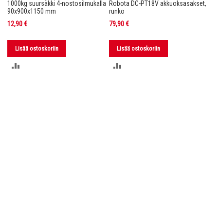
1000kg suursäkki 4-nostosilmukalla
Robota DC-PT18V akkuoksasakset,
Ro
nko
90x900x1150 mm
runko
36
12,90 €
79,90 €
11
Lisää ostoskoriin
Lisää ostoskoriin
LISÄÄ
LISÄÄ
VERTAILUUN
VERTAILUUN