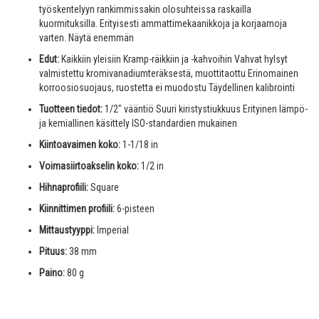
työskentelyyn rankimmissakin olosuhteissa raskailla
kuormituksilla. Erityisesti ammattimekaanikkoja ja korjaamoja
varten. Näytä enemmän
Edut:
Kaikkiin yleisiin Kramp-räikkiin ja -kahvoihin Vahvat hylsyt
valmistettu kromivanadiumteräksestä, muottitaottu Erinomainen
korroosiosuojaus, ruostetta ei muodostu Täydellinen kalibrointi
Tuotteen tiedot:
1/2" vääntiö Suuri kiristystiukkuus Erityinen lämpö-
ja kemiallinen käsittely ISO-standardien mukainen
Kiintoavaimen koko:
1-1/18 in
Voimasiirtoakselin koko:
1/2 in
Hihnaprofiili:
Square
Kiinnittimen profiili:
6-pisteen
Mittaustyyppi:
Imperial
Pituus:
38 mm
Paino:
80 g