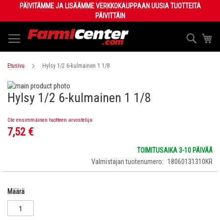
Skip
PÄIVITÄMME JA LISÄÄMME VERKKOKAUPPAAN UUSIA TUOTTEITA
to
PÄIVITTÄIN
Content
Haku
Os
Etusivu
Hylsy 1/2 6-kulmainen 1 1/8
Skip
Hylsy 1/2 6-kulmainen 1 1/8
to
Skip
the
to
end
the
Ole ensimmäinen tuotteen arvostelija
of
beginning
7,52 €
the
of
images
the
TOIMITUSAIKA 3-10 PÄIVÄÄ
gallery
images
Valmistajan tuotenumero
18060131310KR
gallery
Määrä