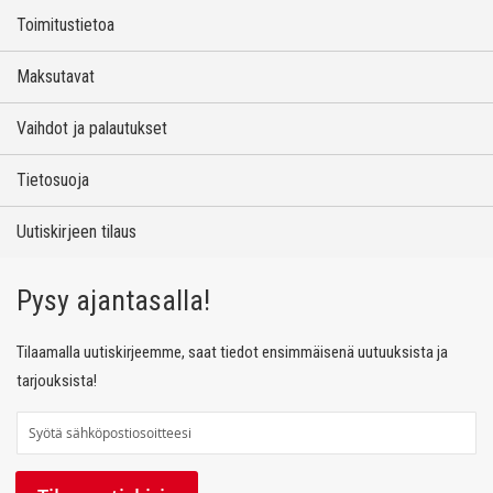
Toimitustietoa
Maksutavat
Vaihdot ja palautukset
Tietosuoja
Uutiskirjeen tilaus
Pysy ajantasalla!
Tilaamalla uutiskirjeemme, saat tiedot ensimmäisenä uutuuksista ja
tarjouksista!
T
i
l