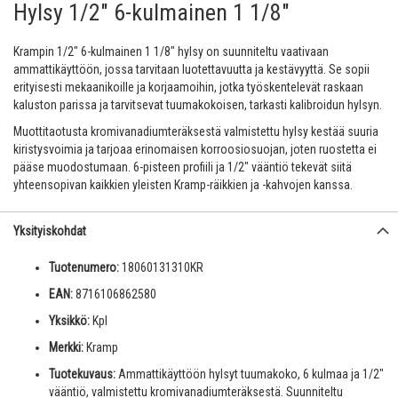
Hylsy 1/2" 6-kulmainen 1 1/8"
Krampin 1/2" 6-kulmainen 1 1/8" hylsy on suunniteltu vaativaan
ammattikäyttöön, jossa tarvitaan luotettavuutta ja kestävyyttä. Se sopii
erityisesti mekaanikoille ja korjaamoihin, jotka työskentelevät raskaan
kaluston parissa ja tarvitsevat tuumakokoisen, tarkasti kalibroidun hylsyn.
Muottitaotusta kromivanadiumteräksestä valmistettu hylsy kestää suuria
kiristysvoimia ja tarjoaa erinomaisen korroosiosuojan, joten ruostetta ei
pääse muodostumaan. 6-pisteen profiili ja 1/2" vääntiö tekevät siitä
yhteensopivan kaikkien yleisten Kramp-räikkien ja -kahvojen kanssa.
Yksityiskohdat
Tuotenumero:
18060131310KR
EAN:
8716106862580
Yksikkö:
Kpl
Merkki:
Kramp
Tuotekuvaus:
Ammattikäyttöön hylsyt tuumakoko, 6 kulmaa ja 1/2"
vääntiö, valmistettu kromivanadiumteräksestä. Suunniteltu