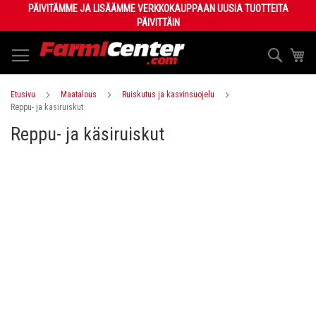
Skip
PÄIVITÄMME JA LISÄÄMME VERKKOKAUPPAAN UUSIA TUOTTEITA
to
PÄIVITTÄIN
Content
Haku
Os
Etusivu
Maatalous
Ruiskutus ja kasvinsuojelu
Reppu- ja käsiruiskut
Reppu- ja käsiruiskut