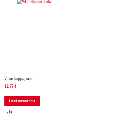
VERTAILUUN
VERTAILUUN
Viton-laippa, solo
12,79 €
Lisää ostoskoriin
LISÄÄ
VERTAILUUN