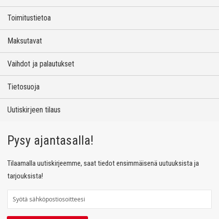
Toimitustietoa
Maksutavat
Vaihdot ja palautukset
Tietosuoja
Uutiskirjeen tilaus
Pysy ajantasalla!
Tilaamalla uutiskirjeemme, saat tiedot ensimmäisenä uutuuksista ja
tarjouksista!
T
i