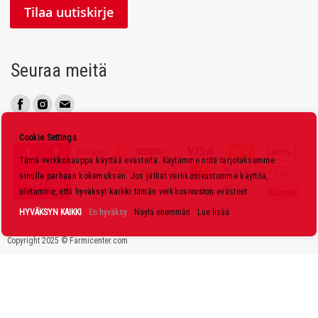
l
Tilaa uutiskirje
a
a
u
Seuraa meitä
u
t
i
s
Cookie Settings
k
Tämä verkkokauppa käyttää evästeitä. Käytämme niitä tarjotaksemme
i
sinulle parhaan kokemuksen. Jos jatkat verkkosivustomme käyttöä,
r
oletamme, että hyväksyt kaikki tämän verkkosivuston evästeet.
j
HYVÄKSYN KAIKKI
En hyväksy
Näytä enemmän
Lue lisää
e
Copyright 2025 © Farmicenter.com
e
m
m
e
: