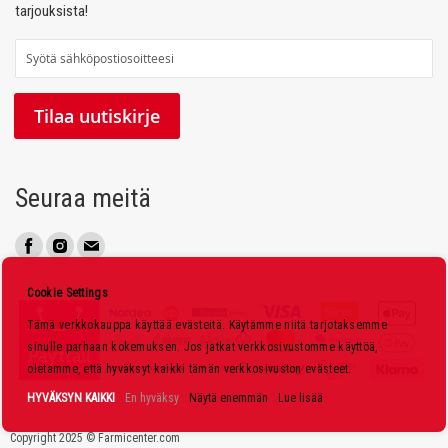
tarjouksista!
T
i
l
Tilaa uutiskirje
a
a
u
Seuraa meitä
u
t
i
s
Cookie Settings
k
Tämä verkkokauppa käyttää evästeitä. Käytämme niitä tarjotaksemme
i
sinulle parhaan kokemuksen. Jos jatkat verkkosivustomme käyttöä,
r
oletamme, että hyväksyt kaikki tämän verkkosivuston evästeet.
j
HYVÄKSYN KAIKKI
En hyväksy
Näytä enemmän
Lue lisää
e
Copyright 2025 © Farmicenter.com
e