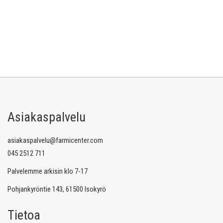
Asiakaspalvelu
asiakaspalvelu@farmicenter.com
045 2512 711
Palvelemme arkisin klo 7-17
Pohjankyröntie 143, 61500 Isokyrö
Tietoa