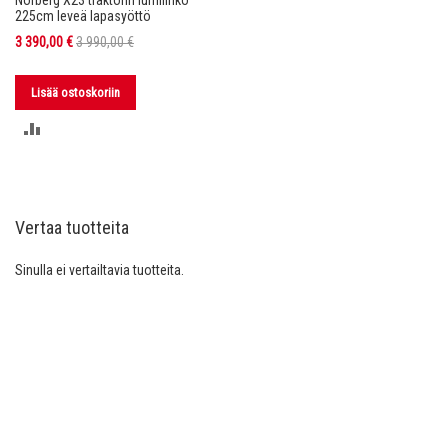
Norberg X23 traktorin lumilinko
225cm leveä lapasyöttö
Tarjoushinta
3 390,00 €
3 990,00 €
Lisää ostoskoriin
LISÄÄ
VERTAILUUN
Vertaa tuotteita
Sinulla ei vertailtavia tuotteita.