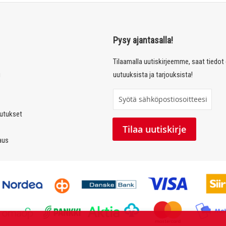
Pysy ajantasalla!
Tilaamalla uutiskirjeemme, saat tiedo
u
uutuuksista ja tarjouksista!
T
i
autukset
l
Tilaa uutiskirje
a
laus
a
u
u
t
i
s