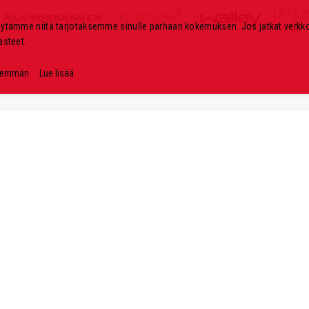
k
i
äytämme niitä tarjotaksemme sinulle parhaan kokemuksen. Jos jatkat verk
r
ästeet.
j
e
nemmän
Lue lisää
e
m
m
e
: