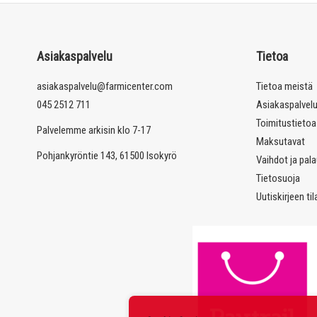
Asiakaspalvelu
Tietoa
asiakaspalvelu@farmicenter.com
Tietoa meistä
045 2512 711
Asiakaspalvel
Toimitustietoa
Palvelemme arkisin klo 7-17
Maksutavat
Pohjankyröntie 143, 61500 Isokyrö
Vaihdot ja pal
Tietosuoja
Uutiskirjeen ti