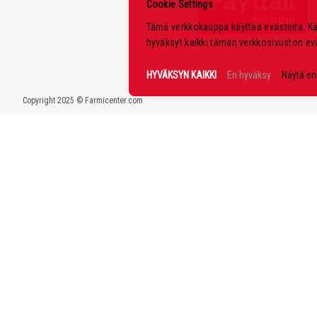
Cookie Settings
Tämä verkkokauppa käyttää evästeitä. K
hyväksyt kaikki tämän verkkosivuston ev
HYVÄKSYN KAIKKI
En hyväksy
Näytä e
Copyright 2025 © Farmicenter.com