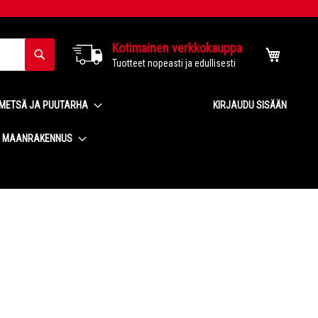
Kotimainen verkkokauppa
Haku
Ostoskor
Tuotteet nopeasti ja edullisesti
METSÄ JA PUUTARHA
KIRJAUDU SISÄÄN
MAANRAKENNUS