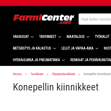
Skip
to
Content
Haku
VARAOSAT
TARVIKKEET
MAATALOUS
TYÖKALUT
METSÄSTYS JA KALASTUS
LELUT JA VAPAA-AIKA
NOST
HYDRAULIIKKA JA PNEUMATIIKKA
RENKAAT JA PERÄVAUNUTA
Etusivu
Tarvikkeet
Ohjaamotarvikkeet
Konepellin kiinnikkeet
Konepellin kiinnikkeet