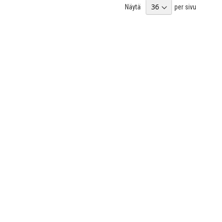
Näytä
per sivu