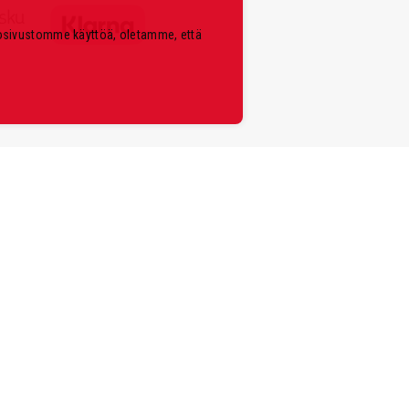
kosivustomme käyttöä, oletamme, että