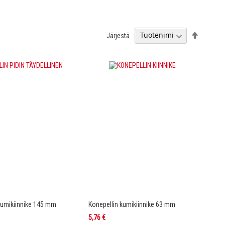
Aseta
Järjestä
laskevaa
järjestyk
kumikiinnike 145 mm
Konepellin kumikiinnike 63 mm
5,76 €