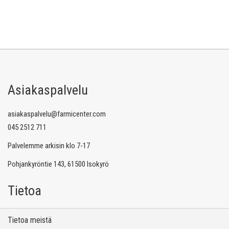
Asiakaspalvelu
asiakaspalvelu@farmicenter.com
045 2512 711
Palvelemme arkisin klo 7-17
Pohjankyröntie 143, 61500 Isokyrö
Tietoa
Tietoa meistä