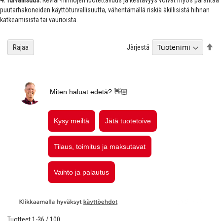
4. Turvallisuus:
Kevlar-hihnojen luotettavuus ja kestävyys voivat myös parantaa
puutarhakoneiden käyttöturvallisuutta, vähentämällä riskiä äkillisistä hihnan
katkeamisista tai vaurioista.
As
Järjestä
Rajaa
la
jä
Tuotteet
1
-
36
/
100