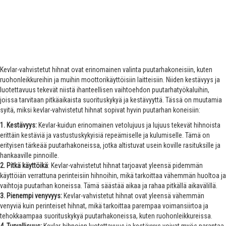
Kevlar-vahvistetut hihnat ovat erinomainen valinta puutarhakoneisiin, kuten
ruohonleikkureihin ja muihin moottorikäyttöisiin laitteisiin. Niiden kestävyys ja
luotettavuus tekevät niistä ihanteellisen vaihtoehdon puutarhatyökaluihin,
joissa tarvitaan pitkäaikaista suorituskykyä ja kestävyyttä. Tässä on muutamia
syitä, miksi kevlar-vahvistetut hihnat sopivat hyvin puutarhan koneisiin:
1. Kestävyys:
Kevlar-kuidun erinomainen vetolujuus ja lujuus tekevät hihnoista
erittäin kestäviä ja vastustuskykyisiä repeämiselle ja kulumiselle. Tämä on
erityisen tärkeää puutarhakoneissa, jotka altistuvat usein koville rasituksille ja
hankaaville pinnoille.
2. Pitkä käyttöikä
: Kevlar-vahvistetut hihnat tarjoavat yleensä pidemmän
käyttöiän verrattuna perinteisiin hihnoihin, mikä tarkoittaa vähemmän huoltoa ja
vaihtoja puutarhan koneissa. Tämä säästää aikaa ja rahaa pitkällä aikavälillä.
3. Pienempi venyvyys:
Kevlar-vahvistetut hihnat ovat yleensä vähemmän
venyviä kuin perinteiset hihnat, mikä tarkoittaa parempaa voimansiirtoa ja
tehokkaampaa suorituskykyä puutarhakoneissa, kuten ruohonleikkureissa.