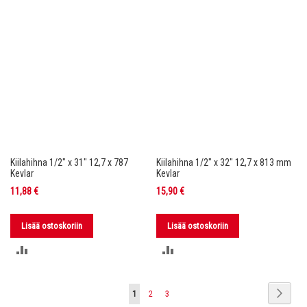
Kiilahihna 1/2" x 31" 12,7 x 787
Kiilahihna 1/2" x 32" 12,7 x 813 mm
Kevlar
Kevlar
11,88 €
15,90 €
Lisää ostoskoriin
Lisää ostoskoriin
LISÄÄ
LISÄÄ
VERTAILUUN
VERTAILUUN
Sivu
Sivu
Seura
You're
Sivu
Sivu
1
2
3