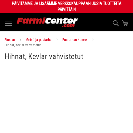
Skip
PÄIVITÄMME JA LISÄÄMME VERKKOKAUPPAAN UUSIA TUOTTEITA
to
PÄIVITTÄIN
Content
Haku
Os
Etusivu
Metsä ja puutarha
Puutarhan koneet
Hihnat, Kevlar vahvistetut
Hihnat, Kevlar vahvistetut