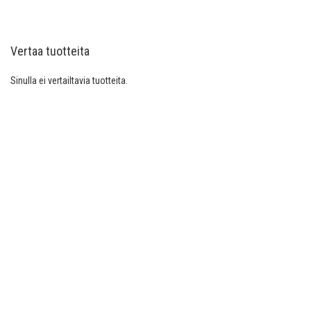
currently
reading
Vertaa tuotteita
page
Sinulla ei vertailtavia tuotteita.