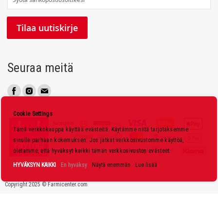
i
l
Tilaa uutiskirje
a
a
u
Seuraa meitä
u
t
i
s
Cookie Settings
k
Tämä verkkokauppa käyttää evästeitä. Käytämme niitä tarjotaksemme
i
sinulle parhaan kokemuksen. Jos jatkat verkkosivustomme käyttöä,
r
oletamme, että hyväksyt kaikki tämän verkkosivuston evästeet.
j
HYVÄKSYN KAIKKI
En hyväksy
Näytä enemmän
Lue lisää
e
Copyright 2025 © Farmicenter.com
e
m
m