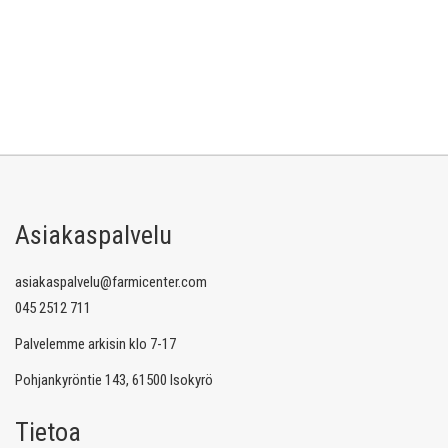
Asiakaspalvelu
asiakaspalvelu@farmicenter.com
045 2512 711
Palvelemme arkisin klo 7-17
Pohjankyröntie 143, 61500 Isokyrö
Tietoa