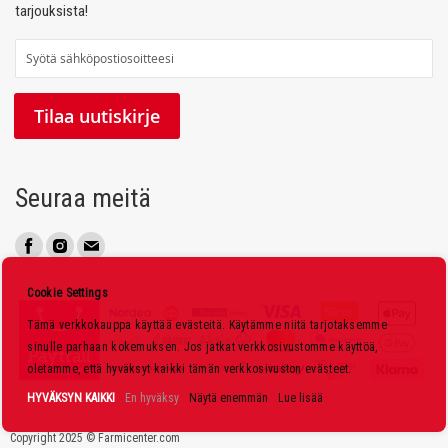
tarjouksista!
T
i
l
Tilaa uutiskirje
a
a
u
Seuraa meitä
u
t
i
s
Cookie Settings
k
Tämä verkkokauppa käyttää evästeitä. Käytämme niitä tarjotaksemme
i
sinulle parhaan kokemuksen. Jos jatkat verkkosivustomme käyttöä,
r
oletamme, että hyväksyt kaikki tämän verkkosivuston evästeet.
j
HYVÄKSYN KAIKKI
En hyväksy
Näytä enemmän
Lue lisää
e
Copyright 2025 © Farmicenter.com
e