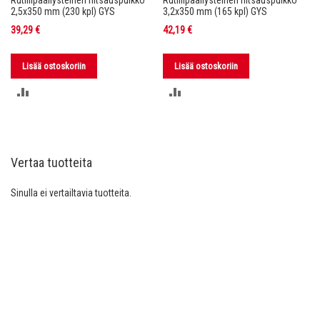
Rutiilipäällysteinen hitsauspuikko
Rutiilipäällysteinen hitsauspuikko
2,5x350 mm (230 kpl) GYS
3,2x350 mm (165 kpl) GYS
39,29 €
42,19 €
Lisää ostoskoriin
Lisää ostoskoriin
LISÄÄ
LISÄÄ
VERTAILUUN
VERTAILUUN
Vertaa tuotteita
Sinulla ei vertailtavia tuotteita.