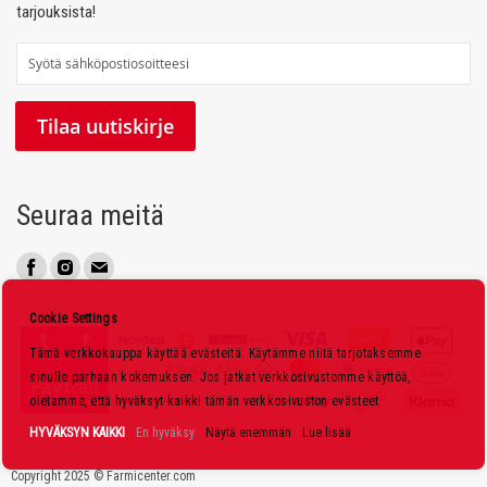
tarjouksista!
T
i
l
Tilaa uutiskirje
a
a
u
Seuraa meitä
u
t
i
s
Cookie Settings
k
Tämä verkkokauppa käyttää evästeitä. Käytämme niitä tarjotaksemme
i
sinulle parhaan kokemuksen. Jos jatkat verkkosivustomme käyttöä,
r
oletamme, että hyväksyt kaikki tämän verkkosivuston evästeet.
j
HYVÄKSYN KAIKKI
En hyväksy
Näytä enemmän
Lue lisää
e
Copyright 2025 © Farmicenter.com
e