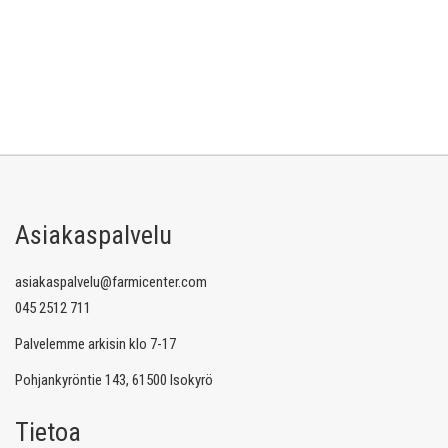
Asiakaspalvelu
asiakaspalvelu@farmicenter.com
045 2512 711
Palvelemme arkisin klo 7-17
Pohjankyröntie 143, 61500 Isokyrö
Tietoa