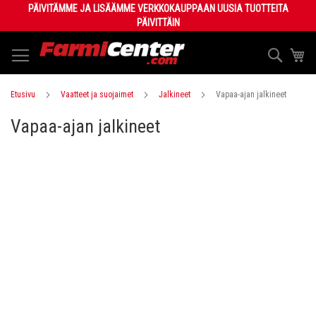
Skip
PÄIVITÄMME JA LISÄÄMME VERKKOKAUPPAAN UUSIA TUOTTEITA
to
PÄIVITTÄIN
Content
Haku
Os
Etusivu
Vaatteet ja suojaimet
Jalkineet
Vapaa-ajan jalkineet
Vapaa-ajan jalkineet