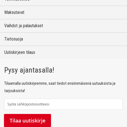
Maksutavat
Vaihdot ja palautukset
Tietosuoja
Uutiskirjeen tilaus
Pysy ajantasalla!
Tilaamalla uutiskirjeemme, saat tiedot ensimmäisenä uutuuksista ja
tarjouksista!
T
i
l
Tilaa uutiskirje
a