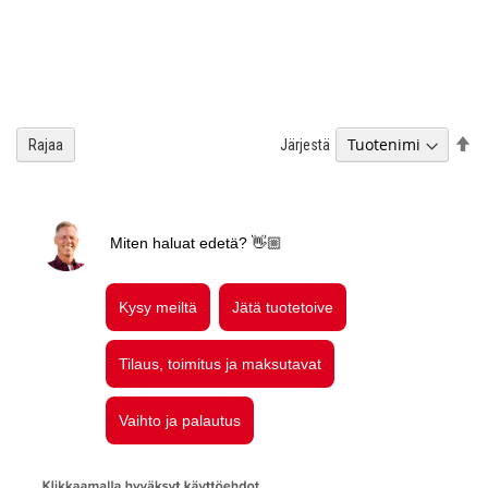
As
Järjestä
Rajaa
la
jä