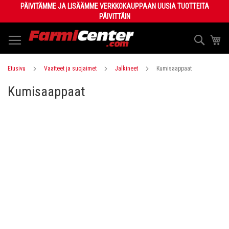
Skip
PÄIVITÄMME JA LISÄÄMME VERKKOKAUPPAAN UUSIA TUOTTEITA
to
PÄIVITTÄIN
Content
Haku
Os
Etusivu
Vaatteet ja suojaimet
Jalkineet
Kumisaappaat
Kumisaappaat