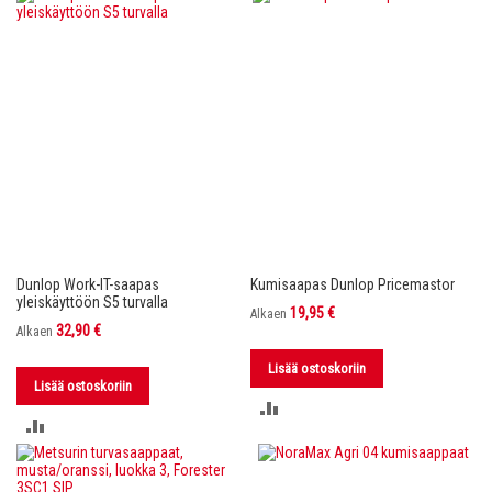
VERTAILUUN
VERTAILUUN
Dunlop Work-IT-saapas
Kumisaapas Dunlop Pricemastor
yleiskäyttöön S5 turvalla
19,95 €
Alkaen
32,90 €
Alkaen
Lisää ostoskoriin
Lisää ostoskoriin
LISÄÄ
LISÄÄ
VERTAILUUN
VERTAILUUN