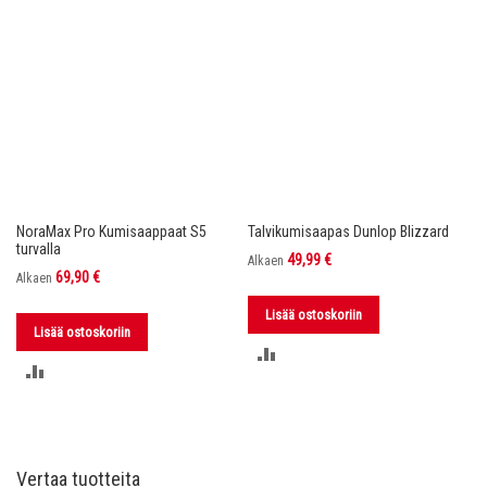
NoraMax Pro Kumisaappaat S5
Talvikumisaapas Dunlop Blizzard
turvalla
49,99 €
Alkaen
69,90 €
Alkaen
Lisää ostoskoriin
Lisää ostoskoriin
LISÄÄ
LISÄÄ
VERTAILUUN
VERTAILUUN
Vertaa tuotteita