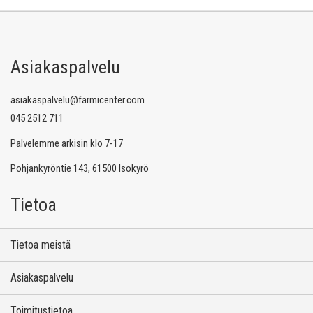
Asiakaspalvelu
asiakaspalvelu@farmicenter.com
045 2512 711
Palvelemme arkisin klo 7-17
Pohjankyröntie 143, 61500 Isokyrö
Tietoa
Tietoa meistä
Asiakaspalvelu
Toimitustietoa