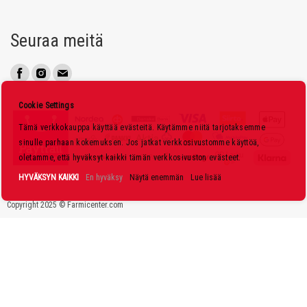
a
u
Seuraa meitä
u
t
i
s
Cookie Settings
k
Tämä verkkokauppa käyttää evästeitä. Käytämme niitä tarjotaksemme
i
sinulle parhaan kokemuksen. Jos jatkat verkkosivustomme käyttöä,
r
oletamme, että hyväksyt kaikki tämän verkkosivuston evästeet.
j
HYVÄKSYN KAIKKI
En hyväksy
Näytä enemmän
Lue lisää
e
Copyright 2025 © Farmicenter.com
e
m
m
e
: