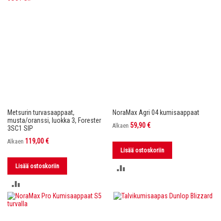
Metsurin turvasaappaat,
NoraMax Agri 04 kumisaappaat
musta/oranssi, luokka 3, Forester
59,90 €
Alkaen
3SC1 SIP
119,00 €
Alkaen
Lisää ostoskoriin
Lisää ostoskoriin
LISÄÄ
LISÄÄ
VERTAILUUN
VERTAILUUN