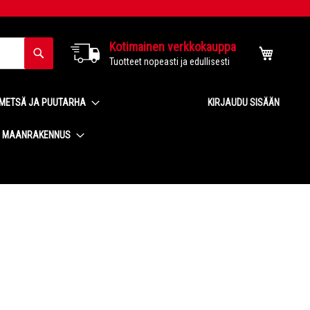
Kotimainen verkkokauppa
Haku
Ostoskor
Tuotteet nopeasti ja edullisesti
METSÄ JA PUUTARHA
KIRJAUDU SISÄÄN
MAANRAKENNUS