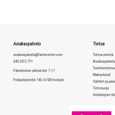
Asiakaspalvelu
Tietoa
asiakaspalvelu@farmicenter.com
Tietoa meistä
045 2512 711
Asiakaspalvel
Toimitustietoa
Palvelemme arkisin klo 7-17
Maksutavat
Pohjankyröntie 143, 61500 Isokyrö
Vaihdot ja pal
Tietosuoja
Uutiskirjeen ti