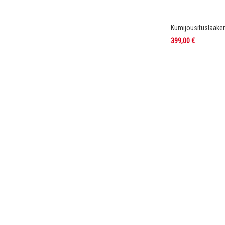
Kumijousituslaaker
399,00 €
Lisää ostoskoriin
Lisää ostoskoriin
LISÄÄ
LISÄÄ
VERTAILUUN
VERTAILUUN