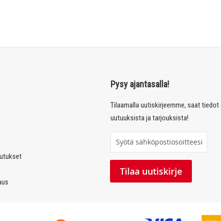
Pysy ajantasalla!
Tilaamalla uutiskirjeemme, saat tiedo
u
uutuuksista ja tarjouksista!
T
i
autukset
l
Tilaa uutiskirje
a
laus
a
u
u