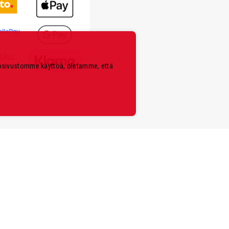
kosivustomme käyttöä, oletamme, että