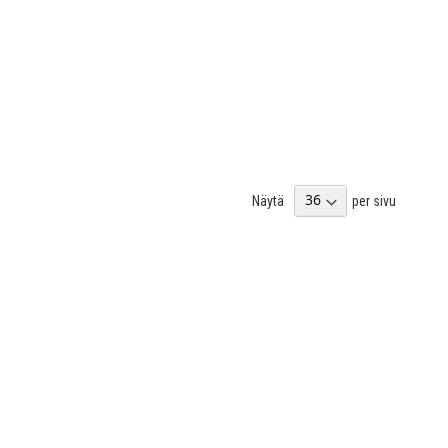
Näytä
per sivu