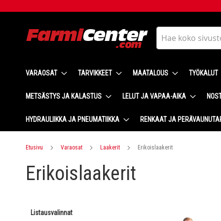
Skip
to
Content
Haku
VARAOSAT
TARVIKKEET
MAATALOUS
TYÖKALUT
METSÄSTYS JA KALASTUS
LELUT JA VAPAA-AIKA
NOST
HYDRAULIIKKA JA PNEUMATIIKKA
RENKAAT JA PERÄVAUNUTA
Etusivu
Varaosat
Laakerit
Erikoislaakerit
Erikoislaakerit
Listausvalinnat