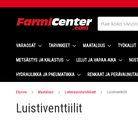
Skip
to
Content
Haku
VARAOSAT
TARVIKKEET
MAATALOUS
TYÖKALUT
METSÄSTYS JA KALASTUS
LELUT JA VAPAA-AIKA
NOST
HYDRAULIIKKA JA PNEUMATIIKKA
RENKAAT JA PERÄVAUNUTA
Etusivu
Maatalous
Lietevaunutarvikkeet
Luistiventtiilit
Luistiventtiilit