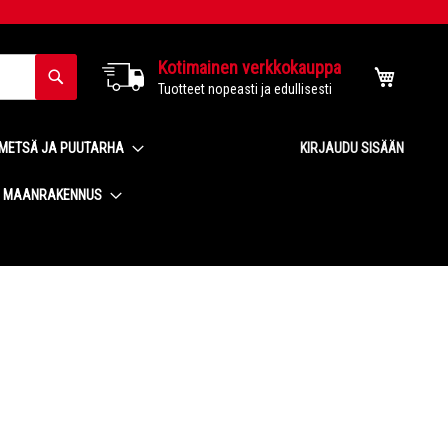
Kotimainen verkkokauppa
Haku
Ostoskor
Tuotteet nopeasti ja edullisesti
METSÄ JA PUUTARHA
KIRJAUDU SISÄÄN
MAANRAKENNUS