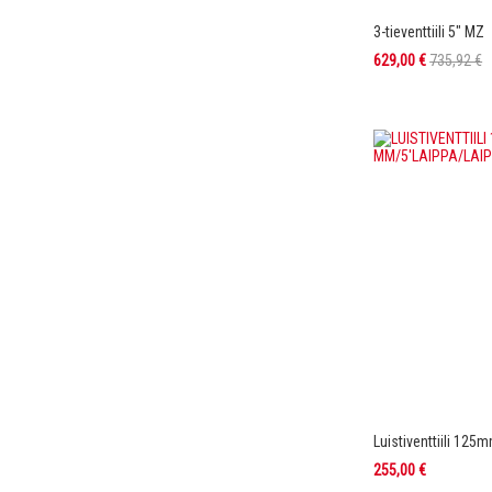
3-tieventtiili 5" MZ
Tarjoushinta
629,00 €
735,92 €
Lisää ostoskoriin
Lisää ostoskoriin
Lisää ostoskoriin
Lisää ostoskoriin
LISÄÄ
LISÄÄ
LISÄÄ
LISÄÄ
VERTAILUUN
VERTAILUUN
VERTAILUUN
VERTAILUUN
Luistiventtiili 125
255,00 €