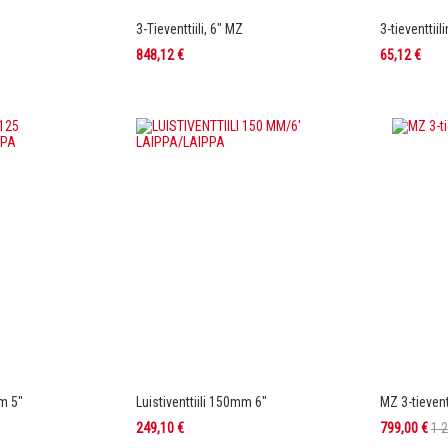
3-Tieventtiili, 6" MZ
3-tieventtiil
848,12 €
65,12 €
mm 5"
Luistiventtiili 150mm 6"
MZ 3-tievent
Tarjoushinta
249,10 €
799,00 €
1 