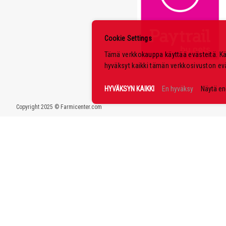
Cookie Settings
Tämä verkkokauppa käyttää evästeitä. K
hyväksyt kaikki tämän verkkosivuston ev
HYVÄKSYN KAIKKI
En hyväksy
Näytä e
Copyright 2025 © Farmicenter.com