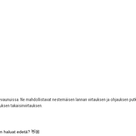
n lietevaunuissa. Ne mahdollistavat nestemäisen lannan virtauksen ja ohjauksen putkis
uksen takaisinvirtauksen.