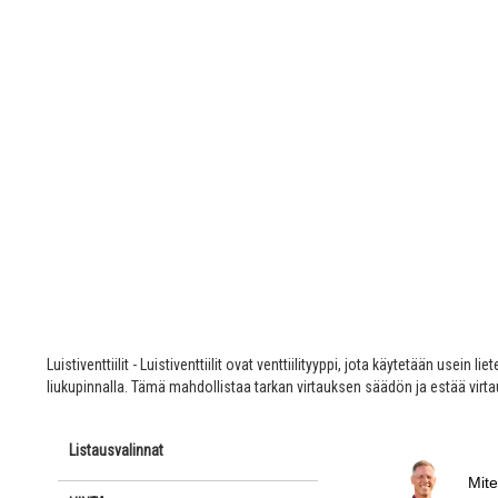
Luistiventtiilit - Luistiventtiilit ovat venttiilityyppi, jota käytetään usei
liukupinnalla. Tämä mahdollistaa tarkan virtauksen säädön ja estää virta
Listausvalinnat