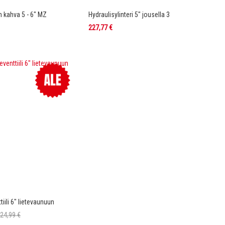
in kahva 5 - 6" MZ
Hydraulisylinteri 5" jousella 3
227,77 €
tiili 6" lietevaunuun
224,99 €