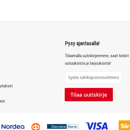
Pysy ajantasalla!
Tilaamalla uutiskirjeemme, saat tiedo
u
uutuuksista ja tarjouksista!
T
i
autukset
l
Tilaa uutiskirje
a
laus
a
u
u
t