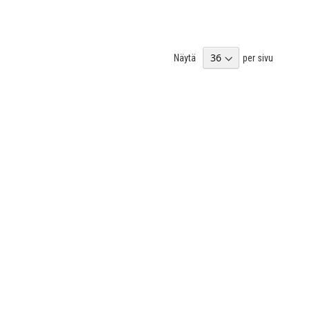
Näytä
per sivu