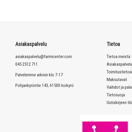
Asiakaspalvelu
Tietoa
asiakaspalvelu@farmicenter.com
Tietoa meistä
045 2512 711
Asiakaspalvel
Toimitustietoa
Palvelemme arkisin klo 7-17
Maksutavat
Pohjankyröntie 143, 61500 Isokyrö
Vaihdot ja pal
Tietosuoja
Uutiskirjeen ti