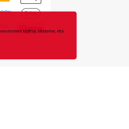
kosivustomme käyttöä, oletamme, että