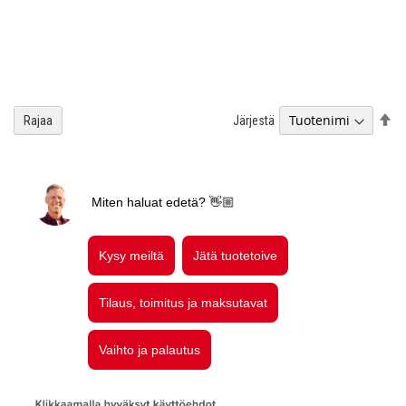
As
Järjestä
Rajaa
la
jä