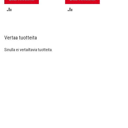
LISÄÄ
LISÄÄ
VERTAILUUN
VERTAILUUN
Vertaa tuotteita
Sinulla ei vertailtavia tuotteita.