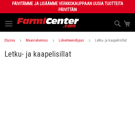
Skip
PÄIVITÄMME JA LISÄÄMME VERKKOKAUPPAAN UUSIA TUOTTEITA
to
PÄIVITTÄIN
Content
Haku
Os
Etusivu
Maanrakennus
Liikenteenohjaus
Letku- ja kaapelisillat
Letku- ja kaapelisillat