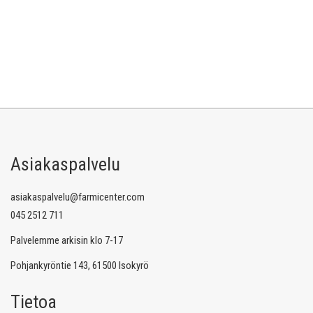
Asiakaspalvelu
asiakaspalvelu@farmicenter.com
045 2512 711
Palvelemme arkisin klo 7-17
Pohjankyröntie 143, 61500 Isokyrö
Tietoa