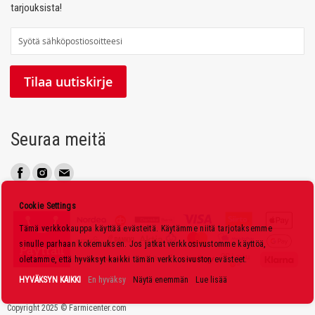
tarjouksista!
T
i
l
Tilaa uutiskirje
a
a
u
Seuraa meitä
u
t
i
s
Cookie Settings
k
Tämä verkkokauppa käyttää evästeitä. Käytämme niitä tarjotaksemme
i
sinulle parhaan kokemuksen. Jos jatkat verkkosivustomme käyttöä,
r
oletamme, että hyväksyt kaikki tämän verkkosivuston evästeet.
j
HYVÄKSYN KAIKKI
En hyväksy
Näytä enemmän
Lue lisää
e
Copyright 2025 © Farmicenter.com
e