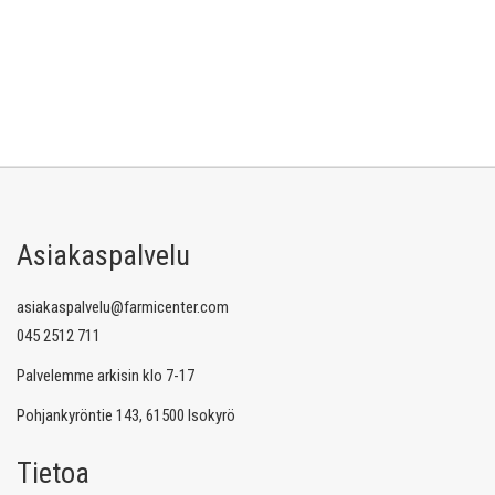
Asiakaspalvelu
asiakaspalvelu@farmicenter.com
045 2512 711
Palvelemme arkisin klo 7-17
Pohjankyröntie 143, 61500 Isokyrö
Tietoa