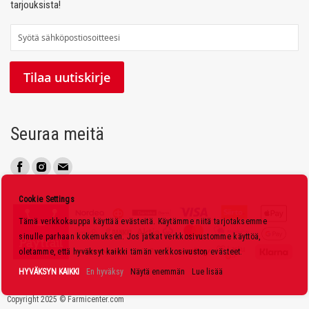
tarjouksista!
T
i
l
Tilaa uutiskirje
a
a
u
Seuraa meitä
u
t
i
s
Cookie Settings
k
Tämä verkkokauppa käyttää evästeitä. Käytämme niitä tarjotaksemme
i
sinulle parhaan kokemuksen. Jos jatkat verkkosivustomme käyttöä,
r
oletamme, että hyväksyt kaikki tämän verkkosivuston evästeet.
j
HYVÄKSYN KAIKKI
En hyväksy
Näytä enemmän
Lue lisää
e
Copyright 2025 © Farmicenter.com
e