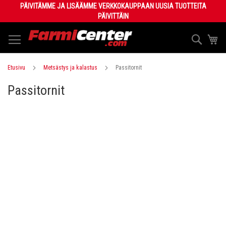
Skip
PÄIVITÄMME JA LISÄÄMME VERKKOKAUPPAAN UUSIA TUOTTEITA
to
PÄIVITTÄIN
Content
Haku
Os
Etusivu
Metsästys ja kalastus
Passitornit
Passitornit