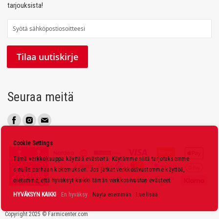
tarjouksista!
T
i
l
Tilaa uutiskirje
a
a
u
Seuraa meitä
u
t
i
s
Cookie Settings
k
Tämä verkkokauppa käyttää evästeitä. Käytämme niitä tarjotaksemme
i
sinulle parhaan kokemuksen. Jos jatkat verkkosivustomme käyttöä,
r
oletamme, että hyväksyt kaikki tämän verkkosivuston evästeet.
j
HYVÄKSYN KAIKKI
En hyväksy
Näytä enemmän
Lue lisää
e
Copyright 2025 © Farmicenter.com
e