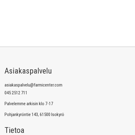
Asiakaspalvelu
asiakaspalvelu@farmicenter.com
045 2512 711
Palvelemme arkisin klo 7-17
Pohjankyröntie 143, 61500 Isokyrö
Tietoa