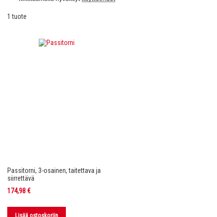
1
tuote
Passitorni, 3-osainen, taitettava ja
siirrettävä
174,98 €
Lisää ostoskoriin