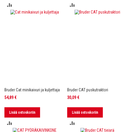
LISÄÄ
LISÄÄ
VERTAILUUN
VERTAILUUN
Bruder Cat minikaivuri ja kuljettaja
Bruder CAT puskutraktori
54,89 €
30,09 €
Lisää ostoskoriin
Lisää ostoskoriin
LISÄÄ
LISÄÄ