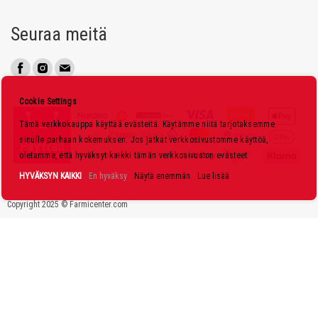
a
u
Seuraa meitä
u
t
i
s
Cookie Settings
k
Tämä verkkokauppa käyttää evästeitä. Käytämme niitä tarjotaksemme
i
sinulle parhaan kokemuksen. Jos jatkat verkkosivustomme käyttöä,
r
oletamme, että hyväksyt kaikki tämän verkkosivuston evästeet.
j
HYVÄKSYN KAIKKI
En hyväksy
Näytä enemmän
Lue lisää
e
Copyright 2025 © Farmicenter.com
e
m
m
e
: