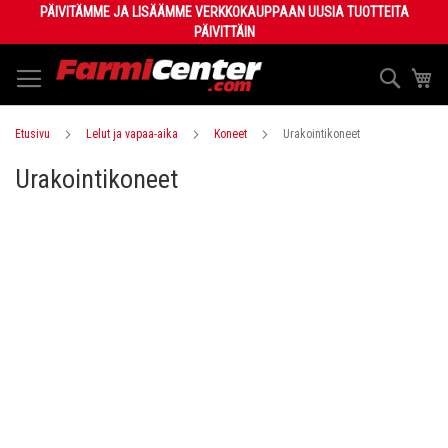
Skip
PÄIVITÄMME JA LISÄÄMME VERKKOKAUPPAAN UUSIA TUOTTEITA
to
PÄIVITTÄIN
Content
Haku
Os
Etusivu
Lelut ja vapaa-aika
Koneet
Urakointikoneet
Urakointikoneet