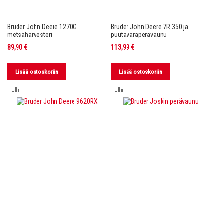
Bruder John Deere 1270G
Bruder John Deere 7R 350 ja
metsäharvesteri
puutavaraperävaunu
89,90 €
113,99 €
Lisää ostoskoriin
Lisää ostoskoriin
LISÄÄ
LISÄÄ
VERTAILUUN
VERTAILUUN