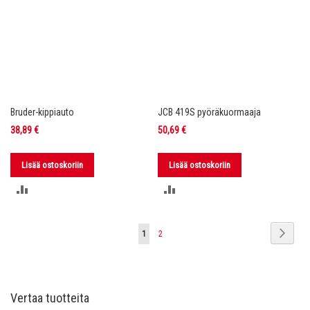
Bruder-kippiauto
JCB 419S pyöräkuormaaja
38,89 €
50,69 €
Lisää ostoskoriin
Lisää ostoskoriin
LISÄÄ
LISÄÄ
VERTAILUUN
VERTAILUUN
Sivu
Sivu
Seura
You're
Sivu
1
2
currently
reading
Vertaa tuotteita
page