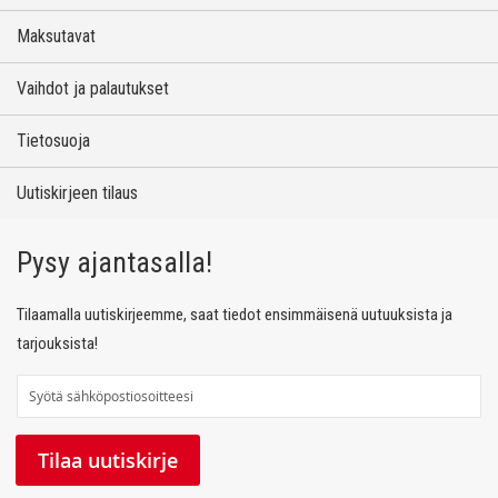
Maksutavat
Vaihdot ja palautukset
Tietosuoja
Uutiskirjeen tilaus
Pysy ajantasalla!
Tilaamalla uutiskirjeemme, saat tiedot ensimmäisenä uutuuksista ja
tarjouksista!
T
i
l
Tilaa uutiskirje
a