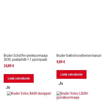
Bruder Schäffer-pienkuormaaja
Bruder traktorisovitteinen kaivuri
2630, paalipihdit + 1 pyöröpaali
9,89 €
24,89 €
Lisää ostoskoriin
Lisää ostoskoriin
LISÄÄ
LISÄÄ
VERTAILUUN
VERTAILUUN