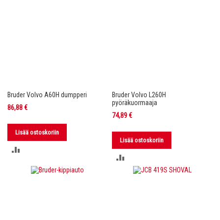
Bruder Volvo A60H dumpperi
Bruder Volvo L260H
pyöräkuormaaja
86,88 €
74,89 €
Lisää ostoskoriin
Lisää ostoskoriin
LISÄÄ
LISÄÄ
VERTAILUUN
VERTAILUUN