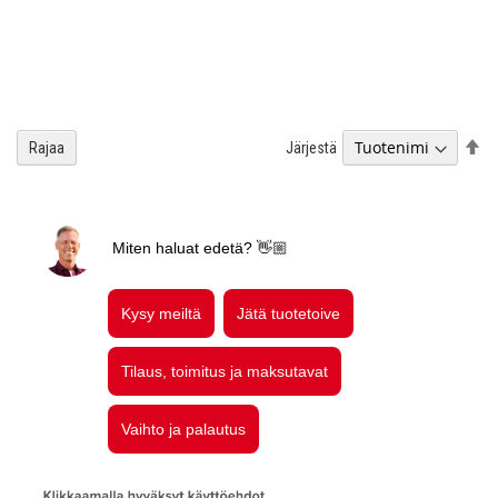
As
Järjestä
Rajaa
la
jä