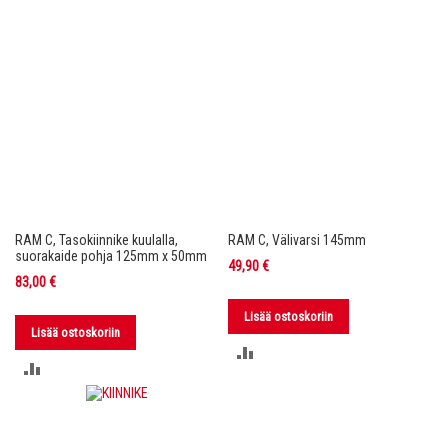
RAM C, Tasokiinnike kuulalla,
RAM C, Välivarsi 145mm
suorakaide pohja 125mm x 50mm
49,90 €
83,00 €
Lisää ostoskoriin
Lisää ostoskoriin
LISÄÄ
LISÄÄ
VERTAILUUN
VERTAILUUN