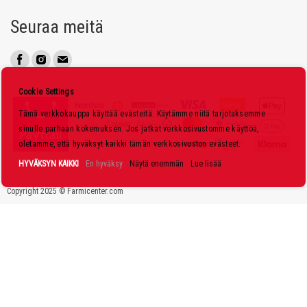
u
Seuraa meitä
u
t
i
s
Cookie Settings
k
Tämä verkkokauppa käyttää evästeitä. Käytämme niitä tarjotaksemme
i
sinulle parhaan kokemuksen. Jos jatkat verkkosivustomme käyttöä,
r
oletamme, että hyväksyt kaikki tämän verkkosivuston evästeet.
j
HYVÄKSYN KAIKKI
En hyväksy
Näytä enemmän
Lue lisää
e
Copyright 2025 © Farmicenter.com
e
m
m
e
: