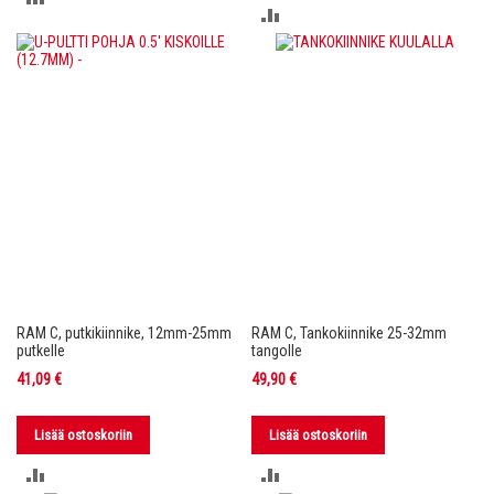
LISÄÄ
VERTAILUUN
VERTAILUUN
RAM C, putkikiinnike, 12mm-25mm
RAM C, Tankokiinnike 25-32mm
putkelle
tangolle
41,09 €
49,90 €
Lisää ostoskoriin
Lisää ostoskoriin
LISÄÄ
LISÄÄ