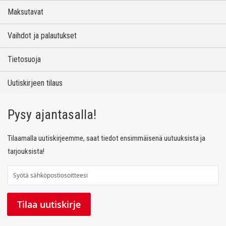
Maksutavat
Vaihdot ja palautukset
Tietosuoja
Uutiskirjeen tilaus
Pysy ajantasalla!
Tilaamalla uutiskirjeemme, saat tiedot ensimmäisenä uutuuksista ja
tarjouksista!
T
i
l
Tilaa uutiskirje
a
a