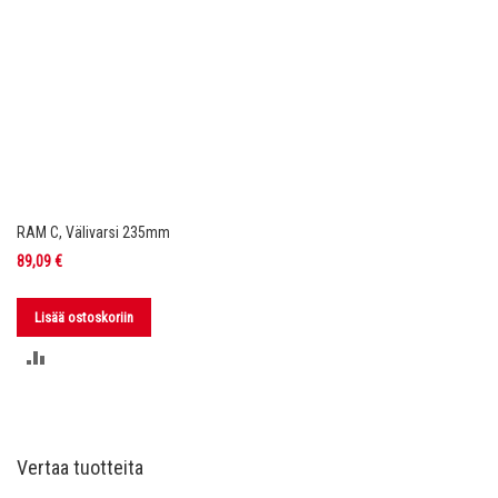
RAM C, Välivarsi 235mm
89,09 €
Lisää ostoskoriin
LISÄÄ
VERTAILUUN
Vertaa tuotteita