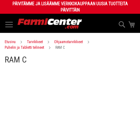
Skip
PÄIVITÄMME JA LISÄÄMME VERKKOKAUPPAAN UUSIA TUOTTEITA
to
PÄIVITTÄIN
Content
Haku
Os
Etusivu
Tarvikkeet
Ohjaamotarvikkeet
Puhelin ja Tabletti telineet
RAM C
RAM C