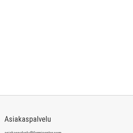
Asiakaspalvelu
asiakaspalvelu@farmicenter.com