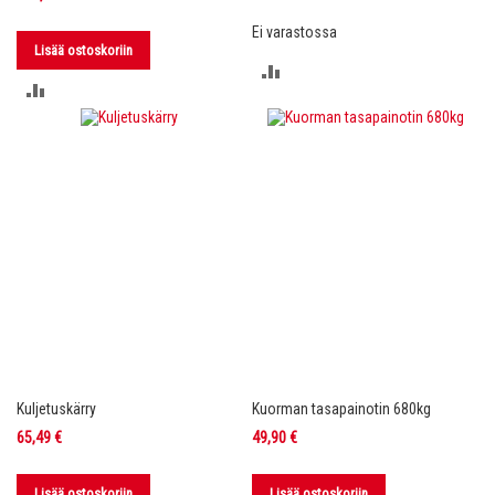
Ei varastossa
Lisää ostoskoriin
LISÄÄ
LISÄÄ
VERTAILUUN
VERTAILUUN
Kuljetuskärry
Kuorman tasapainotin 680kg
65,49 €
49,90 €
Lisää ostoskoriin
Lisää ostoskoriin