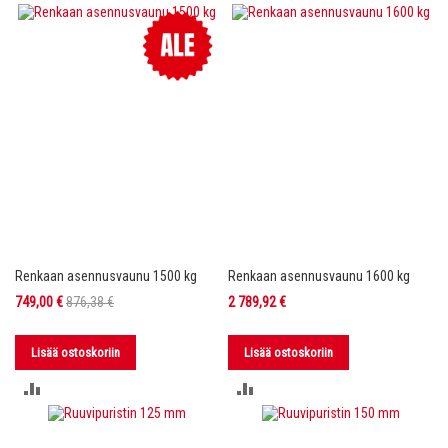
VERTAILUUN
VERTAILUUN
Renkaan asennusvaunu 1500 kg
Renkaan asennusvaunu 1600 kg
Tarjoushinta
749,00 €
876,38 €
2 789,92 €
Lisää ostoskoriin
Lisää ostoskoriin
LISÄÄ
LISÄÄ
VERTAILUUN
VERTAILUUN