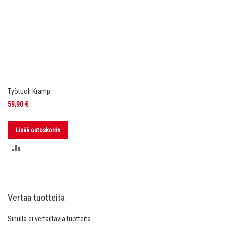
Työtuoli Kramp
59,90 €
Lisää ostoskoriin
LISÄÄ
VERTAILUUN
Vertaa tuotteita
Sinulla ei vertailtavia tuotteita.