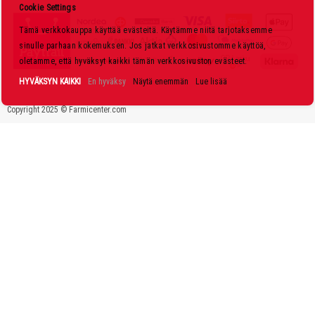
s
Cookie Settings
k
Tämä verkkokauppa käyttää evästeitä. Käytämme niitä tarjotaksemme
i
sinulle parhaan kokemuksen. Jos jatkat verkkosivustomme käyttöä,
r
oletamme, että hyväksyt kaikki tämän verkkosivuston evästeet.
j
HYVÄKSYN KAIKKI
En hyväksy
Näytä enemmän
Lue lisää
e
Copyright 2025 © Farmicenter.com
e
m
m
e
: