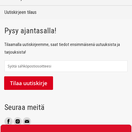
Uutiskirjeen tilaus
Pysy ajantasalla!
Tilaamalla uutiskirjeemme, saat tiedot ensimmäisenä uutuuksista ja
tarjouksista!
T
i
l
Tilaa uutiskirje
a
a
u
Seuraa meitä
u
t
i