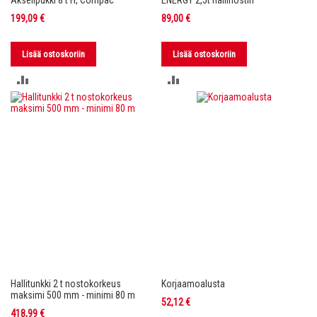
Akselipukki 8 t H, Compac
ENERGY 2,5t hallinostin
199,09 €
89,00 €
Lisää ostoskoriin
Lisää ostoskoriin
LISÄÄ
LISÄÄ
VERTAILUUN
VERTAILUUN
Hallitunkki 2 t nostokorkeus
Korjaamoalusta
maksimi 500 mm - minimi 80 m
52,12 €
418,99 €