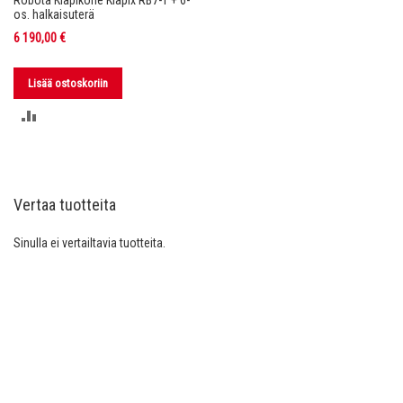
Robota Klapikone Klapix RB7-T + 6-
os. halkaisuterä
6 190,00 €
Lisää ostoskoriin
LISÄÄ
VERTAILUUN
Vertaa tuotteita
Sinulla ei vertailtavia tuotteita.