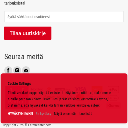
tarjouksista!
T
i
l
Tilaa uutiskirje
a
a
u
Seuraa meitä
u
t
i
s
Cookie Settings
k
Tämä verkkokauppa käyttää evästeitä. Käytämme niitä tarjotaksemme
i
sinulle parhaan kokemuksen. Jos jatkat verkkosivustomme käyttöä,
r
oletamme, että hyväksyt kaikki tämän verkkosivuston evästeet.
j
HYVÄKSYN KAIKKI
En hyväksy
Näytä enemmän
Lue lisää
e
Copyright 2025 © Farmicenter.com
e