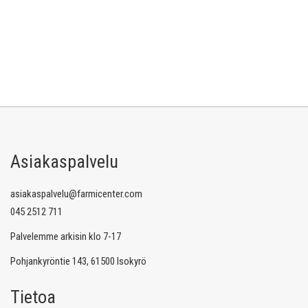
Asiakaspalvelu
asiakaspalvelu@farmicenter.com
045 2512 711
Palvelemme arkisin klo 7-17
Pohjankyröntie 143, 61500 Isokyrö
Tietoa