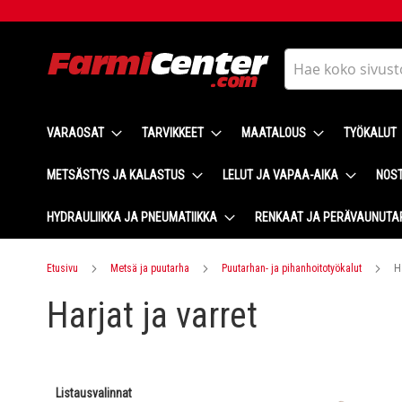
Skip
to
Content
Haku
VARAOSAT
TARVIKKEET
MAATALOUS
TYÖKALUT
METSÄSTYS JA KALASTUS
LELUT JA VAPAA-AIKA
NOST
HYDRAULIIKKA JA PNEUMATIIKKA
RENKAAT JA PERÄVAUNUTA
Etusivu
Metsä ja puutarha
Puutarhan- ja pihanhoitotyökalut
H
Harjat ja varret
Listausvalinnat