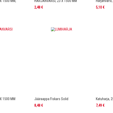
X 1500 MM,
HARJANVARSI, 23 X 1500 MM
Harjanvarsi
2,48 €
5,10 €
 X 1500 MM
Jääraappa Fiskars Solid
Katuharja, 
8,48 €
7,49 €