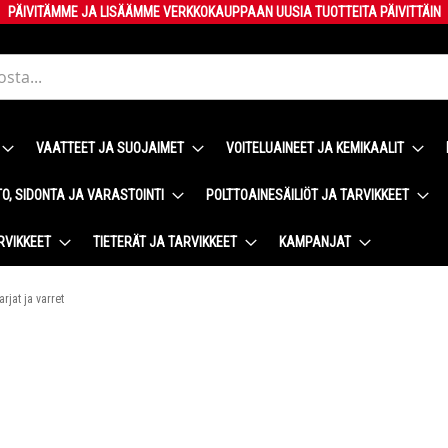
PÄIVITÄMME JA LISÄÄMME VERKKOKAUPPAAN UUSIA TUOTTEITA PÄIVITTÄIN
VAATTEET JA SUOJAIMET
VOITELUAINEET JA KEMIKAALIT
O, SIDONTA JA VARASTOINTI
POLTTOAINESÄILIÖT JA TARVIKKEET
RVIKKEET
TIETERÄT JA TARVIKKEET
KAMPANJAT
arjat ja varret