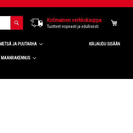
Kotimainen verkkokauppa
Haku
Ostoskor
Tuotteet nopeasti ja edullisesti
METSÄ JA PUUTARHA
KIRJAUDU SISÄÄN
MAANRAKENNUS