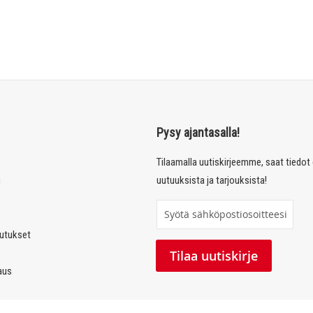
Pysy ajantasalla!
Tilaamalla uutiskirjeemme, saat tiedo
u
uutuuksista ja tarjouksista!
T
i
autukset
l
Tilaa uutiskirje
a
laus
a
u