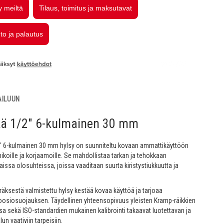
AILUUN
kä 1/2" 6-kulmainen 30 mm
2" 6-kulmainen 30 mm hylsy on suunniteltu kovaan ammattikäyttöön
ikoille ja korjaamoille. Se mahdollistaa tarkan ja tehokkaan
aissa olosuhteissa, joissa vaaditaan suurta kiristystiukkuutta ja
ksestä valmistettu hylsy kestää kovaa käyttöä ja tarjoaa
oosiosuojauksen. Täydellinen yhteensopivuus yleisten Kramp-räikkien
sa sekä ISO-standardien mukainen kalibrointi takaavat luotettavan ja
un vaativiin tarpeisiin.