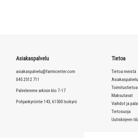
Asiakaspalvelu
Tietoa
asiakaspalvelu@farmicenter.com
Tietoa meistä
045 2512 711
Asiakaspalvel
Toimitustietoa
Palvelemme arkisin klo 7-17
Maksutavat
Pohjankyröntie 143, 61500 Isokyrö
Vaihdot ja pal
Tietosuoja
Uutiskirjeen ti