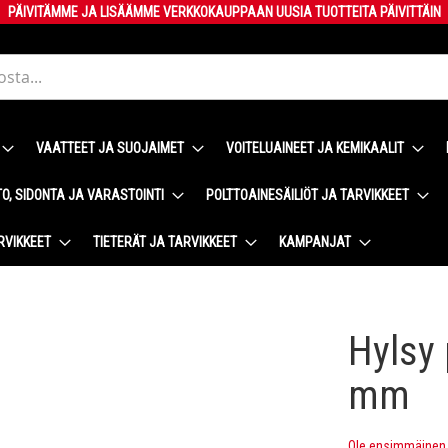
PÄIVITÄMME JA LISÄÄMME VERKKOKAUPPAAN UUSIA TUOTTEITA PÄIVITTÄIN
VAATTEET JA SUOJAIMET
VOITELUAINEET JA KEMIKAALIT
O, SIDONTA JA VARASTOINTI
POLTTOAINESÄILIÖT JA TARVIKKEET
RVIKKEET
TIETERÄT JA TARVIKKEET
KAMPANJAT
Hylsy 
mm
Ole ensimmäinen t