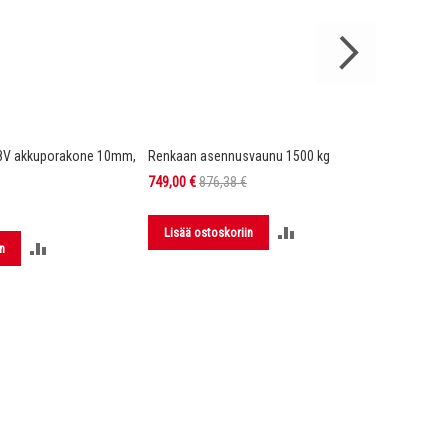
8V akkuporakone 10mm,
Renkaan asennusvaunu 1500 kg
DX4 Hi-Vi
Kelta/mu
Tarjoushinta
749,00 €
876,38 €
149,00 €
LISÄÄ
Lisää ostoskoriin
LISÄÄ
n
Lisää 
VERTAILUUN
VERTAILUUN