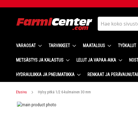
Skip
to
Content
Haku
VARAOSAT
TARVIKKEET
MAATALOUS
TYÖKALUT
METSÄSTYS JA KALASTUS
LELUT JA VAPAA-AIKA
NOST
HYDRAULIIKKA JA PNEUMATIIKKA
RENKAAT JA PERÄVAUNUTA
Etusivu
Hylsy pitkä 1/2 6-kulmainen 30 mm
Skip
to
Skip
the
to
end
the
of
beginning
the
of