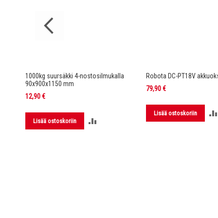
rella DC-
1000kg suursäkki 4-nostosilmukalla
Robota DC-PT18V akkuoks
90x900x1150 mm
79,90 €
12,90 €
Lisää ostoskoriin
LISÄÄ
Lisää ostoskoriin
LUUN
VERTAILUUN