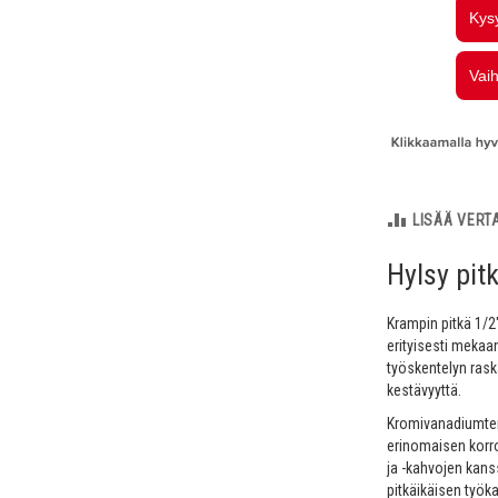
LISÄÄ VERT
Hylsy pit
Krampin pitkä 1/
erityisesti mekaan
työskentelyn rask
kestävyyttä.
Kromivanadiumterä
erinomaisen korr
ja -kahvojen kans
pitkäikäisen työkal