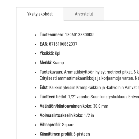
Yksityiskohdat
Arvostelut
Tuotenumero:
18060133300KR
EAN:
8716106862337
Yksikkö:
Kpl
Merkki:
Kramp
Tuotekuvaus:
Ammattikäyttöön hylsyt metriset pitkät, 6 
Erityisesti ammattimekaanikkoja ja korjaamoja varten.
Edut:
Kaikkiin yleisiin Kramp-räikkiin ja -kahvoihin Vahv
Tuotteen tiedot:
1/2" vääntiö Suuri kiristystiukkuus Erity
Vääntiön/kiintoavaimen koko:
30.0 mm
Voimasiirtoakselin koko:
1/2 in
Hihnaprofiili:
Square
Kiinnittimen profiili:
6-pisteen