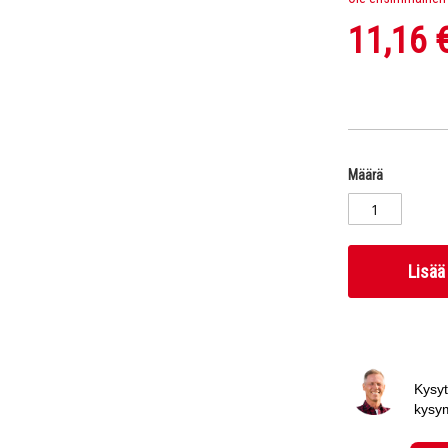
11,16 
Määrä
Lisää