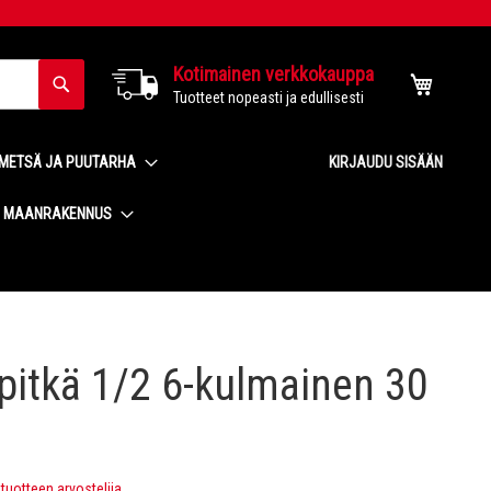
Kotimainen verkkokauppa
Haku
Ostoskor
Tuotteet nopeasti ja edullisesti
METSÄ JA PUUTARHA
KIRJAUDU SISÄÄN
MAANRAKENNUS
pitkä 1/2 6-kulmainen 30
uotteen arvostelija