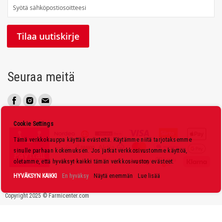
T
i
l
Tilaa uutiskirje
a
a
u
Seuraa meitä
u
t
i
s
Cookie Settings
k
Tämä verkkokauppa käyttää evästeitä. Käytämme niitä tarjotaksemme
i
sinulle parhaan kokemuksen. Jos jatkat verkkosivustomme käyttöä,
r
oletamme, että hyväksyt kaikki tämän verkkosivuston evästeet.
j
HYVÄKSYN KAIKKI
En hyväksy
Näytä enemmän
Lue lisää
e
Copyright 2025 © Farmicenter.com
e
m