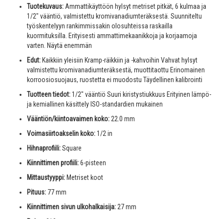
Tuotekuvaus:
Ammattikäyttöön hylsyt metriset pitkät, 6 kulmaa ja
1/2" vääntiö, valmistettu kromivanadiumteräksestä. Suunniteltu
työskentelyyn rankimmissakin olosuhteissa raskailla
kuormituksilla. Erityisesti ammattimekaanikkoja ja korjaamoja
varten. Näytä enemmän
Edut:
Kaikkiin yleisiin Kramp-räikkiin ja -kahvoihin Vahvat hylsyt
valmistettu kromivanadiumteräksestä, muottitaottu Erinomainen
korroosiosuojaus, ruostetta ei muodostu Täydellinen kalibrointi
Tuotteen tiedot:
1/2" vääntiö Suuri kiristystiukkuus Erityinen lämpö-
ja kemiallinen käsittely ISO-standardien mukainen
Vääntiön/kiintoavaimen koko:
22.0 mm
Voimasiirtoakselin koko:
1/2 in
Hihnaprofiili:
Square
Kiinnittimen profiili:
6-pisteen
Mittaustyyppi:
Metriset koot
Pituus:
77 mm
Kiinnittimen sivun ulkohalkaisija:
27 mm