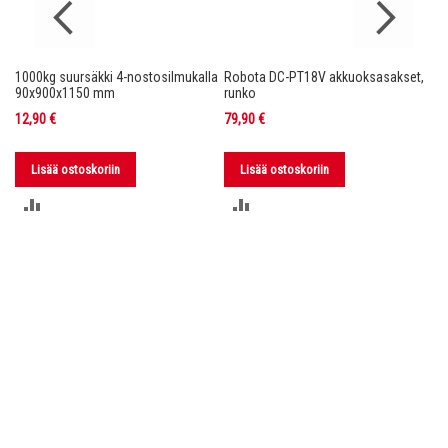
1000kg suursäkki 4-nostosilmukalla
Robota DC-PT18V akkuoksasakset,
Ro
nko
90x900x1150 mm
runko
36
12,90 €
79,90 €
11
Lisää ostoskoriin
Lisää ostoskoriin
LISÄÄ
LISÄÄ
VERTAILUUN
VERTAILUUN