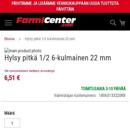
Skip
PÄIVITÄMME JA LISÄÄMME VERKKOKAUPPAAN UUSIA TUOTTEITA
to
PÄIVITTÄIN
Content
Haku
Os
Etusivu
Hylsy pitkä 1/2 6-kulmainen 22 mm
Skip
Hylsy pitkä 1/2 6-kulmainen 22 mm
to
Skip
the
to
end
the
Ole ensimmäinen tuotteen arvostelija
of
beginning
6,51 €
the
of
images
the
TOIMITUSAIKA 3-10 PÄIVÄÄ
gallery
images
Valmistajan tuotenumero
18060133220KR
gallery
Määrä