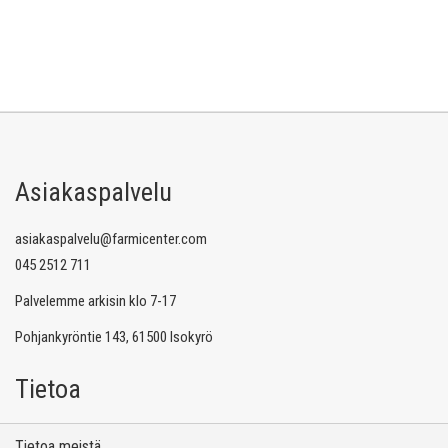
Asiakaspalvelu
asiakaspalvelu@farmicenter.com
045 2512 711
Palvelemme arkisin klo 7-17
Pohjankyröntie 143, 61500 Isokyrö
Tietoa
Tietoa meistä