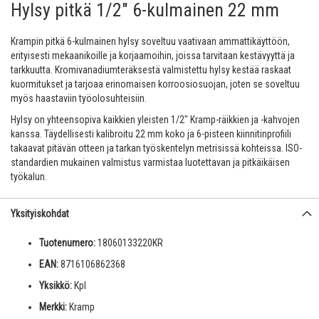
Hylsy pitkä 1/2" 6-kulmainen 22 mm
Krampin pitkä 6-kulmainen hylsy soveltuu vaativaan ammattikäyttöön,
erityisesti mekaanikoille ja korjaamoihin, joissa tarvitaan kestävyyttä ja
tarkkuutta. Kromivanadiumteräksestä valmistettu hylsy kestää raskaat
kuormitukset ja tarjoaa erinomaisen korroosiosuojan, joten se soveltuu
myös haastaviin työolosuhteisiin.
Hylsy on yhteensopiva kaikkien yleisten 1/2" Kramp-räikkien ja -kahvojen
kanssa. Täydellisesti kalibroitu 22 mm koko ja 6-pisteen kiinnitinprofiili
takaavat pitävän otteen ja tarkan työskentelyn metrisissä kohteissa. ISO-
standardien mukainen valmistus varmistaa luotettavan ja pitkäikäisen
työkalun.
Yksityiskohdat
Tuotenumero:
18060133220KR
EAN:
8716106862368
Yksikkö:
Kpl
Merkki:
Kramp