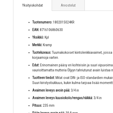
Yksityiskohdat
Arvostelut
Tuotenumero:
1802015024KR
EAN:
8716106860630
Yksikkö:
Kpl
Merkki:
Kramp
Tuotekuvaus:
Tuumakokoiset kiintolenkkiavaimet, joissa 
korjaamoja varten.
Edut:
Erinomainen pääsy eri kohteisiin ja suuri vipuvoim
vaurioittamatta mutteria Öljyyn tahriutunut avain luistaa 
Tuotteen tiedot:
Mitat ovat DIN- ja ISO-standardien mukai
Suuri kiristystiukkuus, kukin kulma tarjoaa lisää moment
Avaimen leveys avoin pää:
3/4 in
Avaimen leveys kuusiokolo/rengas/räikkä:
3/4 in
Pituus:
235 mm