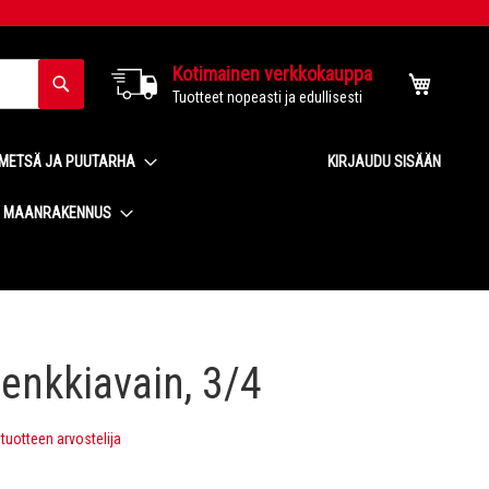
Kotimainen verkkokauppa
Haku
Ostoskor
Tuotteet nopeasti ja edullisesti
METSÄ JA PUUTARHA
KIRJAUDU SISÄÄN
MAANRAKENNUS
lenkkiavain, 3/4
uotteen arvostelija