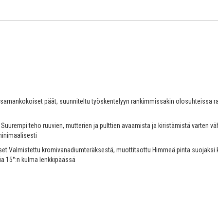
samankokoiset päät, suunniteltu työskentelyyn rankimmissakin olosuhteissa rask
a Suurempi teho ruuvien, mutterien ja pulttien avaamista ja kiristämistä vart
minimaalisesti
set Valmistettu kromivanadiumteräksestä, muottitaottu Himmeä pinta suojaksi k
tia 15°:n kulma lenkkipäässä