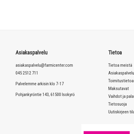
Asiakaspalvelu
Tietoa
asiakaspalvelu@farmicenter.com
Tietoa meistä
045 2512 711
Asiakaspalvel
Toimitustietoa
Palvelemme arkisin klo 7-17
Maksutavat
Pohjankyröntie 143, 61500 Isokyrö
Vaihdot ja pal
Tietosuoja
Uutiskirjeen ti