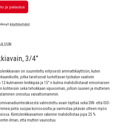
AILUUN
kkiavain, 3/4"
tolenkkiavain on suunniteltu erityisesti ammattikäyttöön, kuten
kaanikoille, jotka tarvitsevat luotettavan työkalun vaativiin
n 12-kulmainen lenkkipää ja 15°:n kulma mahdollistavat erinomaisen
in kohteisiin sekä tehokkaan vipuvoiman, jolloin ruuvien ja mutterien
ristäminen onnistuu vaivattomammin.
omivanadiumteräksestä valmistettu avain täyttää sekä DIN- että ISO-
immeä pinta suojaa korroosiolta ja varmistaa pitävän otteen myös
teissa. Kiintolenkkiavaimen rakenne mahdollistaa jopa 25 %
in ilman, että mutteri vaurioituu.