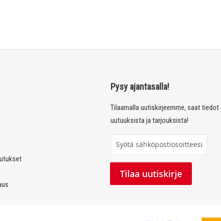
Pysy ajantasalla!
Tilaamalla uutiskirjeemme, saat tiedo
u
uutuuksista ja tarjouksista!
T
i
autukset
l
Tilaa uutiskirje
a
laus
a
u
u