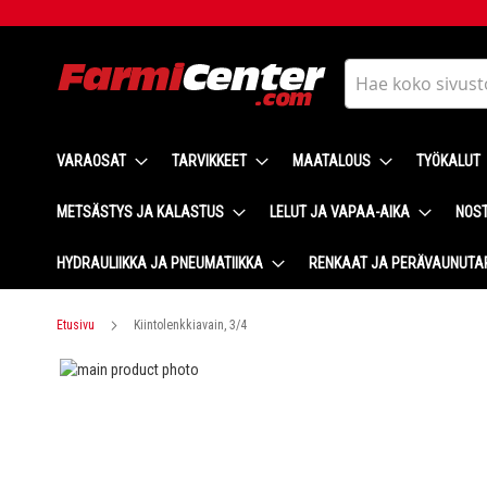
Skip
to
Content
Haku
VARAOSAT
TARVIKKEET
MAATALOUS
TYÖKALUT
METSÄSTYS JA KALASTUS
LELUT JA VAPAA-AIKA
NOST
HYDRAULIIKKA JA PNEUMATIIKKA
RENKAAT JA PERÄVAUNUTA
Etusivu
Kiintolenkkiavain, 3/4
Skip
to
Skip
the
to
end
the
of
beginning
the
of