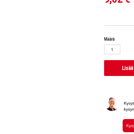
Määrä
Lisää