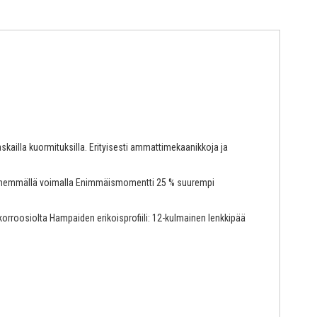
ailla kuormituksilla. Erityisesti ammattimekaanikkoja ja
en vähemmällä voimalla Enimmäismomentti 25 % suurempi
orroosiolta Hampaiden erikoisprofiili: 12-kulmainen lenkkipää