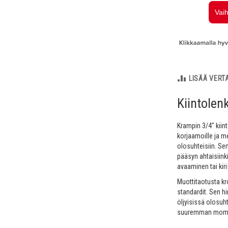
LISÄÄ VERT
Kiintolen
Krampin 3/4" kiin
korjaamoille ja me
olosuhteisiin. Se
pääsyn ahtaisiink
avaaminen tai ki
Muottitaotusta kr
standardit. Sen h
öljyisissä olosuh
suuremman moment