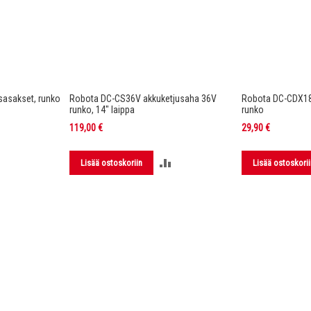
asakset, runko
Robota DC-CS36V akkuketjusaha 36V
Robota DC-CDX1
runko, 14" laippa
runko
119,00 €
29,90 €
LISÄÄ
LISÄÄ
Lisää ostoskoriin
Lisää ostoskorii
VERTAILUUN
VERTAILUUN