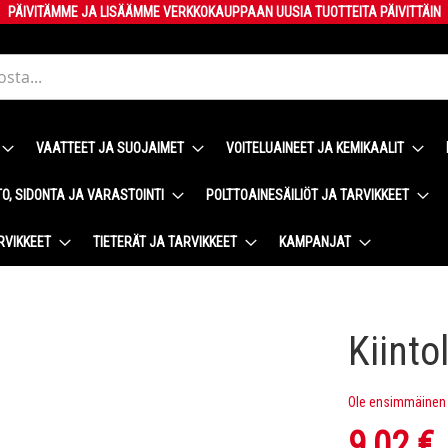
PÄIVITÄMME JA LISÄÄMME VERKKOKAUPPAAN UUSIA TUOTTEITA PÄIVITTÄIN
VAATTEET JA SUOJAIMET
VOITELUAINEET JA KEMIKAALIT
O, SIDONTA JA VARASTOINTI
POLTTOAINESÄILIÖT JA TARVIKKEET
RVIKKEET
TIETERÄT JA TARVIKKEET
KAMPANJAT
Kiinto
Ole ensimmäinen t
9,02 €