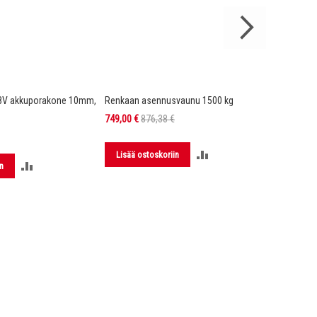
8V akkuporakone 10mm,
Renkaan asennusvaunu 1500 kg
DX4 Hi-Vi
Kelta/mu
Tarjoushinta
749,00 €
876,38 €
149,00 €
LISÄÄ
Lisää ostoskoriin
LISÄÄ
n
Lisää 
VERTAILUUN
VERTAILUUN