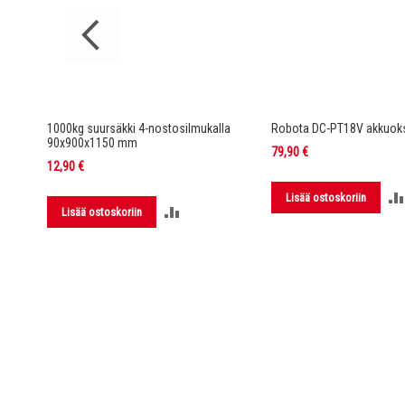
rella DC-
1000kg suursäkki 4-nostosilmukalla
Robota DC-PT18V akkuoks
90x900x1150 mm
79,90 €
12,90 €
Lisää ostoskoriin
LISÄÄ
Lisää ostoskoriin
LUUN
VERTAILUUN