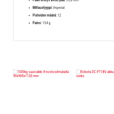
Pään leveys avoin pää:
39,8 mm
Mittaustyyppi:
Imperial
Pisteiden määrä:
12
Paino:
154 g