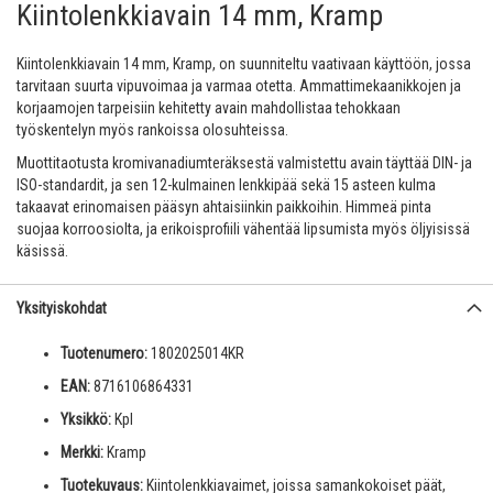
Kiintolenkkiavain 14 mm, Kramp
Kiintolenkkiavain 14 mm, Kramp, on suunniteltu vaativaan käyttöön, jossa
tarvitaan suurta vipuvoimaa ja varmaa otetta. Ammattimekaanikkojen ja
korjaamojen tarpeisiin kehitetty avain mahdollistaa tehokkaan
työskentelyn myös rankoissa olosuhteissa.
Muottitaotusta kromivanadiumteräksestä valmistettu avain täyttää DIN- ja
ISO-standardit, ja sen 12-kulmainen lenkkipää sekä 15 asteen kulma
takaavat erinomaisen pääsyn ahtaisiinkin paikkoihin. Himmeä pinta
suojaa korroosiolta, ja erikoisprofiili vähentää lipsumista myös öljyisissä
käsissä.
Yksityiskohdat
Tuotenumero:
1802025014KR
EAN:
8716106864331
Yksikkö:
Kpl
Merkki:
Kramp
Tuotekuvaus:
Kiintolenkkiavaimet, joissa samankokoiset päät,