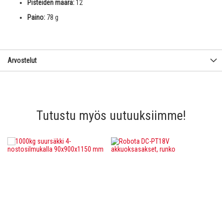
Pisteiden määrä:
12
Paino:
78 g
Arvostelut
Tutustu myös uutuuksiimme!