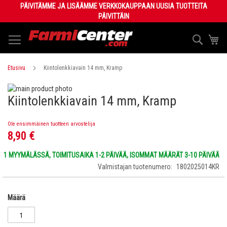
Skip
PÄIVITÄMME JA LISÄÄMME VERKKOKAUPPAAN UUSIA TUOTTEITA
to
PÄIVITTÄIN
Content
Haku
Os
Etusivu
Kiintolenkkiavain 14 mm, Kramp
Skip
Kiintolenkkiavain 14 mm, Kramp
to
Skip
the
to
end
the
Ole ensimmäinen tuotteen arvostelija
of
beginning
8,90 €
the
of
images
the
1 MYYMÄLÄSSÄ, TOIMITUSAIKA 1-2 PÄIVÄÄ, ISOMMAT MÄÄRÄT 3-10 PÄIVÄÄ
gallery
images
Valmistajan tuotenumero
1802025014KR
gallery
Määrä