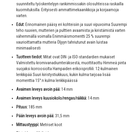
suunniteltu työskentelyyn rankimmissakin olosuhteissa raskailla
kuormituksilla. Erityisesti ammattimekaanikkoja ja korjaamoja
varten.
Edut:
Erinomainen pääsy eri kohteisiin ja suuri vipuvoima Suurempi
teho ruuvien, mutterien ja pulttien avaamista ja kiristämistä varten
vähemmällä voimalla Enimmäismomentti 25 % suurempi
vaurioittamatta mutteria Öljyyn tahriutunut avain luistaa
minimaalisesti
Tuotteen tiedot:
Mitat ovat DIN- ja ISO-standardien mukaiset
Valmistettu kromivanadiumteräksestä, muottitaottu Himmeä pinta
suojaksi korroosiolta Hampaiden erikoisprofiili: 12-kulmainen
lenkkipää Suuri kiristystiukkuus, kukin kulma tarjoaa lisää
momenttia 15°:n kulma lenkkipäässä
Avaimen leveys avoin pää:
14 mm
Avaimen leveys kuusiokolo/rengas/räikkä:
14 mm
Pituus:
185 mm
Pään leveys avoin pää:
31,5 mm
Mittaustyyppi:
Metriset koot