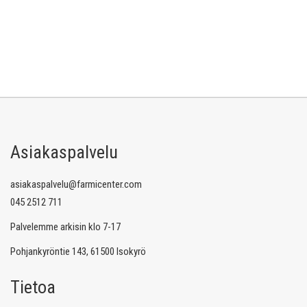
Asiakaspalvelu
asiakaspalvelu@farmicenter.com
045 2512 711
Palvelemme arkisin klo 7-17
Pohjankyröntie 143, 61500 Isokyrö
Tietoa