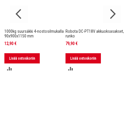
1000kg suursäkki 4-nostosilmukalla
Robota DC-PT18V akkuoksasakset,
Ro
nko
90x900x1150 mm
runko
36
12,90 €
79,90 €
11
Lisää ostoskoriin
Lisää ostoskoriin
LISÄÄ
LISÄÄ
VERTAILUUN
VERTAILUUN