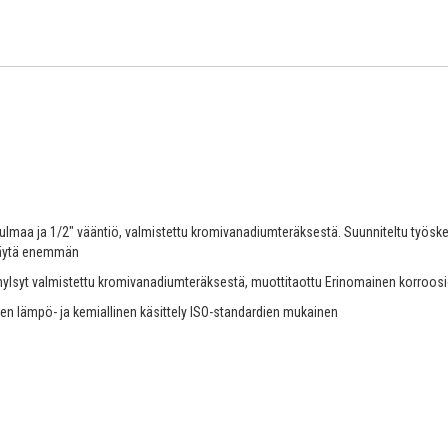
kulmaa ja 1/2" vääntiö, valmistettu kromivanadiumteräksestä. Suunniteltu työske
 Näytä enemmän
at hylsyt valmistettu kromivanadiumteräksestä, muottitaottu Erinomainen korroosi
inen lämpö- ja kemiallinen käsittely ISO-standardien mukainen