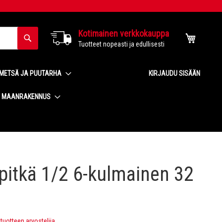
Kotimainen verkkokauppa
Haku
Ostoskor
Tuotteet nopeasti ja edullisesti
METSÄ JA PUUTARHA
KIRJAUDU SISÄÄN
MAANRAKENNUS
pitkä 1/2 6-kulmainen 32
uotteen arvostelija