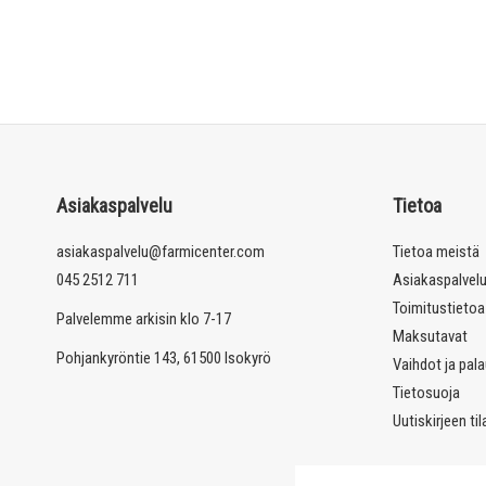
Asiakaspalvelu
Tietoa
asiakaspalvelu@farmicenter.com
Tietoa meistä
045 2512 711
Asiakaspalvel
Toimitustietoa
Palvelemme arkisin klo 7-17
Maksutavat
Pohjankyröntie 143, 61500 Isokyrö
Vaihdot ja pal
Tietosuoja
Uutiskirjeen ti