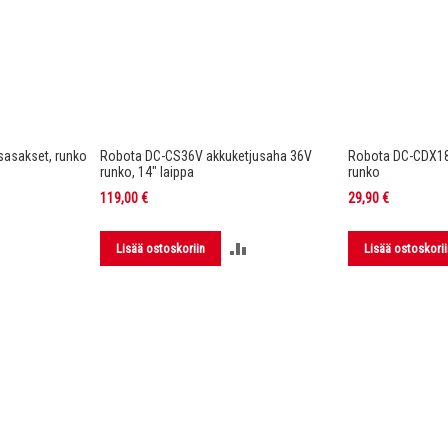
asakset, runko
Robota DC-CS36V akkuketjusaha 36V
Robota DC-CDX1
runko, 14" laippa
runko
119,00 €
29,90 €
LISÄÄ
LISÄÄ
Lisää ostoskoriin
Lisää ostoskorii
VERTAILUUN
VERTAILUUN