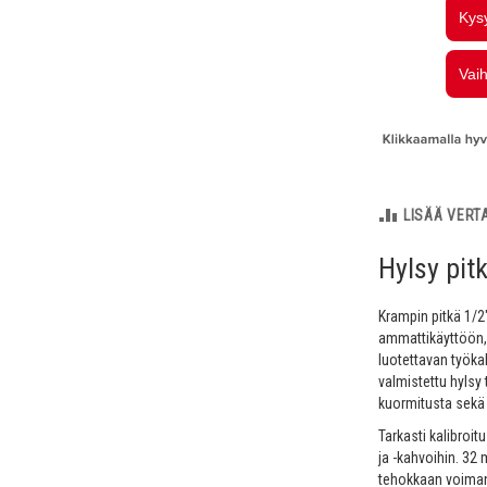
LISÄÄ VERT
Hylsy pit
Krampin pitkä 1/2
ammattikäyttöön, 
luotettavan työka
valmistettu hylsy
kuormitusta sekä 
Tarkasti kalibroit
ja -kahvoihin. 32 
tehokkaan voimans