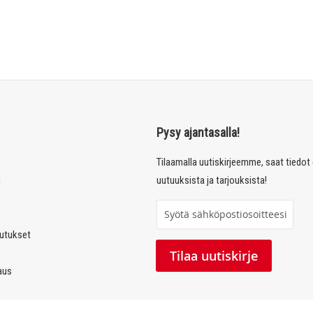
Pysy ajantasalla!
Tilaamalla uutiskirjeemme, saat tiedo
u
uutuuksista ja tarjouksista!
T
i
autukset
l
Tilaa uutiskirje
a
laus
a
u