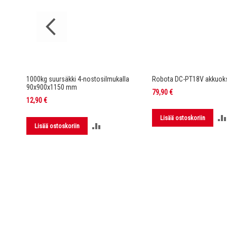
rella DC-
1000kg suursäkki 4-nostosilmukalla
Robota DC-PT18V akkuoks
90x900x1150 mm
79,90 €
12,90 €
Lisää ostoskoriin
LISÄÄ
Lisää ostoskoriin
LUUN
VERTAILUUN