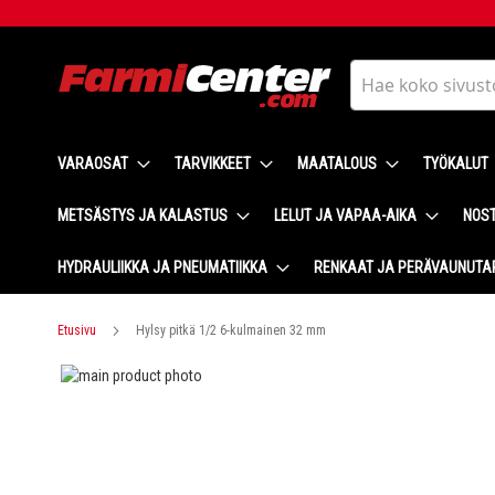
Skip
to
Content
Haku
VARAOSAT
TARVIKKEET
MAATALOUS
TYÖKALUT
METSÄSTYS JA KALASTUS
LELUT JA VAPAA-AIKA
NOST
HYDRAULIIKKA JA PNEUMATIIKKA
RENKAAT JA PERÄVAUNUTA
Etusivu
Hylsy pitkä 1/2 6-kulmainen 32 mm
Skip
to
Skip
the
to
end
the
of
beginning
the
of