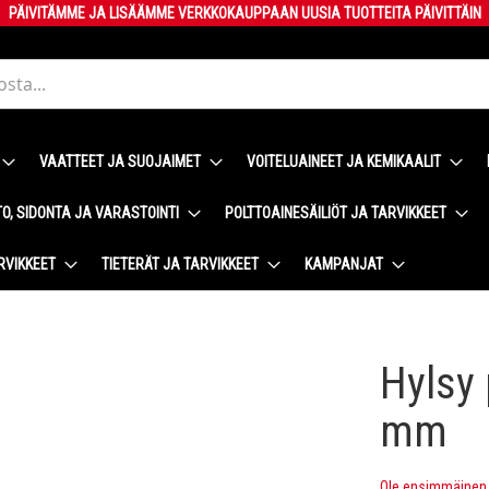
PÄIVITÄMME JA LISÄÄMME VERKKOKAUPPAAN UUSIA TUOTTEITA PÄIVITTÄIN
VAATTEET JA SUOJAIMET
VOITELUAINEET JA KEMIKAALIT
O, SIDONTA JA VARASTOINTI
POLTTOAINESÄILIÖT JA TARVIKKEET
RVIKKEET
TIETERÄT JA TARVIKKEET
KAMPANJAT
Hylsy 
mm
Ole ensimmäinen t