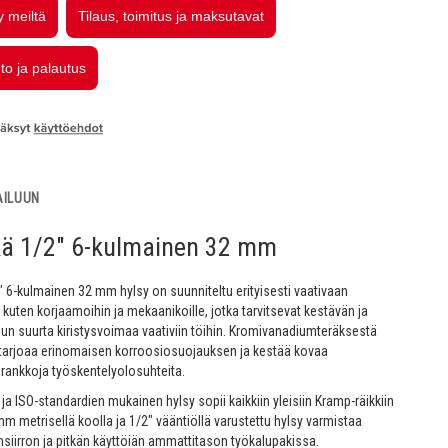
AILUUN
kä 1/2" 6-kulmainen 32 mm
" 6-kulmainen 32 mm hylsy on suunniteltu erityisesti vaativaan
kuten korjaamoihin ja mekaanikoille, jotka tarvitsevat kestävän ja
lun suurta kiristysvoimaa vaativiin töihin. Kromivanadiumteräksestä
 tarjoaa erinomaisen korroosiosuojauksen ja kestää kovaa
rankkoja työskentelyolosuhteita.
u ja ISO-standardien mukainen hylsy sopii kaikkiin yleisiin Kramp-räikkiin
mm metrisellä koolla ja 1/2" vääntiöllä varustettu hylsy varmistaa
iirron ja pitkän käyttöiän ammattitason työkalupakissa.