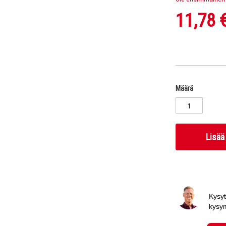
11,78 
Määrä
Lisää