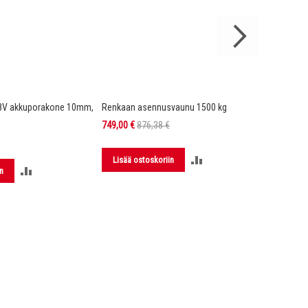
8V akkuporakone 10mm,
Renkaan asennusvaunu 1500 kg
DX4 Hi-Vi
Kelta/mu
Tarjoushinta
749,00 €
876,38 €
149,00 €
LISÄÄ
Lisää ostoskoriin
LISÄÄ
n
Lisää 
VERTAILUUN
VERTAILUUN