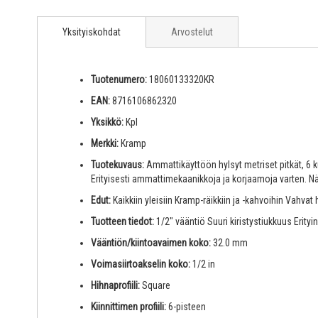
Yksityiskohdat
Arvostelut
Tuotenumero:
18060133320KR
EAN:
8716106862320
Yksikkö:
Kpl
Merkki:
Kramp
Tuotekuvaus:
Ammattikäyttöön hylsyt metriset pitkät, 6 
Erityisesti ammattimekaanikkoja ja korjaamoja varten.
Edut:
Kaikkiin yleisiin Kramp-räikkiin ja -kahvoihin Vahv
Tuotteen tiedot:
1/2" vääntiö Suuri kiristystiukkuus Erity
Vääntiön/kiintoavaimen koko:
32.0 mm
Voimasiirtoakselin koko:
1/2 in
Hihnaprofiili:
Square
Kiinnittimen profiili:
6-pisteen