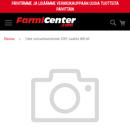
Skip
PÄIVITÄMME JA LISÄÄMME VERKKOKAUPPAAN UUSIA TUOTTEITA
to
PÄIVITTÄIN
Content
Haku
Os
Etusivu
Zetor norsunluunvärinen 2001 saakka 400 ml
Skip
to
the
end
of
the
images
gallery