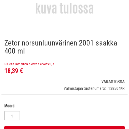
Zetor norsunluunvärinen 2001 saakka
Skip
to
400 ml
the
beginning
Ole ensimmäinen tuotteen arvostelija
of
18,39 €
the
images
gallery
VARASTOSSA
Valmistajan tuotenumero
138504KR
Määrä