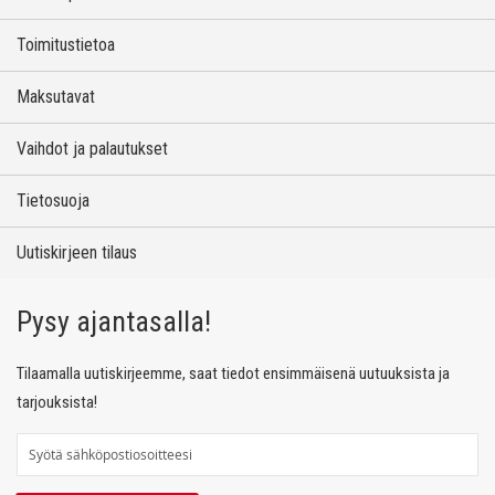
Toimitustietoa
Maksutavat
Vaihdot ja palautukset
Tietosuoja
Uutiskirjeen tilaus
Pysy ajantasalla!
Tilaamalla uutiskirjeemme, saat tiedot ensimmäisenä uutuuksista ja
tarjouksista!
T
i