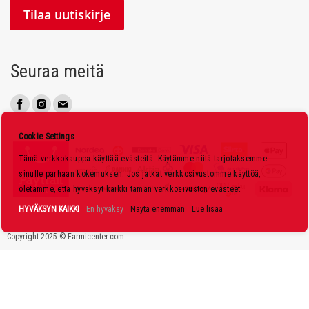
l
Tilaa uutiskirje
a
a
u
Seuraa meitä
u
t
i
s
Cookie Settings
k
Tämä verkkokauppa käyttää evästeitä. Käytämme niitä tarjotaksemme
i
sinulle parhaan kokemuksen. Jos jatkat verkkosivustomme käyttöä,
r
oletamme, että hyväksyt kaikki tämän verkkosivuston evästeet.
j
HYVÄKSYN KAIKKI
En hyväksy
Näytä enemmän
Lue lisää
e
Copyright 2025 © Farmicenter.com
e
m
m
e