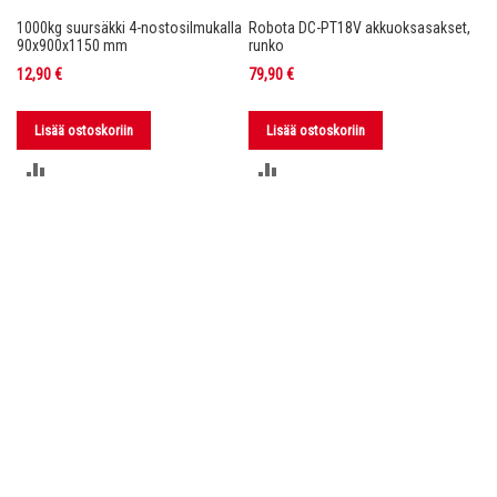
1000kg suursäkki 4-nostosilmukalla
Robota DC-PT18V akkuoksasakset,
Ro
nko
90x900x1150 mm
runko
36
12,90 €
79,90 €
11
Lisää ostoskoriin
Lisää ostoskoriin
LISÄÄ
LISÄÄ
VERTAILUUN
VERTAILUUN