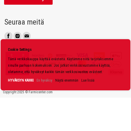
a
a
u
Seuraa meitä
u
t
i
s
Cookie Settings
k
Tämä verkkokauppa käyttää evästeitä. Käytämme niitä tarjotaksemme
i
sinulle parhaan kokemuksen. Jos jatkat verkkosivustomme käyttöä,
r
oletamme, että hyväksyt kaikki tämän verkkosivuston evästeet.
j
HYVÄKSYN KAIKKI
En hyväksy
Näytä enemmän
Lue lisää
e
Copyright 2025 © Farmicenter.com
e
m
m
e
: