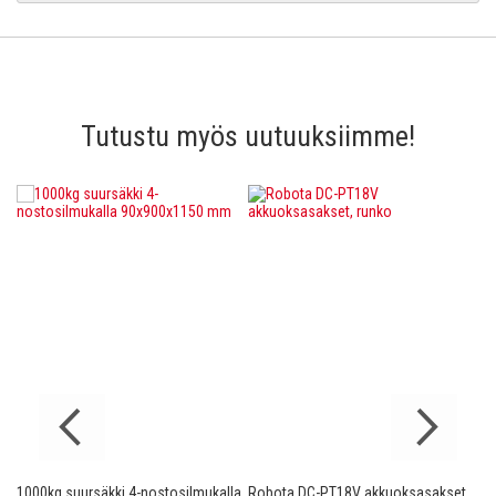
Tutustu myös uutuuksiimme!
1000kg suursäkki 4-nostosilmukalla
Robota DC-PT18V akkuoksasakset,
Ro