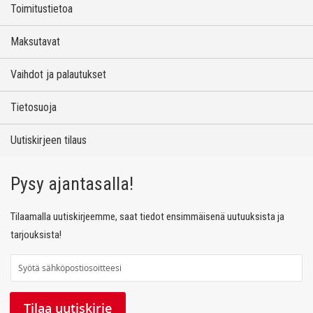
Toimitustietoa
Maksutavat
Vaihdot ja palautukset
Tietosuoja
Uutiskirjeen tilaus
Pysy ajantasalla!
Tilaamalla uutiskirjeemme, saat tiedot ensimmäisenä uutuuksista ja
tarjouksista!
T
i
l
Tilaa uutiskirje