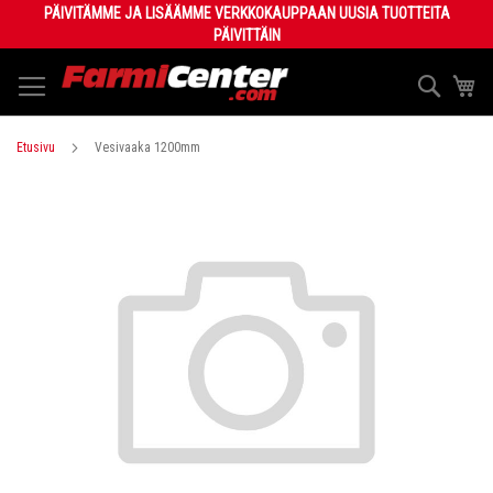
Skip
PÄIVITÄMME JA LISÄÄMME VERKKOKAUPPAAN UUSIA TUOTTEITA
to
PÄIVITTÄIN
Content
Haku
Os
Etusivu
Vesivaaka 1200mm
Skip
to
the
end
of
the
images
gallery