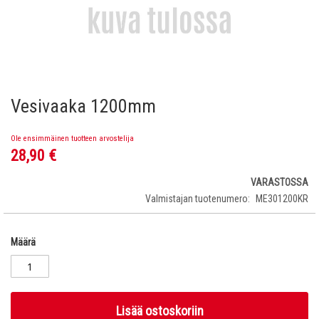
Vesivaaka 1200mm
Skip
to
the
Ole ensimmäinen tuotteen arvostelija
beginning
28,90 €
of
the
VARASTOSSA
images
Valmistajan tuotenumero
ME301200KR
gallery
Määrä
Lisää ostoskoriin