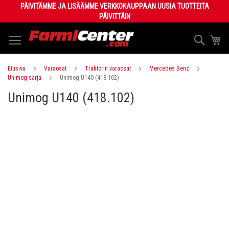
Skip
PÄIVITÄMME JA LISÄÄMME VERKKOKAUPPAAN UUSIA TUOTTEITA
to
PÄIVITTÄIN
Content
Haku
Os
Etusivu
Varaosat
Traktorin varaosat
Mercedes Benz
Unimog-sarja
Unimog U140 (418.102)
Unimog U140 (418.102)