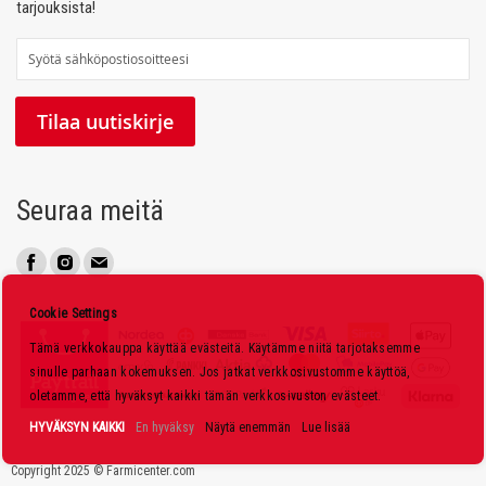
tarjouksista!
T
i
l
Tilaa uutiskirje
a
a
u
Seuraa meitä
u
t
i
s
Cookie Settings
k
Tämä verkkokauppa käyttää evästeitä. Käytämme niitä tarjotaksemme
i
sinulle parhaan kokemuksen. Jos jatkat verkkosivustomme käyttöä,
r
oletamme, että hyväksyt kaikki tämän verkkosivuston evästeet.
j
HYVÄKSYN KAIKKI
En hyväksy
Näytä enemmän
Lue lisää
e
Copyright 2025 © Farmicenter.com
e