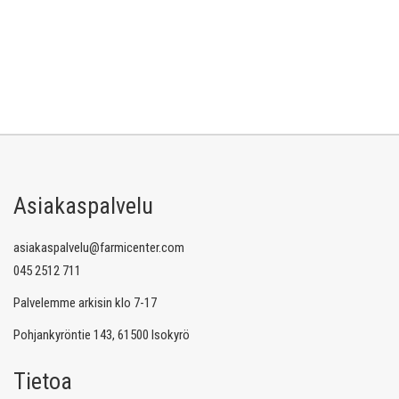
Asiakaspalvelu
asiakaspalvelu@farmicenter.com
045 2512 711
Palvelemme arkisin klo 7-17
Pohjankyröntie 143, 61500 Isokyrö
Tietoa