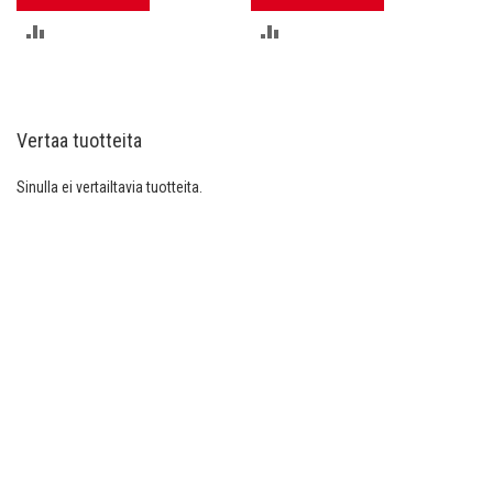
LISÄÄ
LISÄÄ
VERTAILUUN
VERTAILUUN
Vertaa tuotteita
Sinulla ei vertailtavia tuotteita.