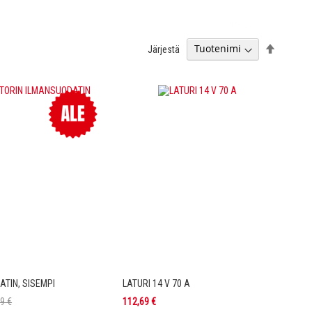
Aseta
Järjestä
laskevaa
järjestyk
TIN, SISEMPI
LATURI 14 V 70 A
9 €
112,69 €