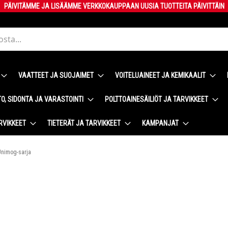
PÄIVITÄMME JA LISÄÄMME VERKKOKAUPPAAN UUSIA TUOTTEITA PÄIVITTÄIN
VAATTEET JA SUOJAIMET
VOITELUAINEET JA KEMIKAALIT
O, SIDONTA JA VARASTOINTI
POLTTOAINESÄILIÖT JA TARVIKKEET
RVIKKEET
TIETERÄT JA TARVIKKEET
KAMPANJAT
Unimog-sarja