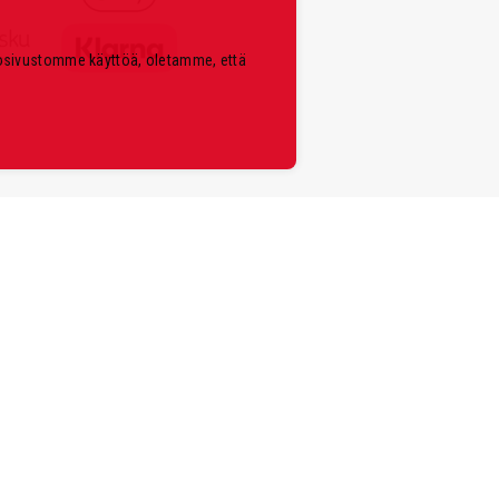
kosivustomme käyttöä, oletamme, että