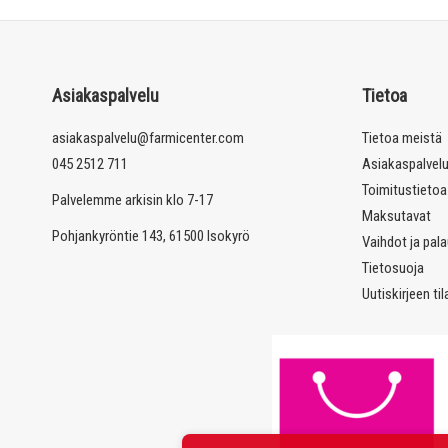
Asiakaspalvelu
Tietoa
asiakaspalvelu@farmicenter.com
Tietoa meistä
045 2512 711
Asiakaspalvel
Toimitustietoa
Palvelemme arkisin klo 7-17
Maksutavat
Pohjankyröntie 143, 61500 Isokyrö
Vaihdot ja pal
Tietosuoja
Uutiskirjeen ti