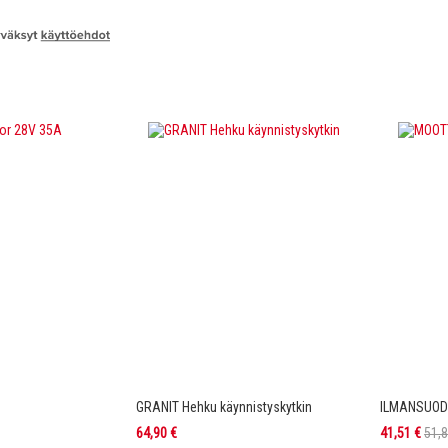
A
GRANIT Hehku käynnistyskytkin
ILMANSUODA
Tarjoushinta
64,90 €
41,51 €
51,8