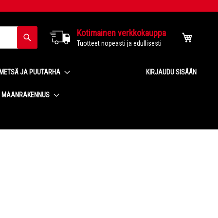
Kotimainen verkkokauppa
Haku
Ostoskor
Tuotteet nopeasti ja edullisesti
METSÄ JA PUUTARHA
KIRJAUDU SISÄÄN
MAANRAKENNUS