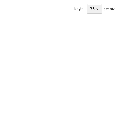
Näytä
per sivu