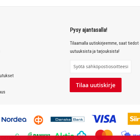
Pysy ajantasalla!
Tilaamalla uutiskirjeemme, saat tiedo
u
uutuuksista ja tarjouksista!
T
i
autukset
l
Tilaa uutiskirje
a
laus
a
u
u
t
i
s