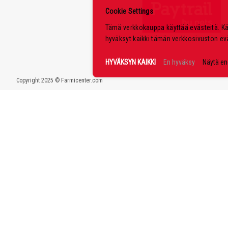
Cookie Settings
Tämä verkkokauppa käyttää evästeitä. K
hyväksyt kaikki tämän verkkosivuston ev
HYVÄKSYN KAIKKI
En hyväksy
Näytä e
Copyright 2025 © Farmicenter.com