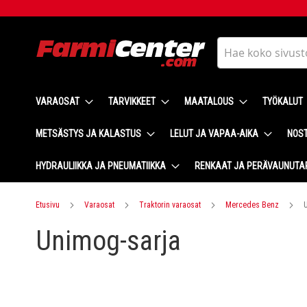
Skip
to
Content
Haku
VARAOSAT
TARVIKKEET
MAATALOUS
TYÖKALUT
METSÄSTYS JA KALASTUS
LELUT JA VAPAA-AIKA
NOST
HYDRAULIIKKA JA PNEUMATIIKKA
RENKAAT JA PERÄVAUNUTA
Etusivu
Varaosat
Traktorin varaosat
Mercedes Benz
Unimog-sarja