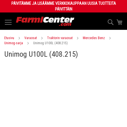
Skip
PÄIVITÄMME JA LISÄÄMME VERKKOKAUPPAAN UUSIA TUOTTEITA
to
PÄIVITTÄIN
Content
Haku
Os
Etusivu
Varaosat
Traktorin varaosat
Mercedes Benz
Unimog-sarja
Unimog U100L (408.215)
Unimog U100L (408.215)