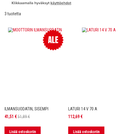
3
tuotetta
ILMANSUODATIN, SISEMPI
LATURI 14 V 70 A
Tarjoushinta
41,51 €
51,89 €
112,69 €
Lisää ostoskoriin
Lisää ostoskoriin