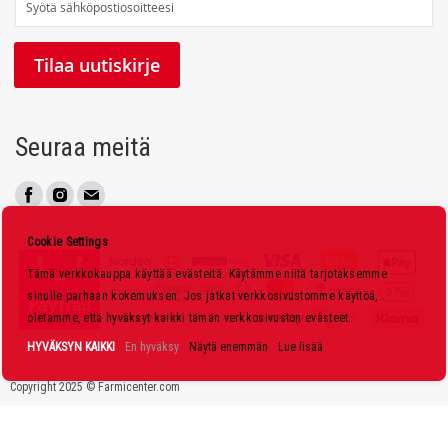
i
l
Tilaa uutiskirje
a
a
u
Seuraa meitä
u
t
i
s
Cookie Settings
k
Tämä verkkokauppa käyttää evästeitä. Käytämme niitä tarjotaksemme
i
sinulle parhaan kokemuksen. Jos jatkat verkkosivustomme käyttöä,
r
oletamme, että hyväksyt kaikki tämän verkkosivuston evästeet.
j
HYVÄKSYN KAIKKI
En hyväksy
Näytä enemmän
Lue lisää
e
Copyright 2025 © Farmicenter.com
e
m
m