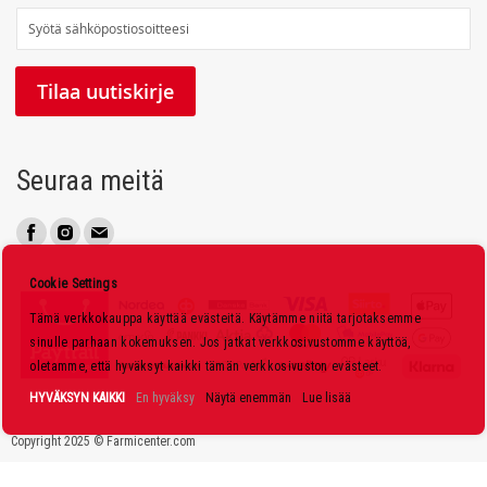
T
i
l
Tilaa uutiskirje
a
a
u
Seuraa meitä
u
t
i
s
Cookie Settings
k
Tämä verkkokauppa käyttää evästeitä. Käytämme niitä tarjotaksemme
i
sinulle parhaan kokemuksen. Jos jatkat verkkosivustomme käyttöä,
r
oletamme, että hyväksyt kaikki tämän verkkosivuston evästeet.
j
HYVÄKSYN KAIKKI
En hyväksy
Näytä enemmän
Lue lisää
e
Copyright 2025 © Farmicenter.com
e
m