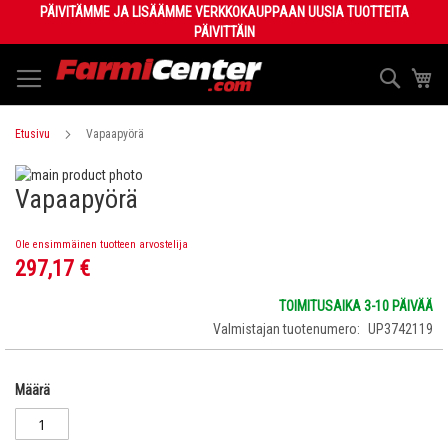
Skip
PÄIVITÄMME JA LISÄÄMME VERKKOKAUPPAAN UUSIA TUOTTEITA
to
PÄIVITTÄIN
Content
Haku
Os
Etusivu
Vapaapyörä
Skip
Vapaapyörä
to
Skip
the
to
end
the
Ole ensimmäinen tuotteen arvostelija
of
beginning
297,17 €
the
of
images
the
TOIMITUSAIKA 3-10 PÄIVÄÄ
gallery
images
Valmistajan tuotenumero
UP3742119
gallery
Määrä