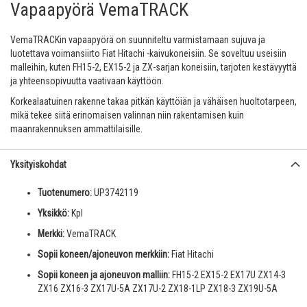
Vapaapyörä VemaTRACK
VemaTRACKin vapaapyörä on suunniteltu varmistamaan sujuva ja
luotettava voimansiirto Fiat Hitachi -kaivukoneisiin. Se soveltuu useisiin
malleihin, kuten FH15-2, EX15-2 ja ZX-sarjan koneisiin, tarjoten kestävyyttä
ja yhteensopivuutta vaativaan käyttöön.
Korkealaatuinen rakenne takaa pitkän käyttöiän ja vähäisen huoltotarpeen,
mikä tekee siitä erinomaisen valinnan niin rakentamisen kuin
maanrakennuksen ammattilaisille.
Yksityiskohdat
Tuotenumero:
UP3742119
Yksikkö:
Kpl
Merkki:
VemaTRACK
Sopii koneen/ajoneuvon merkkiin:
Fiat Hitachi
Sopii koneen ja ajoneuvon malliin:
FH15-2 EX15-2 EX17U ZX14-3
ZX16 ZX16-3 ZX17U-5A ZX17U-2 ZX18-1LP ZX18-3 ZX19U-5A