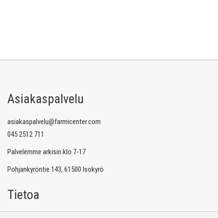
Asiakaspalvelu
asiakaspalvelu@farmicenter.com
045 2512 711
Palvelemme arkisin klo 7-17
Pohjankyröntie 143, 61500 Isokyrö
Tietoa