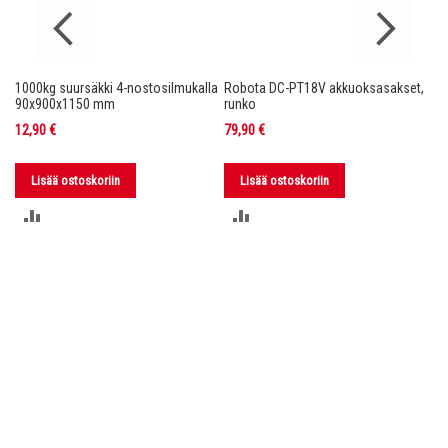
1000kg suursäkki 4-nostosilmukalla
Robota DC-PT18V akkuoksasakset,
Ro
nko
90x900x1150 mm
runko
36
12,90 €
79,90 €
11
Lisää ostoskoriin
Lisää ostoskoriin
LISÄÄ
LISÄÄ
VERTAILUUN
VERTAILUUN