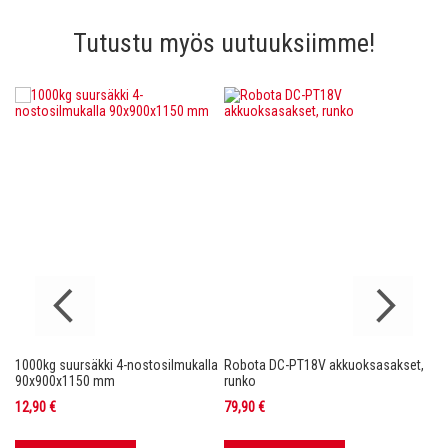
Tutustu myös uutuuksiimme!
1000kg suursäkki 4-nostosilmukalla
Robota DC-PT18V akkuoksasakset,
Ro
nko
90x900x1150 mm
runko
36
12,90 €
79,90 €
11