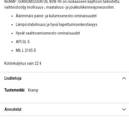
KRAMP TRANSMISSION OIL 80W-90 on raskaaseen käyttöön tarkoitettu
vaihteistoöljy teollisuus-, maatalous- ja joukkoliikenneajoneuvoihin.
Äärimmäis paine- ja kulumisenesto-ominaisuudet
Lämpöstabiilisuus ja hyvä hapettumisenkestävyys
Hyvät vaahtoamisenesto-ominaisuudet
API GL-5
MIL L 2105 D
Kotiinkuljetus vain 22 €
Lisätietoja
Lisätietoja
Kramp
Arvostelut