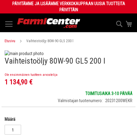
Skip
PÄIVITÄMME JA LISÄÄMME VERKKOKAUPPAAN UUSIA TUOTTEITA
to
PÄIVITTÄIN
Content
Haku
Os
Etusivu
Vaihteistoöljy 80W-90 GL5 200 l
Skip
Vaihteistoöljy 80W-90 GL5 200 l
to
Skip
the
to
end
the
Ole ensimmäinen tuotteen arvostelija
of
beginning
1 134,90 €
the
of
images
the
TOIMITUSAIKA 3-10 PÄIVÄÄ
gallery
images
Valmistajan tuotenumero
20231200WEKR
gallery
Määrä