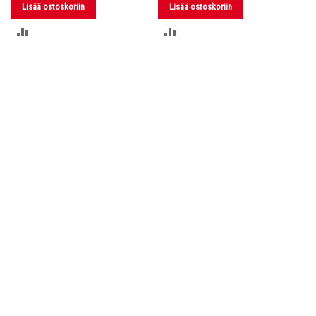
Lisää ostoskoriin
Lisää ostoskoriin
LISÄÄ
LISÄÄ
VERTAILUUN
VERTAILUUN