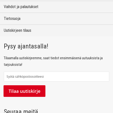
Vaihdot ja palautukset
Tietosuoja
Uutiskirjeen tilaus
Pysy ajantasalla!
Tilaamalla uutiskirjeemme, saat tiedot ensimmäisenä uutuuksista ja
tarjouksista!
T
i
l
Tilaa uutiskirje
a
a
u
Seuraa meitä