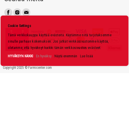
u
t
i
s
Cookie Settings
k
Tämä verkkokauppa käyttää evästeitä. Käytämme niitä tarjotaksemme
i
sinulle parhaan kokemuksen. Jos jatkat verkkosivustomme käyttöä,
r
oletamme, että hyväksyt kaikki tämän verkkosivuston evästeet.
j
HYVÄKSYN KAIKKI
En hyväksy
Näytä enemmän
Lue lisää
e
Copyright 2025 © Farmicenter.com
e
m
m
e
: