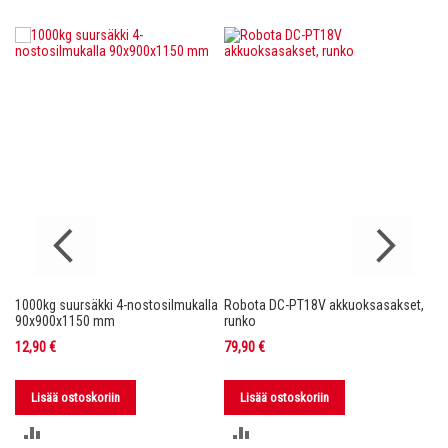
1000kg suursäkki 4-nostosilmukalla
Robota DC-PT18V akkuoksasakset,
Ro
nko
90x900x1150 mm
runko
36
12,90 €
79,90 €
11
Lisää ostoskoriin
Lisää ostoskoriin
LISÄÄ
LISÄÄ