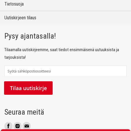
Tietosuoja
Uutiskirjeen tilaus
Pysy ajantasalla!
Tilaamalla uutiskirjeemme, saat tiedot ensimmäisenä uutuuksista ja
tarjouksista!
T
i
l
Tilaa uutiskirje
a
a
u
Seuraa meitä
u
t
i