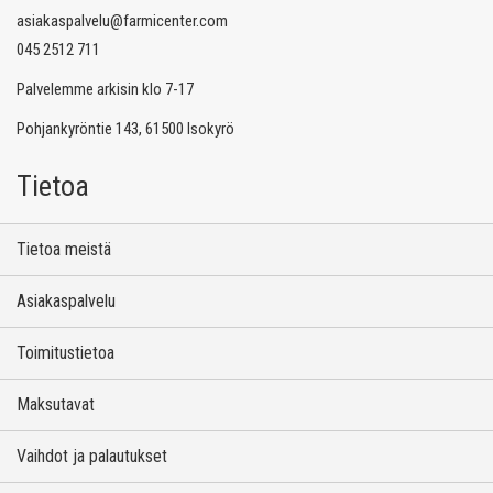
asiakaspalvelu@farmicenter.com
045 2512 711
Palvelemme arkisin klo 7-17
Pohjankyröntie 143, 61500 Isokyrö
Tietoa
Tietoa meistä
Asiakaspalvelu
Toimitustietoa
Maksutavat
Vaihdot ja palautukset