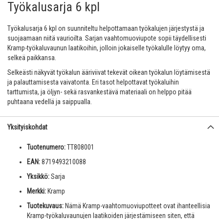
Työkalusarja 6 kpl
Työkalusarja 6 kpl on suunniteltu helpottamaan työkalujen järjestystä ja
suojaamaan niitä vaurioilta. Sarjan vaahtomuoviupote sopii täydellisesti
Kramp-työkaluvaunun laatikoihin, jolloin jokaiselle työkalulle löytyy oma,
selkeä paikkansa.
Selkeästi näkyvät työkalun ääriviivat tekevät oikean työkalun löytämisestä
ja palauttamisesta vaivatonta. Eri tasot helpottavat työkaluihin
tarttumista, ja öljyn- sekä rasvankestävä materiaali on helppo pitää
puhtaana vedellä ja saippualla.
Yksityiskohdat
Tuotenumero:
TT808001
EAN:
8719493210088
Yksikkö:
Sarja
Merkki:
Kramp
Tuotekuvaus:
Nämä Kramp-vaahtomuoviupotteet ovat ihanteellisia
Kramp-työkaluvaunujen laatikoiden järjestämiseen siten, että