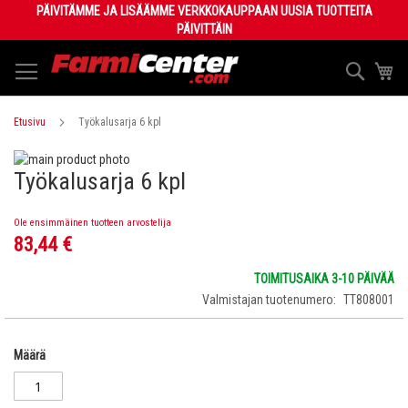
Skip
PÄIVITÄMME JA LISÄÄMME VERKKOKAUPPAAN UUSIA TUOTTEITA
to
PÄIVITTÄIN
Content
Haku
Os
Etusivu
Työkalusarja 6 kpl
Skip
Työkalusarja 6 kpl
to
Skip
the
to
end
the
Ole ensimmäinen tuotteen arvostelija
of
beginning
83,44 €
the
of
images
the
TOIMITUSAIKA 3-10 PÄIVÄÄ
gallery
images
Valmistajan tuotenumero
TT808001
gallery
Määrä