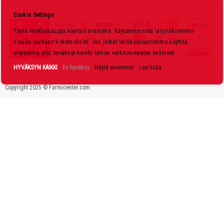
s
Cookie Settings
k
Tämä verkkokauppa käyttää evästeitä. Käytämme niitä tarjotaksemme
i
sinulle parhaan kokemuksen. Jos jatkat verkkosivustomme käyttöä,
r
oletamme, että hyväksyt kaikki tämän verkkosivuston evästeet.
j
HYVÄKSYN KAIKKI
En hyväksy
Näytä enemmän
Lue lisää
e
Copyright 2025 © Farmicenter.com
e
m
m
e
: