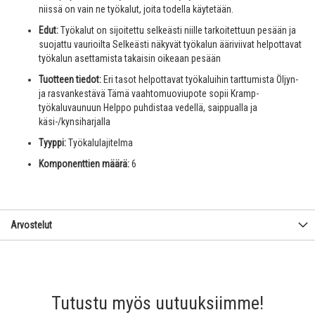
niissä on vain ne työkalut, joita todella käytetään.
Edut:
Työkalut on sijoitettu selkeästi niille tarkoitettuun pesään ja
suojattu vaurioilta Selkeästi näkyvät työkalun ääriviivat helpottavat
työkalun asettamista takaisin oikeaan pesään
Tuotteen tiedot:
Eri tasot helpottavat työkaluihin tarttumista Öljyn-
ja rasvankestävä Tämä vaahtomuoviupote sopii Kramp-
työkaluvaunuun Helppo puhdistaa vedellä, saippualla ja
käsi-/kynsiharjalla
Tyyppi:
Työkalulajitelma
Komponenttien määrä:
6
Arvostelut
Tutustu myös uutuuksiimme!