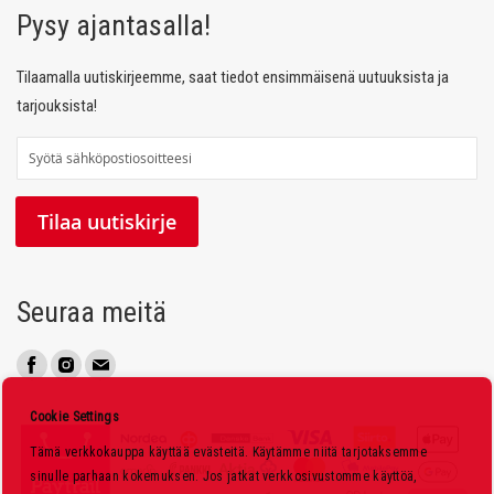
Pysy ajantasalla!
Tilaamalla uutiskirjeemme, saat tiedot ensimmäisenä uutuuksista ja
tarjouksista!
T
i
l
Tilaa uutiskirje
a
a
u
Seuraa meitä
u
t
i
s
Cookie Settings
k
Tämä verkkokauppa käyttää evästeitä. Käytämme niitä tarjotaksemme
i
sinulle parhaan kokemuksen. Jos jatkat verkkosivustomme käyttöä,
r