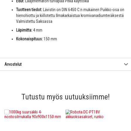
Edut:
Laajenematon turvapää Pitkä käyttöikä
Tuotteen tiedot:
Lävistin on DIN 6450 C:n mukainen Puikko-osa on
hienohiottu ja kiillotettu Ilmakarkaistua kromivanadiumteräksestä
Valmistettu Saksassa
Läpimitta:
4 mm
Kokonaispituus:
150 mm
Arvostelut
Tutustu myös uutuuksiimme!