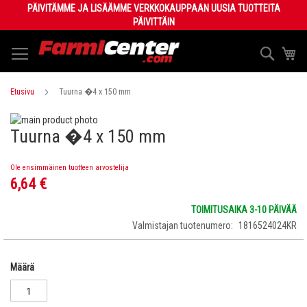
Skip
PÄIVITÄMME JA LISÄÄMME VERKKOKAUPPAAN UUSIA TUOTTEITA
to
PÄIVITTÄIN
Content
Haku
Os
Etusivu
Tuurna �4 x 150 mm
Skip
Tuurna �4 x 150 mm
to
Skip
the
to
end
the
Ole ensimmäinen tuotteen arvostelija
of
beginning
6,64 €
the
of
images
the
TOIMITUSAIKA 3-10 PÄIVÄÄ
gallery
images
Valmistajan tuotenumero
1816524024KR
gallery
Määrä