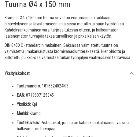
Tuurna Ø4 x 150 mm
Krampin Ø4 x 150 mm tuurna soveltuu erinomaisesti tarkkaan
pisteytykseen ja lävistämiseen erilaisissa metallin ja puun työstöissä.
Kahdeksankulmainen varsi tarjoaa tukevan otteen, ja halkeamaton,
laajenematon turvapää takaa turvallisen ja pitkäikäisen käytön.
DIN 6450 C -standardin mukainen, Saksassa valmistettu tuurna on
valmistettu ilmakarkaistusta kromivanadiumteräksestä. Hienohiottu ja
kiillotettu puikko-osa varmistaa tarkan työnjäljen vaativissakin tehtävissä.
Yksityiskohdat
Tuotenumero:
1816524024KR
EAN:
8719607125345
Yksikkö:
Kpl
Merkki:
Kramp
Tuotekuvaus:
Pistepuikot, joissa on kahdeksankulmainen varsi ja
halkeamaton turvapää.