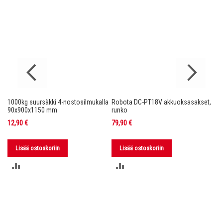
1000kg suursäkki 4-nostosilmukalla
Robota DC-PT18V akkuoksasakset,
Ro
nko
90x900x1150 mm
runko
36
12,90 €
79,90 €
11
Lisää ostoskoriin
Lisää ostoskoriin
LISÄÄ
LISÄÄ
VERTAILUUN
VERTAILUUN