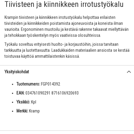
Tiivisteen ja kiinnikkeen irrotustyökalu
Krampin tiivisteen ja kiinnikkeen irrotustyökalu helpottaa erilaisten
tiivisteiden ja kiinnikkeiden poistamista ajoneuvoista ja koneista ilman
vaurioita. Ergonominen muotoilu ja kestävä rakenne takaavat miellyttävän
ja tehokkaan työskentelyn myös vaativissa olosuhteissa.
Työkalu soveltuu erityisesti huolto- ja korjaustöihin, joissa tarvitaan
tarkkuutta ja luotettavuutta. Laadukkaiden materiaalien ansiosta se kestää
toistuvaa käyttöä ammattilaistenkin käsissä.
Yksityiskohdat
Tuotenumero:
FGP014392
EAN:
034761090291 8716106920693
Yksikkö:
Kpl
Merkki:
Kramp