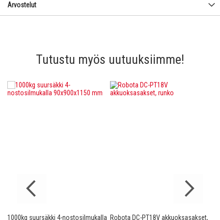
Arvostelut
Tutustu myös uutuuksiimme!
1000kg suursäkki 4-nostosilmukalla
Robota DC-PT18V akkuoksasakset,
Ro