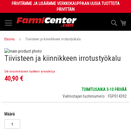
Skip
PÄIVITÄMME JA LISÄÄMME VERKKOKAUPPAAN UUSIA TUOTTEITA
to
PÄIVITTÄIN
Content
Haku
Os
Etusivu
Tiivisteen ja kiinnikkeen irrotustyökalu
Skip
Tiivisteen ja kiinnikkeen irrotustyökalu
to
Skip
the
to
end
the
Ole ensimmäinen tuotteen arvostelija
of
beginning
40,90 €
the
of
images
the
TOIMITUSAIKA 3-10 PÄIVÄÄ
gallery
images
Valmistajan tuotenumero
FGP014392
gallery
Määrä