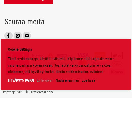
a
a
u
Seuraa meitä
u
t
i
s
Cookie Settings
k
Tämä verkkokauppa käyttää evästeitä. Käytämme niitä tarjotaksemme
i
sinulle parhaan kokemuksen. Jos jatkat verkkosivustomme käyttöä,
r
oletamme, että hyväksyt kaikki tämän verkkosivuston evästeet.
j
HYVÄKSYN KAIKKI
En hyväksy
Näytä enemmän
Lue lisää
e
Copyright 2025 © Farmicenter.com
e
m
m
e
: