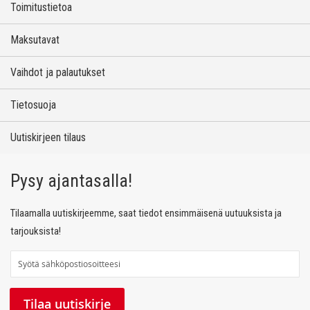
Toimitustietoa
Maksutavat
Vaihdot ja palautukset
Tietosuoja
Uutiskirjeen tilaus
Pysy ajantasalla!
Tilaamalla uutiskirjeemme, saat tiedot ensimmäisenä uutuuksista ja
tarjouksista!
T
i
l
Tilaa uutiskirje