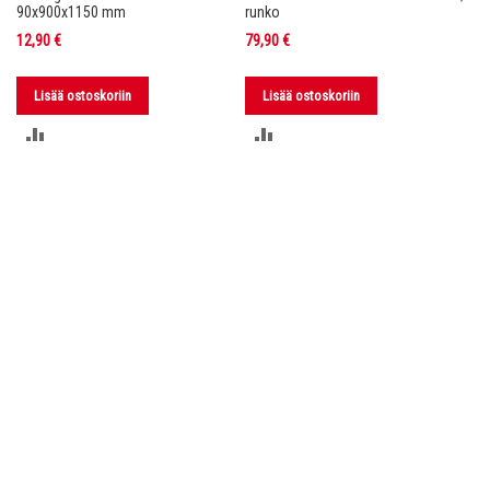
nko
90x900x1150 mm
runko
36
12,90 €
79,90 €
11
Lisää ostoskoriin
Lisää ostoskoriin
LISÄÄ
LISÄÄ
VERTAILUUN
VERTAILUUN