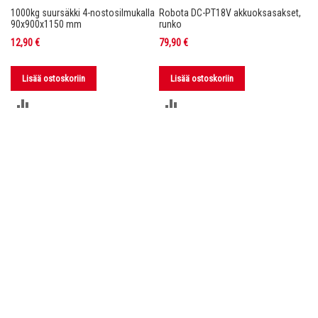
1000kg suursäkki 4-nostosilmukalla
Robota DC-PT18V akkuoksasakset,
Ro
nko
90x900x1150 mm
runko
36
12,90 €
79,90 €
11
Lisää ostoskoriin
Lisää ostoskoriin
LISÄÄ
LISÄÄ
VERTAILUUN
VERTAILUUN