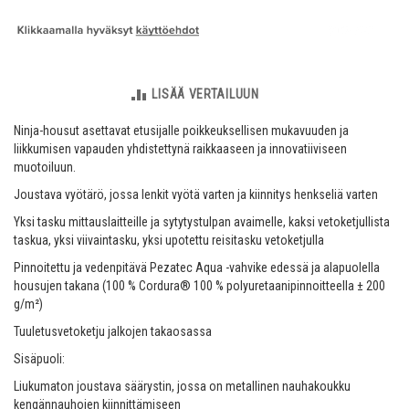
LISÄÄ VERTAILUUN
Ninja-housut asettavat etusijalle poikkeuksellisen mukavuuden ja
liikkumisen vapauden yhdistettynä raikkaaseen ja innovatiiviseen
muotoiluun.
Joustava vyötärö, jossa lenkit vyötä varten ja kiinnitys henkseliä varten
Yksi tasku mittauslaitteille ja sytytystulpan avaimelle, kaksi vetoketjullista
taskua, yksi viivaintasku, yksi upotettu reisitasku vetoketjulla
Pinnoitettu ja vedenpitävä Pezatec Aqua -vahvike edessä ja alapuolella
housujen takana (100 % Cordura® 100 % polyuretaanipinnoitteella ± 200
g/m²)
Tuuletusvetoketju jalkojen takaosassa
​Sisäpuoli:
Liukumaton joustava säärystin, jossa on metallinen nauhakoukku
kengännauhojen kiinnittämiseen