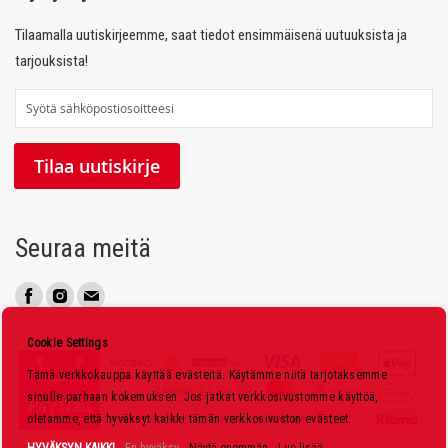
Tilaamalla uutiskirjeemme, saat tiedot ensimmäisenä uutuuksista ja
tarjouksista!
T
i
l
Tilaa uutiskirje
a
a
u
Seuraa meitä
u
t
i
s
Cookie Settings
k
Tämä verkkokauppa käyttää evästeitä. Käytämme niitä tarjotaksemme
i
sinulle parhaan kokemuksen. Jos jatkat verkkosivustomme käyttöä,
r
oletamme, että hyväksyt kaikki tämän verkkosivuston evästeet.
j