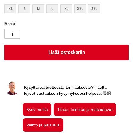
XS
S
M
L
XL
XXL
3XL
Määrä
Lisää ostoskoriin