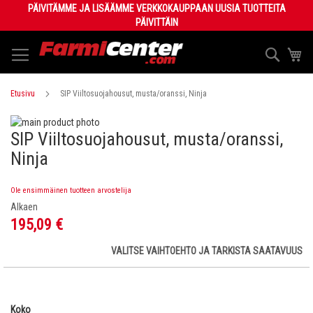
Skip
PÄIVITÄMME JA LISÄÄMME VERKKOKAUPPAAN UUSIA TUOTTEITA
to
PÄIVITTÄIN
Content
Haku
Os
Etusivu
SIP Viiltosuojahousut, musta/oranssi, Ninja
Skip
SIP Viiltosuojahousut, musta/oranssi,
to
Skip
the
to
Ninja
end
the
of
beginning
Ole ensimmäinen tuotteen arvostelija
the
of
images
the
Alkaen
gallery
images
195,09 €
gallery
VALITSE VAIHTOEHTO JA TARKISTA SAATAVUUS
Koko