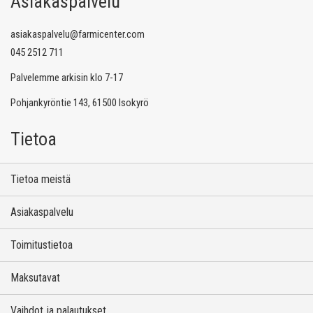
Asiakaspalvelu
asiakaspalvelu@farmicenter.com
045 2512 711
Palvelemme arkisin klo 7-17
Pohjankyröntie 143, 61500 Isokyrö
Tietoa
Tietoa meistä
Asiakaspalvelu
Toimitustietoa
Maksutavat
Vaihdot ja palautukset