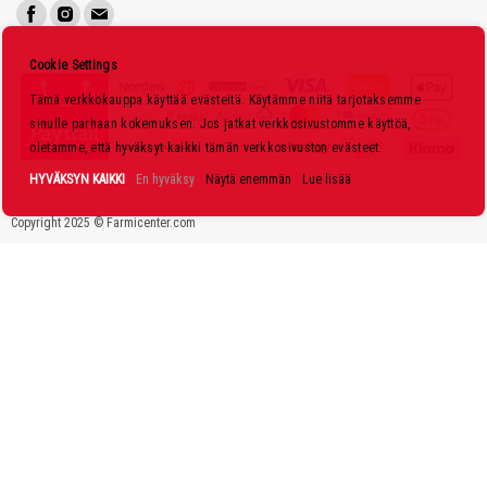
i
s
Cookie Settings
k
Tämä verkkokauppa käyttää evästeitä. Käytämme niitä tarjotaksemme
i
sinulle parhaan kokemuksen. Jos jatkat verkkosivustomme käyttöä,
r
oletamme, että hyväksyt kaikki tämän verkkosivuston evästeet.
j
HYVÄKSYN KAIKKI
En hyväksy
Näytä enemmän
Lue lisää
e
Copyright 2025 © Farmicenter.com
e
m
m
e
: