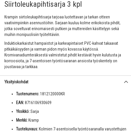
Siirtoleukapihtisarja 3 kpl
Krampin siirtoleukapihtisarja tarjoaa luotettavan ja tarkan otteen
vaativimpiinkin asennustöihin. Sarjaan kuuluu kolme erikokoista pihdit,
jotka soveltuvat erinomaisesti putkien ja muttereiden käsittelyyn sekä
muihin monipuolisiin työtehtäviin.
Induktiokarkaistut hampaistot ja karkeapintaiset PVC-kahvat takaavat
pitkäikäisyyden ja varman pidon myös kovassa käytössä.
Kromivanadiumteräksestä valmistetut pihdit kestävät hyvin kulutusta ja
korroosiota, ja 7-asentoisen työntösaranan ansiosta työskentely on
joustavaa ja tarkkaa.
Yksityiskohdat
Tuotenumero:
1812120000KR
EAN:
8716106930609
Yksikkö:
Sarja
Merkki:
Kramp
Tuotekuvaus:
Kolmien 7-asentoisella työntösaranalla varustettujen