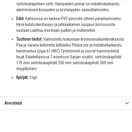
siirtoleukapihtien setti. Hampaiden pinnat on induktiokarkaistu
äärimmäisen kovuuden ja kestävyyden saavuttamiseksi.
Edut:
Kahvoissa on karkea PVC-pinnoite otteen parantamiseksi
Hyvä kulutuskestävyys ja pitkäaikainen suojaus korroosiota
vastaan Lukittuu itsestään putkiin ja muttereihin
Tuotteen tiedot:
Valmistettu kokonaan kromivanadiumteräksestä
Pää ja sarana kiillotettu kiiltäviksi Pitävä ote ja induktiokarkaistu
hammastus (jopa 61 HRC) Työntönivel ja suorat hammastetut
leuat Säädettävissä 7 asentoon Sarjan sisältö: siirtoleukapihdit
175 mm siirtoleukapihdit 250 mm siirtoleukapihdit 300 mm
vinyylikotelo
Kpl/pkt:
3 kpl
Arvostelut