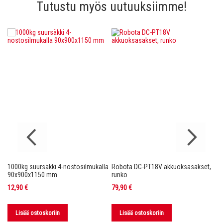
Tutustu myös uutuuksiimme!
1000kg suursäkki 4-nostosilmukalla
Robota DC-PT18V akkuoksasakset,
Ro
nko
90x900x1150 mm
runko
36
12,90 €
79,90 €
11
Lisää ostoskoriin
Lisää ostoskoriin