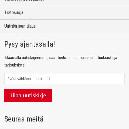
Tietosuoja
Uutiskirjeen tilaus
Pysy ajantasalla!
Tilaamalla uutiskirjeemme, saat tiedot ensimmäisenä uutuuksista ja
tarjouksista!
T
i
l
Tilaa uutiskirje
a
a
u
Seuraa meitä
u
t