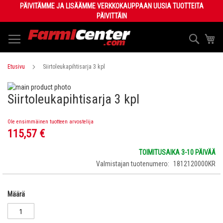
Skip
PÄIVITÄMME JA LISÄÄMME VERKKOKAUPPAAN UUSIA TUOTTEITA
to
PÄIVITTÄIN
Content
Haku
Os
Etusivu
Siirtoleukapihtisarja 3 kpl
Skip
Siirtoleukapihtisarja 3 kpl
to
Skip
the
to
end
the
Ole ensimmäinen tuotteen arvostelija
of
beginning
115,57 €
the
of
images
the
TOIMITUSAIKA 3-10 PÄIVÄÄ
gallery
images
Valmistajan tuotenumero
1812120000KR
gallery
Määrä