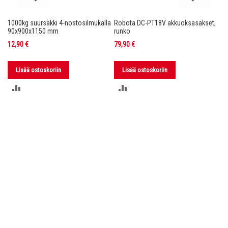
1000kg suursäkki 4-nostosilmukalla
Robota DC-PT18V akkuoksasakset,
Ro
nko
90x900x1150 mm
runko
36
12,90 €
79,90 €
11
Lisää ostoskoriin
Lisää ostoskoriin
LISÄÄ
LISÄÄ
VERTAILUUN
VERTAILUUN