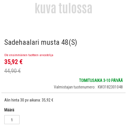
Sadehaalari musta 48(S)
Skip
to
the
Ole ensimmäinen tuotteen arvostelija
beginning
35,92 €
Tarjoushinta
of
the
44,90 €
images
gallery
TOIMITUSAIKA 3-10 PÄIVÄÄ
Valmistajan tuotenumero
KW3182301048
Alin hinta 30 pv aikana:
35,92 €
Määrä