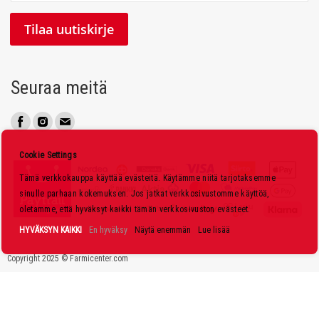
i
l
Tilaa uutiskirje
a
a
u
Seuraa meitä
u
t
i
s
Cookie Settings
k
Tämä verkkokauppa käyttää evästeitä. Käytämme niitä tarjotaksemme
i
sinulle parhaan kokemuksen. Jos jatkat verkkosivustomme käyttöä,
r
oletamme, että hyväksyt kaikki tämän verkkosivuston evästeet.
j
HYVÄKSYN KAIKKI
En hyväksy
Näytä enemmän
Lue lisää
e
Copyright 2025 © Farmicenter.com
e
m
m
e