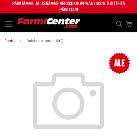
Skip
PÄIVITÄMME JA LISÄÄMME VERKKOKAUPPAAN UUSIA TUOTTEITA
to
PÄIVITTÄIN
Content
Haku
Os
Etusivu
Sadehaalari musta 48(S)
Skip
to
the
end
of
the
images
gallery