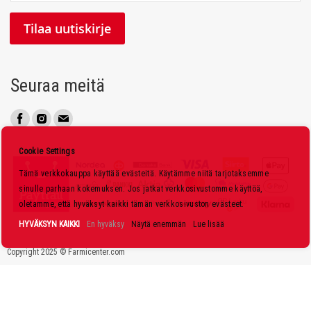
i
l
Tilaa uutiskirje
a
a
u
Seuraa meitä
u
t
i
s
Cookie Settings
k
Tämä verkkokauppa käyttää evästeitä. Käytämme niitä tarjotaksemme
i
sinulle parhaan kokemuksen. Jos jatkat verkkosivustomme käyttöä,
r
oletamme, että hyväksyt kaikki tämän verkkosivuston evästeet.
j
HYVÄKSYN KAIKKI
En hyväksy
Näytä enemmän
Lue lisää
e
Copyright 2025 © Farmicenter.com
e
m
m
e