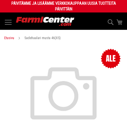
Skip
PÄIVITÄMME JA LISÄÄMME VERKKOKAUPPAAN UUSIA TUOTTEITA
to
PÄIVITTÄIN
Content
Haku
Os
Etusivu
Sadehaalari musta 46(XS)
Skip
to
the
end
of
the
images
gallery