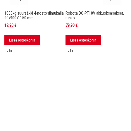
1000kg suursäkki 4-nostosilmukalla
Robota DC-PT18V akkuoksasakset,
Ro
nko
90x900x1150 mm
runko
36
12,90 €
79,90 €
11
Lisää ostoskoriin
Lisää ostoskoriin
LISÄÄ
LISÄÄ
VERTAILUUN
VERTAILUUN