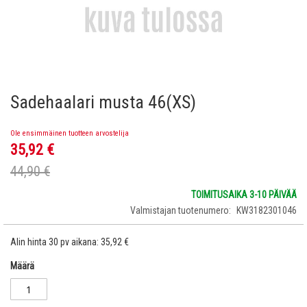
Sadehaalari musta 46(XS)
Skip
to
the
Ole ensimmäinen tuotteen arvostelija
beginning
35,92 €
Tarjoushinta
of
the
44,90 €
images
gallery
TOIMITUSAIKA 3-10 PÄIVÄÄ
Valmistajan tuotenumero
KW3182301046
Alin hinta 30 pv aikana:
35,92 €
Määrä