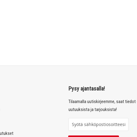
Pysy ajantasalla!
Tilaamalla uutiskirjeemme, saat tiedo
u
uutuuksista ja tarjouksista!
T
i
autukset