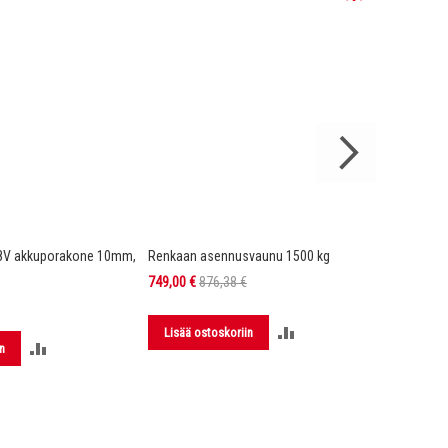
8V akkuporakone 10mm,
Renkaan asennusvaunu 1500 kg
DX4 Hi-Vi
Kelta/mu
Tarjoushinta
749,00 €
876,38 €
149,00 €
LISÄÄ
Lisää ostoskoriin
LISÄÄ
n
Lisää 
VERTAILUUN
VERTAILUUN