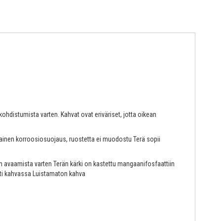
hdistumista varten. Kahvat ovat eriväriset, jotta oikean
omainen korroosiosuojaus, ruostetta ei muodostu Terä sopii
n avaamista varten Terän kärki on kastettu mangaanifosfaattiin
ästi kahvassa Luistamaton kahva