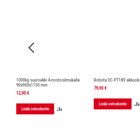
rella DC-
1000kg suursäkki 4-nostosilmukalla
Robota DC-PT18V akkuoks
90x900x1150 mm
79,90 €
12,90 €
Lisää ostoskoriin
LISÄÄ
Lisää ostoskoriin
LUUN
VERTAILUUN