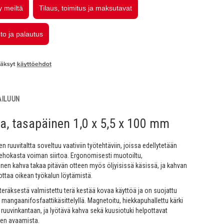
AILUUN
ta, tasapäinen 1,0 x 5,5 x 100 mm
 ruuvitaltta soveltuu vaativiin työtehtäviin, joissa edellytetään
 tehokasta voiman siirtoa. Ergonomisesti muotoiltu,
en kahva takaa pitävän otteen myös öljyisissä käsissä, ja kahvan
ttaa oikean työkalun löytämistä.
räksestä valmistettu terä kestää kovaa käyttöä ja on suojattu
 mangaanifosfaattikäsittelyllä. Magnetoitu, hiekkapuhallettu kärki
i ruuvinkantaan, ja lyötävä kahva sekä kuusiotuki helpottavat
ien avaamista.