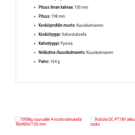
Pituus ilman kahvaa:
100 mm
Pituus:
198 mm
Keskiöprofiilin muoto:
Kuusikulmainen
Keskiötyyppi:
Vahvistuksella
Kahvatyyppi:
Pyöreä
Nelikulma-/kuusikulmaveto:
Kuusikulmainen
Paino:
164 g