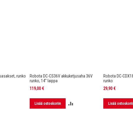
asakset, runko
Robota DC-CS36V akkuketjusaha 36V
Robota DC-CDX1
runko, 14" laippa
runko
119,00 €
29,90 €
LISÄÄ
LISÄÄ
Lisää ostoskoriin
Lisää ostoskorii
VERTAILUUN
VERTAILUUN