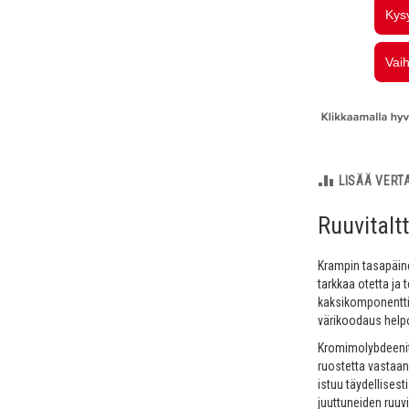
LISÄÄ VERT
Ruuvitalt
Krampin tasapäinen
tarkkaa otetta ja
kaksikomponenttin
värikoodaus helpo
Kromimolybdeenite
ruostetta vastaan
istuu täydellisest
juuttuneiden ruuv