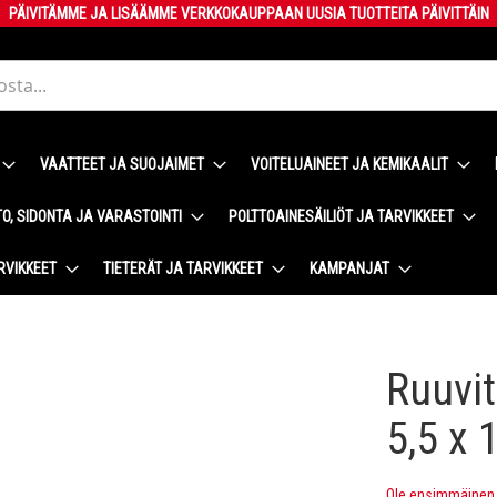
PÄIVITÄMME JA LISÄÄMME VERKKOKAUPPAAN UUSIA TUOTTEITA PÄIVITTÄIN
VAATTEET JA SUOJAIMET
VOITELUAINEET JA KEMIKAALIT
O, SIDONTA JA VARASTOINTI
POLTTOAINESÄILIÖT JA TARVIKKEET
RVIKKEET
TIETERÄT JA TARVIKKEET
KAMPANJAT
Ruuvit
5,5 x
Ole ensimmäinen t