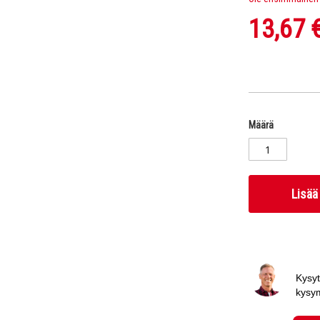
13,67 
Määrä
Lisää