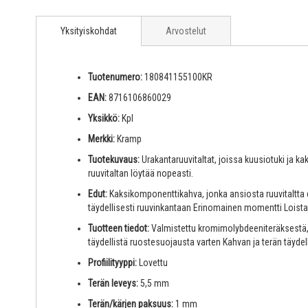
Yksityiskohdat
Arvostelut
Tuotenumero:
180841155100KR
EAN:
8716106860029
Yksikkö:
Kpl
Merkki:
Kramp
Tuotekuvaus:
Urakantaruuvitaltat, joissa kuusiotuki ja 
ruuvitaltan löytää nopeasti.
Edut:
Kaksikomponenttikahva, jonka ansiosta ruuvitaltta e
täydellisesti ruuvinkantaan Erinomainen momentti Lois
Tuotteen tiedot:
Valmistettu kromimolybdeeniteräksestä, l
täydellistä ruostesuojausta varten Kahvan ja terän täydel
Profiilityyppi:
Lovettu
Terän leveys:
5,5 mm
Terän/kärjen paksuus:
1 mm