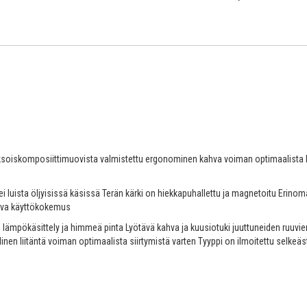
kaksoiskomposiittimuovista valmistettu ergonominen kahva voiman optimaalista ko
i luista öljyisissä käsissä Terän kärki on hiekkapuhallettu ja magnetoitu Erin
tava käyttökokemus
ämpökäsittely ja himmeä pinta Lyötävä kahva ja kuusiotuki juuttuneiden ruuvie
linen liitäntä voiman optimaalista siirtymistä varten Tyyppi on ilmoitettu selke