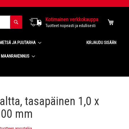
Kotimainen verkkokauppa
Haku
Ostoskor
Tuotteet nopeasti ja edullisesti
METSÄ JA PUUTARHA
KIRJAUDU SISÄÄN
MAANRAKENNUS
altta, tasapäinen 1,0 x
 100 mm
uotteen arvostelija