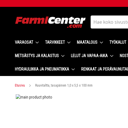
Skip
to
Content
Haku
VARAOSAT
TARVIKKEET
MAATALOUS
TYÖKALUT
METSÄSTYS JA KALASTUS
LELUT JA VAPAA-AIKA
NOST
HYDRAULIIKKA JA PNEUMATIIKKA
RENKAAT JA PERÄVAUNUTA
Etusivu
Ruuvitaltta, tasapäinen 1,0 x 5,5 x 100 mm
Skip
to
Skip
the
to
end
the
of
beginning
the
of