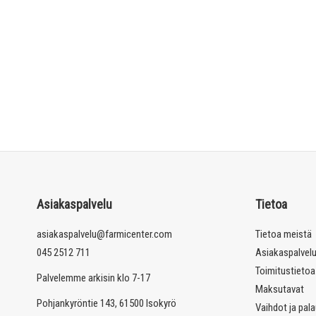
Asiakaspalvelu
Tietoa
asiakaspalvelu@farmicenter.com
Tietoa meistä
045 2512 711
Asiakaspalvel
Toimitustietoa
Palvelemme arkisin klo 7-17
Maksutavat
Pohjankyröntie 143, 61500 Isokyrö
Vaihdot ja pal