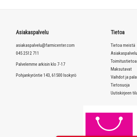
Asiakaspalvelu
Tietoa
asiakaspalvelu@farmicenter.com
Tietoa meistä
045 2512 711
Asiakaspalvel
Toimitustietoa
Palvelemme arkisin klo 7-17
Maksutavat
Pohjankyröntie 143, 61500 Isokyrö
Vaihdot ja pal
Tietosuoja
Uutiskirjeen ti