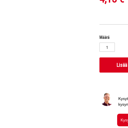
Määrä
Lisää