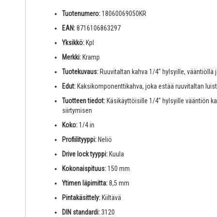
Tuotenumero:
18060069050KR
EAN:
8716106863297
Yksikkö:
Kpl
Merkki:
Kramp
Tuotekuvaus:
Ruuvitaltan kahva 1/4" hylsyille, vääntiöllä 
Edut:
Kaksikomponenttikahva, joka estää ruuvitaltan luis
Tuotteen tiedot:
Käsikäyttöisille 1/4" hylsyille vääntiön
siirtymisen
Koko:
1/4 in
Profiilityyppi:
Neliö
Drive lock tyyppi:
Kuula
Kokonaispituus:
150 mm
Ytimen läpimitta:
8,5 mm
Pintakäsittely:
Kiiltävä
DIN standardi:
3120