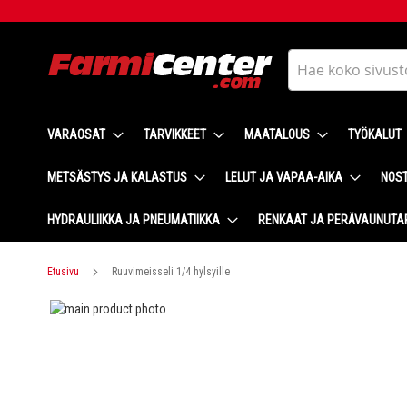
Skip
to
Content
Haku
VARAOSAT
TARVIKKEET
MAATALOUS
TYÖKALUT
METSÄSTYS JA KALASTUS
LELUT JA VAPAA-AIKA
NOST
HYDRAULIIKKA JA PNEUMATIIKKA
RENKAAT JA PERÄVAUNUTA
Etusivu
Ruuvimeisseli 1/4 hylsyille
Skip
to
Skip
the
to
end
the
of
beginning
the
of