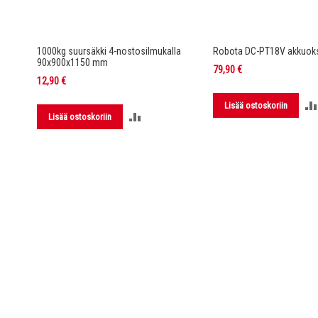
rella DC-
1000kg suursäkki 4-nostosilmukalla
Robota DC-PT18V akkuoks
90x900x1150 mm
79,90 €
12,90 €
Lisää ostoskoriin
LISÄÄ
Lisää ostoskoriin
LUUN
VERTAILUUN