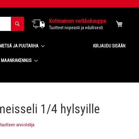
Kotimainen verkkokauppa
Haku
Ostoskor
Tuotteet nopeasti ja edullisesti
METSÄ JA PUUTARHA
KIRJAUDU SISÄÄN
MAANRAKENNUS
eisseli 1/4 hylsyille
uotteen arvostelija