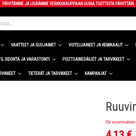
PÄIVITÄMME JA LISÄÄMME VERKKOKAUPPAAN UUSIA TUOTTEITA PÄIVITTÄIN
VAATTEET JA SUOJAIMET
VOITELUAINEET JA KEMIKAALIT
O, SIDONTA JA VARASTOINTI
POLTTOAINESÄILIÖT JA TARVIKKEET
RVIKKEET
TIETERÄT JA TARVIKKEET
KAMPANJAT
Ruuvim
Ole ensimmäinen t
4,13 €