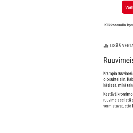
LISÄÄ VERT
Ruuvimeis
Krampin ruuvimeisse
olosuhteisiin. Ka
käsissä, mikä taka
Kestävä kromimol
ruuvimeisselistä p
varmistavat, että 