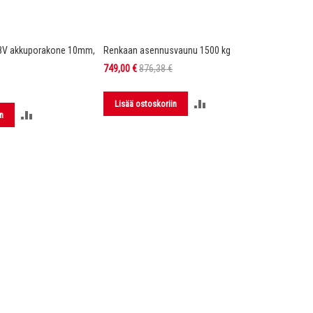
8V akkuporakone 10mm,
Renkaan asennusvaunu 1500 kg
DX4 Hi-Vi
Kelta/mu
Tarjoushinta
749,00 €
876,38 €
149,00 €
LISÄÄ
Lisää ostoskoriin
LISÄÄ
n
Lisää 
VERTAILUUN
VERTAILUUN