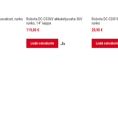
asakset, runko
Robota DC-CS36V akkuketjusaha 36V
Robota DC-CDX1
runko, 14" laippa
runko
119,00 €
29,90 €
LISÄÄ
LISÄÄ
Lisää ostoskoriin
Lisää ostoskorii
VERTAILUUN
VERTAILUUN