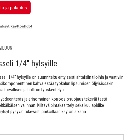
AILUUN
seli 1/4" hylsyille
li 1/4" hylsyille on suunniteltu erityisesti ahtaisiin tiloihin ja vaativiin
ksikomponenttinen kahva estää työkalun lipsumisen öljyisissäkin
a turvallisen ja hallitun työskentelyn.
ybdeeniteräs ja erinomainen korroosiosuojaus tekevät tästä
itkäikäisen valinnan. Kiiltävä pintakäsittely sekä kuulapidike
hylsyt pysyvät tukevasti paikoillaan käytön aikana.