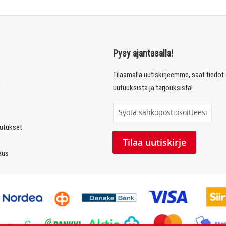
Pysy ajantasalla!
Tilaamalla uutiskirjeemme, saat tiedo
u
uutuuksista ja tarjouksista!
T
i
autukset
l
Tilaa uutiskirje
a
laus
a
u
u
t
i