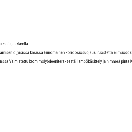
ja kuulapidkkeella.
tamisen öljyisissä käsissä Erinomainen korroosiosuojaus, ruostetta ei muodost
 kanssa Valmistettu kromimolybdeeniteräksestä, lämpökäsittely ja himmeä pinta K