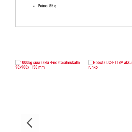
Paino:
85 g