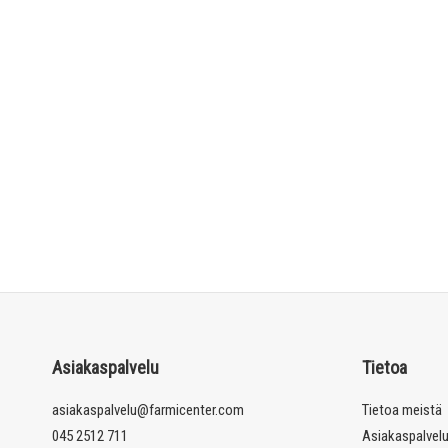
Asiakaspalvelu
Tietoa
asiakaspalvelu@farmicenter.com
Tietoa meistä
045 2512 711
Asiakaspalvel