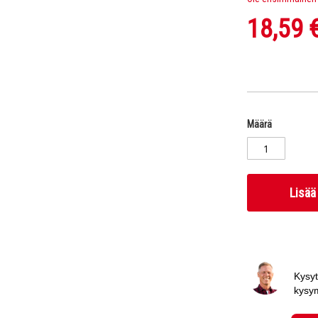
18,59 
Määrä
Lisää