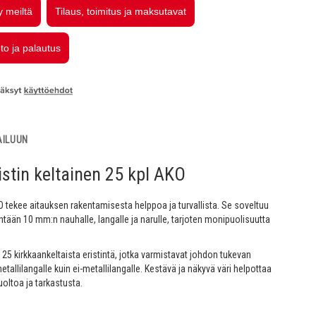
AILUUN
stin keltainen 25 kpl AKO
 tekee aitauksen rakentamisesta helppoa ja turvallista. Se soveltuu
ntään 10 mm:n nauhalle, langalle ja narulle, tarjoten monipuolisuutta
5 kirkkaankeltaista eristintä, jotka varmistavat johdon tukevan
metallilangalle kuin ei-metallilangalle. Kestävä ja näkyvä väri helpottaa
uoltoa ja tarkastusta.