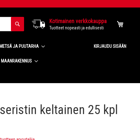
Kotimainen verkkokauppa
Haku
Ostoskor
Tuotteet nopeasti ja edullisesti
METSÄ JA PUUTARHA
KIRJAUDU SISÄÄN
MAANRAKENNUS
eristin keltainen 25 kpl
uotteen arvostelija