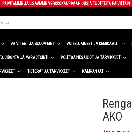
PÄIVITÄMME JA LISÄÄMME VERKKOKAUPPAAN UUSIA TUOTTEITA PÄIVITTÄIN
VAATTEET JA SUOJAIMET
VOITELUAINEET JA KEMIKAALIT
O, SIDONTA JA VARASTOINTI
POLTTOAINESÄILIÖT JA TARVIKKEET
RVIKKEET
TIETERÄT JA TARVIKKEET
KAMPANJAT
Rengas
AKO
Ole ensimmäinen t