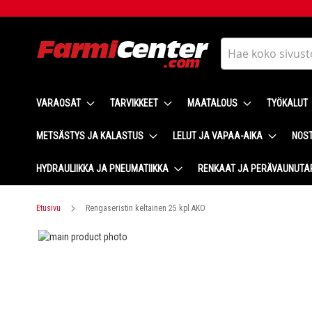
Skip
to
Content
Haku
VARAOSAT
TARVIKKEET
MAATALOUS
TYÖKALUT
METSÄSTYS JA KALASTUS
LELUT JA VAPAA-AIKA
NOST
HYDRAULIIKKA JA PNEUMATIIKKA
RENKAAT JA PERÄVAUNUTA
Etusivu
Rengaseristin keltainen 25 kpl AKO
Skip
to
Skip
the
to
end
the
of
beginning
the
of