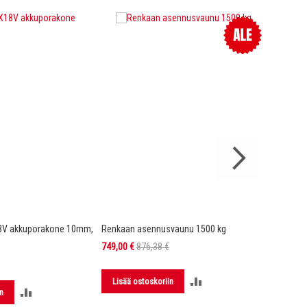
8V akkuporakone 10mm,
Renkaan asennusvaunu 1500 kg
DX4 Hi-Vi
Kelta/mu
Tarjoushinta
749,00 €
876,38 €
149,00 €
LISÄÄ
Lisää ostoskoriin
LISÄÄ
n
Lisää 
VERTAILUUN