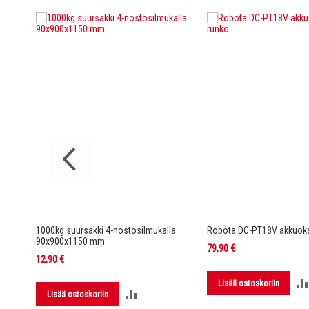
rella DC-
1000kg suursäkki 4-nostosilmukalla
Robota DC-PT18V akkuoks
90x900x1150 mm
79,90 €
12,90 €
Lisää ostoskoriin
LISÄÄ
Lisää ostoskoriin