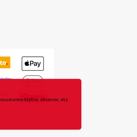
kosivustomme käyttöä, oletamme, että