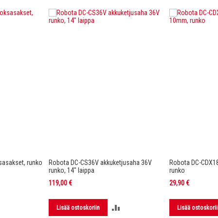
asakset, runko
Robota DC-CS36V akkuketjusaha 36V
Robota DC-CDX1
runko, 14" laippa
runko
119,00 €
29,90 €
LISÄÄ
LISÄÄ
Lisää ostoskoriin
Lisää ostoskorii
VERTAILUUN