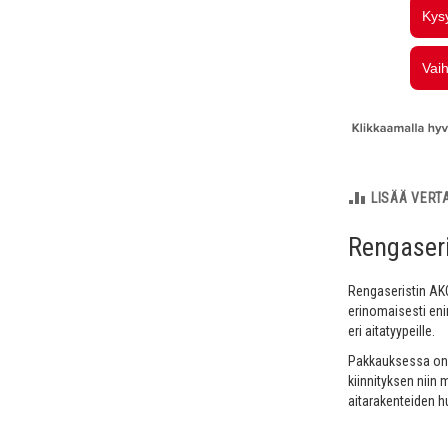
LISÄÄ VERT
Rengaseri
Rengaseristin AKO
erinomaisesti eni
eri aitatyypeille.
Pakkauksessa on 2
kiinnityksen niin 
aitarakenteiden h