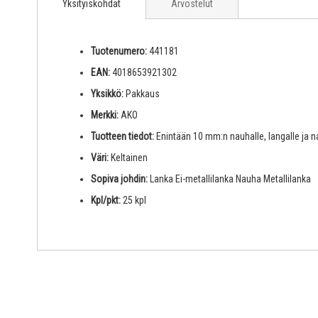
Yksityiskohdat
Arvostelut
Tuotenumero:
441181
EAN:
4018653921302
Yksikkö:
Pakkaus
Merkki:
AKO
Tuotteen tiedot:
Enintään 10 mm:n nauhalle, langalle ja na
Väri:
Keltainen
Sopiva johdin:
Lanka Ei-metallilanka Nauha Metallilanka
Kpl/pkt:
25 kpl