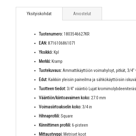
Yksityiskohdat
Arvostelut
Tuotenumero:
1803546627KR
EAN:
8716106861071
Yksikkö:
Kpl
Merkki:
Kramp
Tuotekuvaus:
Ammattikäyttöön voimahylsyt, pitkät, 3/4" v
Edut:
Kaikkiin yleisiin paineilma ja sähkökäyttöisiin isku
Tuotteen tiedot:
3/4" vääntiö Lujat kromimolybdeeniteräs
Vääntiön/kiintoavaimen koko:
27.0 mm
Voimasiirtoakselin koko:
3/4 in
Hihnaprofiili:
Square
Kiinnittimen profiili:
6-pisteen
Mittaustyyppi:
Metriset koot