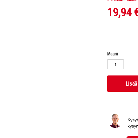
19,94 
Määrä
Lisää