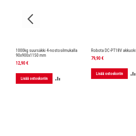
rella DC-
1000kg suursäkki 4-nostosilmukalla
Robota DC-PT18V akkuoks
90x900x1150 mm
79,90 €
12,90 €
Lisää ostoskoriin
LISÄÄ
Lisää ostoskoriin
LUUN
VERTAILUUN