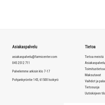
Asiakaspalvelu
Tietoa
asiakaspalvelu@farmicenter.com
Tietoa meistä
045 2512 711
Asiakaspalvel
Toimitustietoa
Palvelemme arkisin klo 7-17
Maksutavat
Pohjankyröntie 143, 61500 Isokyrö
Vaihdot ja pal
Tietosuoja
Uutiskirjeen ti