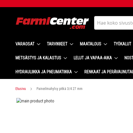
Skip
to
Content
Haku
VARAOSAT
TARVIKKEET
MAATALOUS
TYÖKALUT
METSÄSTYS JA KALASTUS
LELUT JA VAPAA-AIKA
NOST
HYDRAULIIKKA JA PNEUMATIIKKA
RENKAAT JA PERÄVAUNUTA
Etusivu
Paineilmahylsy pitkä 3/4 27 mm
Skip
to
Skip
the
to
end
the
of
beginning
the
of