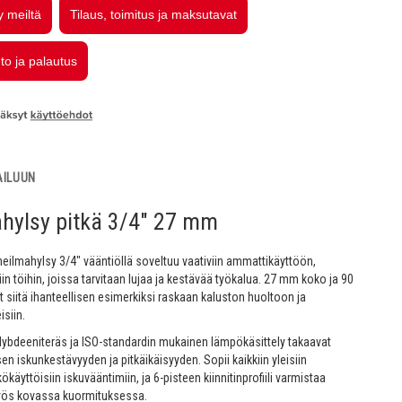
AILUUN
hylsy pitkä 3/4" 27 mm
neilmahylsy 3/4" vääntiöllä soveltuu vaativiin ammattikäyttöön,
siin töihin, joissa tarvitaan lujaa ja kestävää työkalua. 27 mm koko ja 90
 siitä ihanteellisen esimerkiksi raskaan kaluston huoltoon ja
isiin.
ybdeeniteräs ja ISO-standardin mukainen lämpökäsittely takaavat
en iskunkestävyyden ja pitkäikäisyyden. Sopii kaikkiin yleisiin
ökäyttöisiin iskuvääntimiin, ja 6-pisteen kiinnitinprofiili varmistaa
yös kovassa kuormituksessa.