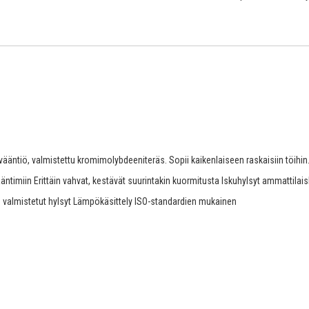
ääntiö, valmistettu kromimolybdeeniteräs. Sopii kaikenlaiseen raskaisiin töihin
vääntimiin Erittäin vahvat, kestävät suurintakin kuormitusta Iskuhylsyt ammattilai
 valmistetut hylsyt Lämpökäsittely ISO-standardien mukainen