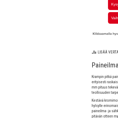
LISÄÄ VERT
Paineilma
Krampin pitkä pai
erityisesti raskai
mm pituus tekevät
teollisuuden tarpe
Kestävä kromimol
hylsylle erinomais
paineilma- ja sähk
pitävän otteen m