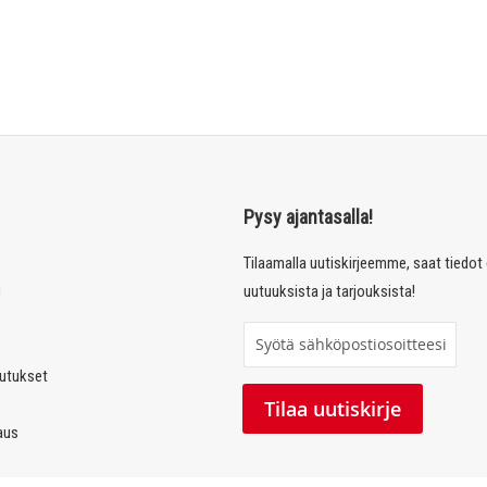
Pysy ajantasalla!
Tilaamalla uutiskirjeemme, saat tiedo
u
uutuuksista ja tarjouksista!
T
i
autukset
l
Tilaa uutiskirje
a
laus
a
u