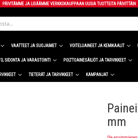
PÄIVITÄMME JA LISÄÄMME VERKKOKAUPPAAN UUSIA TUOTTEITA PÄIVITTÄIN
VAATTEET JA SUOJAIMET
VOITELUAINEET JA KEMIKAALIT
O, SIDONTA JA VARASTOINTI
POLTTOAINESÄILIÖT JA TARVIKKEET
RVIKKEET
TIETERÄT JA TARVIKKEET
KAMPANJAT
Painei
mm
Ole ensimmäinen t