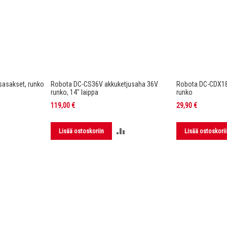
asakset, runko
Robota DC-CS36V akkuketjusaha 36V
Robota DC-CDX1
runko, 14" laippa
runko
119,00 €
29,90 €
LISÄÄ
LISÄÄ
Lisää ostoskoriin
Lisää ostoskorii
VERTAILUUN
VERTAILUUN