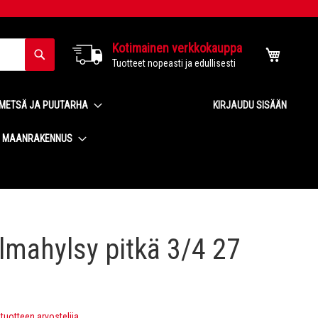
Kotimainen verkkokauppa
Haku
Ostoskor
Tuotteet nopeasti ja edullisesti
METSÄ JA PUUTARHA
KIRJAUDU SISÄÄN
MAANRAKENNUS
lmahylsy pitkä 3/4 27
uotteen arvostelija