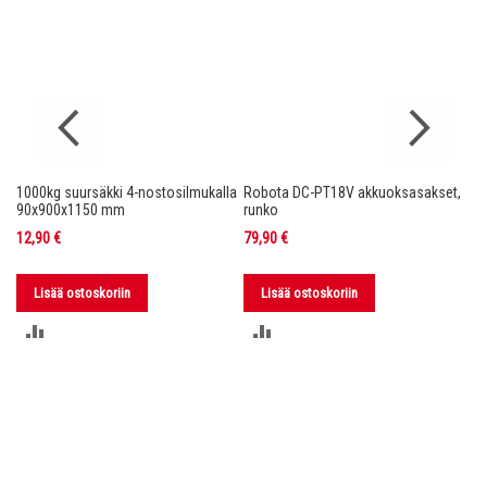
1000kg suursäkki 4-nostosilmukalla
Robota DC-PT18V akkuoksasakset,
Ro
nko
90x900x1150 mm
runko
36
12,90 €
79,90 €
11
Lisää ostoskoriin
Lisää ostoskoriin
LISÄÄ
LISÄÄ
VERTAILUUN
VERTAILUUN