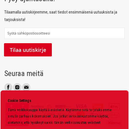
Tilaamalla uutiskirjeemme, saat tiedot ensimmäisenä uutuuksista ja
tarjouksista!
T
i
l
Tilaa uutiskirje
a
a
u
Seuraa meitä
u
t
i
s
Cookie Settings
k
Tämä verkkokauppa käyttää evästeitä. Käytämme niitä tarjotaksemme
i
sinulle parhaan kokemuksen. Jos jatkat verkkosivustomme käyttöä,
r
oletamme, että hyväksyt kaikki tämän verkkosivuston evästeet.
j