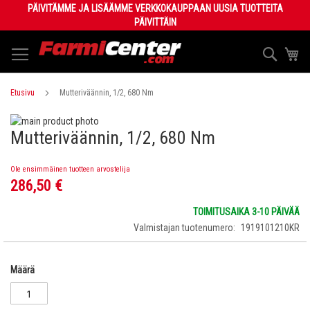
Skip
PÄIVITÄMME JA LISÄÄMME VERKKOKAUPPAAN UUSIA TUOTTEITA
to
PÄIVITTÄIN
Content
Haku
Os
Etusivu
Mutteriväännin, 1/2, 680 Nm
Skip
Mutteriväännin, 1/2, 680 Nm
to
Skip
the
to
end
the
Ole ensimmäinen tuotteen arvostelija
of
beginning
286,50 €
the
of
images
the
TOIMITUSAIKA 3-10 PÄIVÄÄ
gallery
images
Valmistajan tuotenumero
1919101210KR
gallery
Määrä