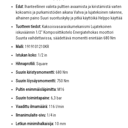
Edut:
Ihanteellinen valinta pulttien avaamista ja kiristämistä varten
kokoamis ja purkamistöiden aikana Vahva ja lujatekoinen rakenne,
alhainen paino Suuri suorituskyky ja pitkä käyttöikä Helppo käyttää
Tuotteen tiedot:
Kaksoisvasaraiskumekanismi Lujatekoinen
iskuväännin 1/2" Komposiittikotelo Energiatehokas moottori
Suunta vaihdettavissa, säädettävä momentti enintään 680 Nm
Malli:
1919101210KR
Istukan koko:
1/2 in
Hihnaprofiili:
Square
Suurin kiristysmomentti:
680 Nm
Suurin löysäysmomentti:
750 Nm
Pultin enimmäisläpimitta:
M16
Suurin toimintapaine:
6,3 bar
Vaadittu ilmamäärä:
116 l/min
Ilmanimulaite-sivu:
1/4 in
Letkun minimihalkaisija:
10 mm