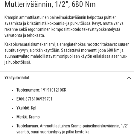
Mutteriväännin, 1/2", 680 Nm
Krampin ammattilaatuinen paineilmaiskuväännin helpottaa pulttien
avaamista ja kiristämistä kokoamis- ja purkutöissä. Kevyt, mutta vahva
rakenne sekä ergonominen komposiittikotelo tekevät työskentelystä
vaivatonta ja tehokasta.
Kaksoisvasaraiskumekanismi ja energiatehokas moottori takaavat suuren
suorituskyvyn ja pitkän käyttöiän. Säädettävä momentti jopa 680 Nm ja
suunnanvaihto mahdollistavat monipuolisen käytön erilaisissa asennus-
ja huoltotöissä.
Yksityiskohdat
Tuotenumero:
1919101210KR
EAN:
8716106939701
Yksikkö:
Kpl
Merkki:
Kramp
Tuotekuvaus:
Ammattilaatuinen Kramp-paineilmaiskuväännin, 1/2"
vääntiö, suuri suorituskyky ja pitkä kestoikä.