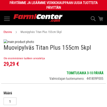
Skip
PÄIVITÄMME JA LISÄÄMME VERKKOKAUPPAAN UUSIA TUOTTEITA
to
PÄIVITTÄIN
Content
Haku
Os
Etusivu
Muovipylväs Titan Plus 155cm 5kpl
Skip
Muovipylväs Titan Plus 155cm 5kpl
to
Skip
the
to
end
the
Ole ensimmäinen tuotteen arvostelija
of
beginning
29,29 €
the
of
images
the
TOIMITUSAIKA 3-10 PÄIVÄÄ
gallery
images
Valmistajan tuotenumero
441809P005
gallery
Määrä