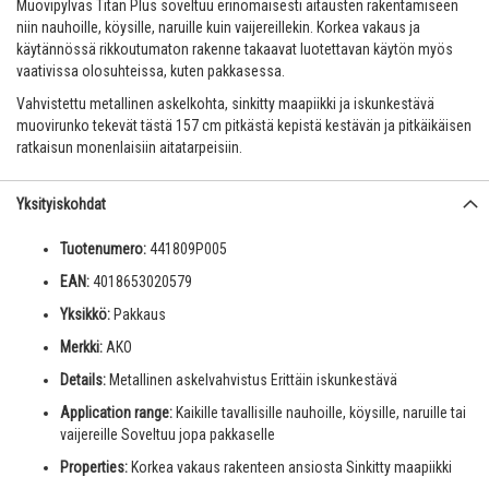
Muovipylväs Titan Plus soveltuu erinomaisesti aitausten rakentamiseen
niin nauhoille, köysille, naruille kuin vaijereillekin. Korkea vakaus ja
käytännössä rikkoutumaton rakenne takaavat luotettavan käytön myös
vaativissa olosuhteissa, kuten pakkasessa.
Vahvistettu metallinen askelkohta, sinkitty maapiikki ja iskunkestävä
muovirunko tekevät tästä 157 cm pitkästä kepistä kestävän ja pitkäikäisen
ratkaisun monenlaisiin aitatarpeisiin.
Yksityiskohdat
Tuotenumero:
441809P005
EAN:
4018653020579
Yksikkö:
Pakkaus
Merkki:
AKO
Details:
Metallinen askelvahvistus Erittäin iskunkestävä
Application range:
Kaikille tavallisille nauhoille, köysille, naruille tai
vaijereille Soveltuu jopa pakkaselle
Properties:
Korkea vakaus rakenteen ansiosta Sinkitty maapiikki