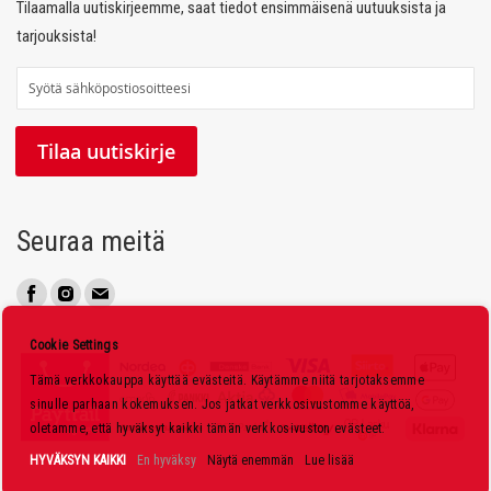
Tilaamalla uutiskirjeemme, saat tiedot ensimmäisenä uutuuksista ja
tarjouksista!
T
i
l
Tilaa uutiskirje
a
a
u
Seuraa meitä
u
t
i
s
Cookie Settings
k
Tämä verkkokauppa käyttää evästeitä. Käytämme niitä tarjotaksemme
i
sinulle parhaan kokemuksen. Jos jatkat verkkosivustomme käyttöä,
r
oletamme, että hyväksyt kaikki tämän verkkosivuston evästeet.
j
HYVÄKSYN KAIKKI
En hyväksy
Näytä enemmän
Lue lisää
e