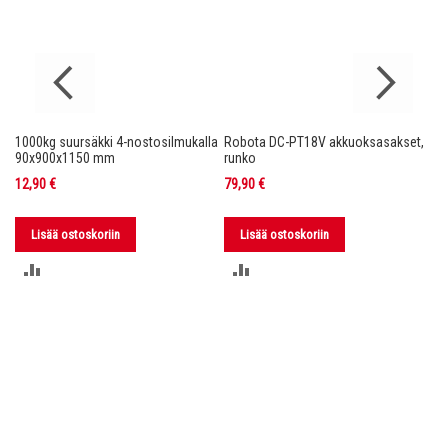
1000kg suursäkki 4-nostosilmukalla
Robota DC-PT18V akkuoksasakset,
Ro
nko
90x900x1150 mm
runko
36
12,90 €
79,90 €
11
Lisää ostoskoriin
Lisää ostoskoriin
LISÄÄ
LISÄÄ
VERTAILUUN
VERTAILUUN