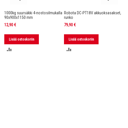
1000kg suursäkki 4-nostosilmukalla
Robota DC-PT18V akkuoksasakset,
Ro
nko
90x900x1150 mm
runko
36
12,90 €
79,90 €
11
Lisää ostoskoriin
Lisää ostoskoriin
LISÄÄ
LISÄÄ
VERTAILUUN
VERTAILUUN