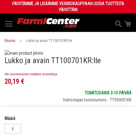
Skip
PÄIVITÄMME JA LISÄÄMME VERKKOKAUPPAAN UUSIA TUOTTEITA
to
PÄIVITTÄIN
Content
Haku
Os
Etusivu
Lukko ja avain TT100701KR:lle
Skip
Lukko ja avain TT100701KR:lle
to
Skip
the
to
end
the
Ole ensimmäinen tuotteen arvostelija
of
beginning
20,19 €
the
of
images
the
TOIMITUSAIKA 3-10 PÄIVÄÄ
gallery
images
Valmistajan tuotenumero
TT950001KR
gallery
Määrä