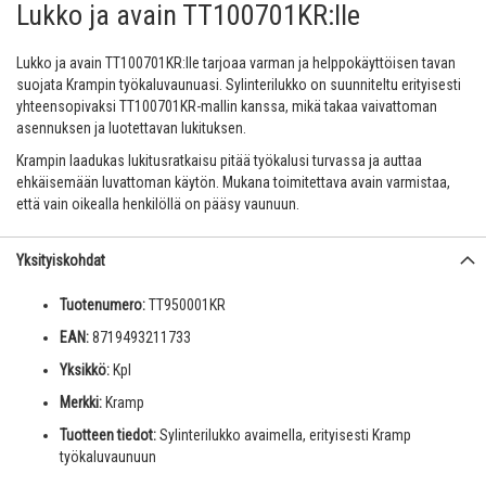
Lukko ja avain TT100701KR:lle
Lukko ja avain TT100701KR:lle tarjoaa varman ja helppokäyttöisen tavan
suojata Krampin työkaluvaunuasi. Sylinterilukko on suunniteltu erityisesti
yhteensopivaksi TT100701KR-mallin kanssa, mikä takaa vaivattoman
asennuksen ja luotettavan lukituksen.
Krampin laadukas lukitusratkaisu pitää työkalusi turvassa ja auttaa
ehkäisemään luvattoman käytön. Mukana toimitettava avain varmistaa,
että vain oikealla henkilöllä on pääsy vaunuun.
Yksityiskohdat
Tuotenumero:
TT950001KR
EAN:
8719493211733
Yksikkö:
Kpl
Merkki:
Kramp
Tuotteen tiedot:
Sylinterilukko avaimella, erityisesti Kramp
työkaluvaunuun