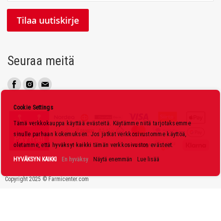
i
l
Tilaa uutiskirje
a
a
u
Seuraa meitä
u
t
i
s
Cookie Settings
k
Tämä verkkokauppa käyttää evästeitä. Käytämme niitä tarjotaksemme
i
sinulle parhaan kokemuksen. Jos jatkat verkkosivustomme käyttöä,
r
oletamme, että hyväksyt kaikki tämän verkkosivuston evästeet.
j
HYVÄKSYN KAIKKI
En hyväksy
Näytä enemmän
Lue lisää
e
Copyright 2025 © Farmicenter.com
e
m
m
e