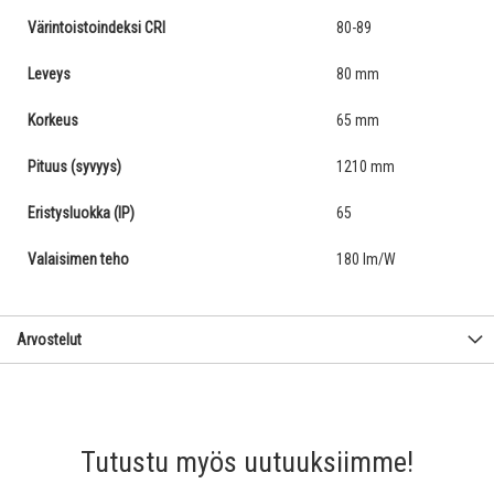
Värintoistoindeksi CRI
80-89
Leveys
80 mm
Korkeus
65 mm
Pituus (syvyys)
1210 mm
Eristysluokka (IP)
65
Valaisimen teho
180 lm/W
Arvostelut
Tutustu myös uutuuksiimme!