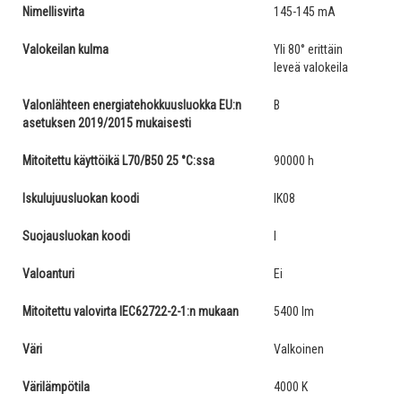
Nimellisvirta
145-145 mA
Valokeilan kulma
Yli 80° erittäin
leveä valokeila
Valonlähteen energiatehokkuusluokka EU:n
B
asetuksen 2019/2015 mukaisesti
Mitoitettu käyttöikä L70/B50 25 °C:ssa
90000 h
Iskulujuusluokan koodi
IK08
Suojausluokan koodi
I
Valoanturi
Ei
Mitoitettu valovirta IEC62722-2-1:n mukaan
5400 lm
Väri
Valkoinen
Värilämpötila
4000 K