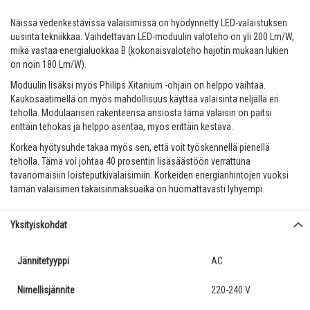
Näissä vedenkestävissä valaisimissa on hyödynnetty LED-valaistuksen
uusinta tekniikkaa. Vaihdettavan LED-moduulin valoteho on yli 200 Lm/W,
mikä vastaa energialuokkaa B (kokonaisvaloteho hajotin mukaan lukien
on noin 180 Lm/W).
Moduulin lisäksi myös Philips Xitanium -ohjain on helppo vaihtaa.
Kaukosäätimellä on myös mahdollisuus käyttää valaisinta neljällä eri
teholla. Modulaarisen rakenteensa ansiosta tämä valaisin on paitsi
erittäin tehokas ja helppo asentaa, myös erittäin kestävä.
Korkea hyötysuhde takaa myös sen, että voit työskennellä pienellä
teholla. Tämä voi johtaa 40 prosentin lisäsäästöön verrattuna
tavanomaisiin loisteputkivalaisimiin. Korkeiden energianhintojen vuoksi
tämän valaisimen takaisinmaksuaika on huomattavasti lyhyempi.
Yksityiskohdat
Jännitetyyppi
AC
Nimellisjännite
220-240 V