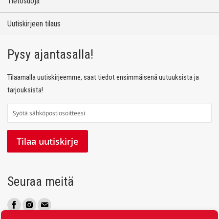
Tietosuoja
Uutiskirjeen tilaus
Pysy ajantasalla!
Tilaamalla uutiskirjeemme, saat tiedot ensimmäisenä uutuuksista ja
tarjouksista!
T
i
l
Tilaa uutiskirje
a
a
u
Seuraa meitä
u
t
i