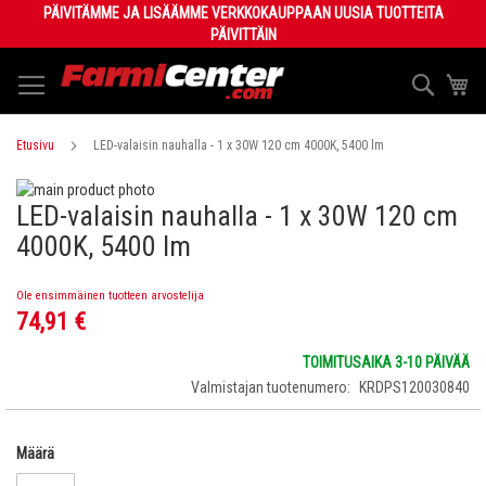
Skip
PÄIVITÄMME JA LISÄÄMME VERKKOKAUPPAAN UUSIA TUOTTEITA
to
PÄIVITTÄIN
Content
Haku
Os
Etusivu
LED-valaisin nauhalla - 1 x 30W 120 cm 4000K, 5400 lm
Skip
LED-valaisin nauhalla - 1 x 30W 120 cm
to
Skip
the
to
4000K, 5400 lm
end
the
of
beginning
Ole ensimmäinen tuotteen arvostelija
the
of
74,91 €
images
the
gallery
images
gallery
TOIMITUSAIKA 3-10 PÄIVÄÄ
Valmistajan tuotenumero
KRDPS120030840
Määrä