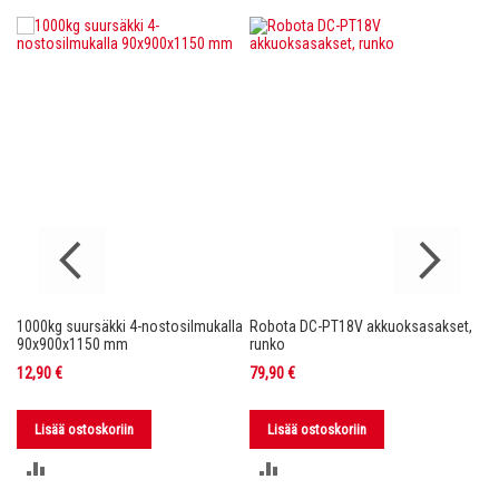
1000kg suursäkki 4-nostosilmukalla
Robota DC-PT18V akkuoksasakset,
Ro
nko
90x900x1150 mm
runko
36
12,90 €
79,90 €
11
Lisää ostoskoriin
Lisää ostoskoriin
LISÄÄ
LISÄÄ