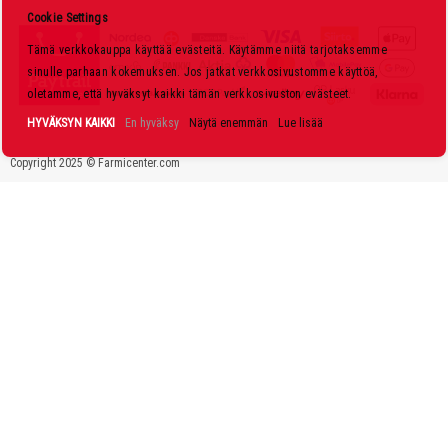
s
Cookie Settings
k
Tämä verkkokauppa käyttää evästeitä. Käytämme niitä tarjotaksemme
i
sinulle parhaan kokemuksen. Jos jatkat verkkosivustomme käyttöä,
r
oletamme, että hyväksyt kaikki tämän verkkosivuston evästeet.
j
HYVÄKSYN KAIKKI
En hyväksy
Näytä enemmän
Lue lisää
e
Copyright 2025 © Farmicenter.com
e
m
m
e
: