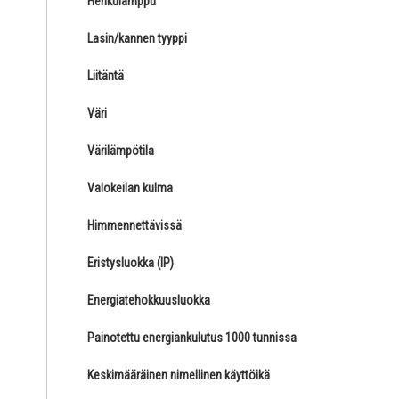
Hehkulamppu
Lasin/kannen tyyppi
Liitäntä
Väri
Värilämpötila
Valokeilan kulma
Himmennettävissä
Eristysluokka (IP)
Energiatehokkuusluokka
Painotettu energiankulutus 1000 tunnissa
Keskimääräinen nimellinen käyttöikä