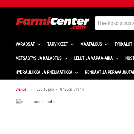
Skip
to
Content
Haku
VARAOSAT
TARVIKKEET
MAATALOUS
TYÖKALUT
METSÄSTYS JA KALASTUS
LELUT JA VAPAA-AIKA
NOST
HYDRAULIIKKA JA PNEUMATIIKKA
RENKAAT JA PERÄVAUNUTA
Etusivu
LED TL putki - T8 120cm G13 14
Skip
to
Skip
the
to
end
the
of
beginning
the
of