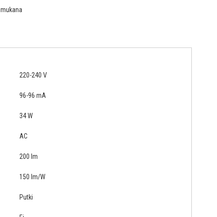
n mukana
220-240 V
96-96 mA
34 W
AC
200 lm
150 lm/W
Putki