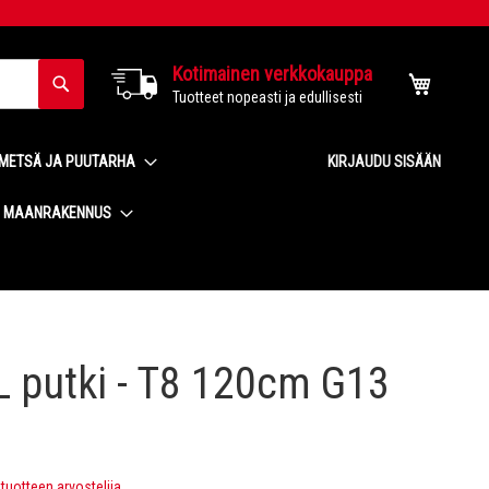
Kotimainen verkkokauppa
Haku
Ostoskor
Tuotteet nopeasti ja edullisesti
METSÄ JA PUUTARHA
KIRJAUDU SISÄÄN
MAANRAKENNUS
L putki - T8 120cm G13
uotteen arvostelija