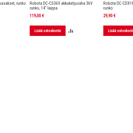
asakset, runko
Robota DC-CS36V akkuketjusaha 36V
Robota DC-CDX1
runko, 14" laippa
runko
119,00 €
29,90 €
LISÄÄ
LISÄÄ
Lisää ostoskoriin
Lisää ostoskorii
VERTAILUUN
VERTAILUUN