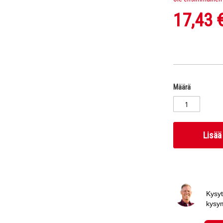
17,43 
Määrä
Lisää