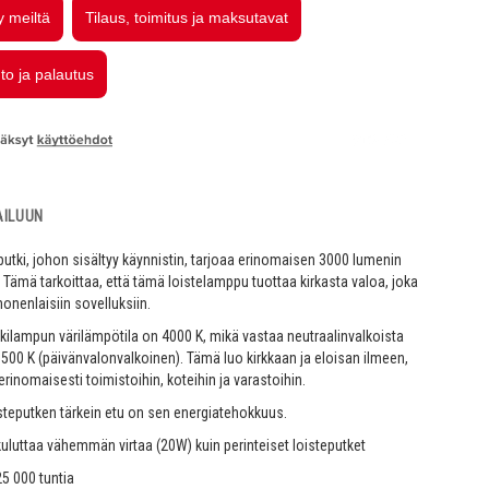
AILUUN
putki, johon sisältyy käynnistin, tarjoaa erinomaisen 3000 lumenin
 Tämä tarkoittaa, että tämä loistelamppu tuottaa kirkasta valoa, joka
onenlaisiin sovelluksiin.
tkilampun värilämpötila on 4000 K, mikä vastaa neutraalinvalkoista
 6500 K (päivänvalonvalkoinen). Tämä luo kirkkaan ja eloisan ilmeen,
erinomaisesti toimistoihin, koteihin ja varastoihin.
steputken tärkein etu on sen energiatehokkuus.
kuluttaa vähemmän virtaa (20W) kuin perinteiset loisteputket
25 000 tuntia