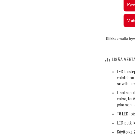
LISÄÄ VERT
LED-loiste
valotehon.
soveltuu m
Lisäksi pu
valoa, tai
joka sopii 
T8 LED-loi
LED-putki 
Käyttöikä 