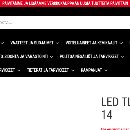
PÄIVITÄMME JA LISÄÄMME VERKKOKAUPPAAN UUSIA TUOTTEITA PÄIVITTÄIN
VAATTEET JA SUOJAIMET
VOITELUAINEET JA KEMIKAALIT
O, SIDONTA JA VARASTOINTI
POLTTOAINESÄILIÖT JA TARVIKKEET
RVIKKEET
TIETERÄT JA TARVIKKEET
KAMPANJAT
LED T
14
Ole ensimmäinen t