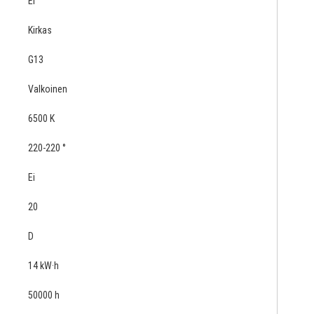
Ei
Kirkas
G13
Valkoinen
6500 K
220-220 °
Ei
20
D
14 kW·h
50000 h