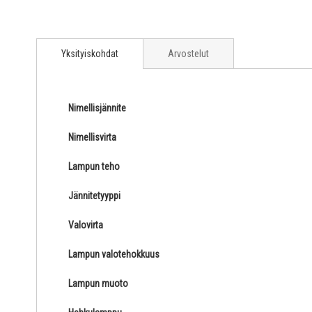
Yksityiskohdat
Arvostelut
Nimellisjännite
Nimellisvirta
Lampun teho
Jännitetyyppi
Valovirta
Lampun valotehokkuus
Lampun muoto