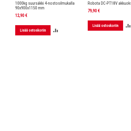
rella DC-
1000kg suursäkki 4-nostosilmukalla
Robota DC-PT18V akkuoks
90x900x1150 mm
79,90 €
12,90 €
Lisää ostoskoriin
LISÄÄ
Lisää ostoskoriin
LUUN
VERTAILUUN