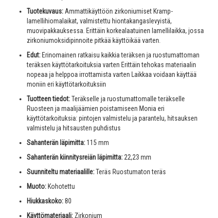
Tuotekuvaus:
Ammattikäyttöön zirkoniumiset Kramp-
lamellihiomalaikat, valmistettu hiontakangaslevyistä,
muovipakkauksessa. Erittäin korkealaatuinen lamellilaikka, jossa
zirkoniumoksidipinnoite pitkää käyttöikää varten.
Edut:
Erinomainen ratkaisu kaikkia teräksen ja ruostumattoman
teräksen käyttötarkoituksia varten Erittäin tehokas materiaalin
nopeaa ja helppoa irrottamista varten Laikkaa voidaan käyttää
moniin eri käyttötarkoituksiin
Tuotteen tiedot:
Teräkselle ja ruostumattomalle teräkselle
Ruosteen ja maalijäämien poistamiseen Monia eri
käyttötarkoituksia: pintojen valmistelu ja parantelu, hitsauksen
valmistelu ja hitsausten puhdistus
Sahanterän läpimitta:
115 mm
Sahanterän kiinnitysreiän läpimitta:
22,23 mm
Suunniteltu materiaalille:
Teräs Ruostumaton teräs
Muoto:
Kohotettu
Hiukkaskoko:
80
Käyttömateriaali:
Zirkonium