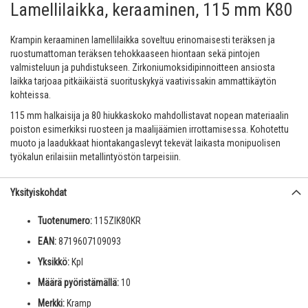
Lamellilaikka, keraaminen, 115 mm K80
Krampin keraaminen lamellilaikka soveltuu erinomaisesti teräksen ja
ruostumattoman teräksen tehokkaaseen hiontaan sekä pintojen
valmisteluun ja puhdistukseen. Zirkoniumoksidipinnoitteen ansiosta
laikka tarjoaa pitkäikäistä suorituskykyä vaativissakin ammattikäytön
kohteissa.
115 mm halkaisija ja 80 hiukkaskoko mahdollistavat nopean materiaalin
poiston esimerkiksi ruosteen ja maalijäämien irrottamisessa. Kohotettu
muoto ja laadukkaat hiontakangaslevyt tekevät laikasta monipuolisen
työkalun erilaisiin metallintyöstön tarpeisiin.
Yksityiskohdat
Tuotenumero:
115ZIK80KR
EAN:
8719607109093
Yksikkö:
Kpl
Määrä pyöristämällä:
10
Merkki:
Kramp