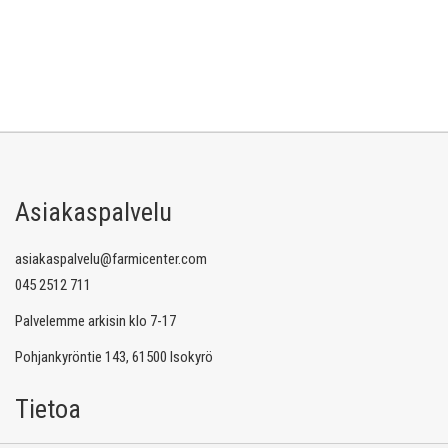
Asiakaspalvelu
asiakaspalvelu@farmicenter.com
045 2512 711
Palvelemme arkisin klo 7-17
Pohjankyröntie 143, 61500 Isokyrö
Tietoa