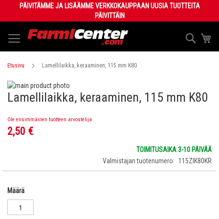
Skip
PÄIVITÄMME JA LISÄÄMME VERKKOKAUPPAAN UUSIA TUOTTEITA
to
PÄIVITTÄIN
Content
Haku
Os
Etusivu
Lamellilaikka, keraaminen, 115 mm K80
Skip
Lamellilaikka, keraaminen, 115 mm K80
to
Skip
the
to
end
the
Ole ensimmäinen tuotteen arvostelija
of
beginning
2,50 €
the
of
images
the
TOIMITUSAIKA 3-10 PÄIVÄÄ
gallery
images
Valmistajan tuotenumero
115ZIK80KR
gallery
Määrä