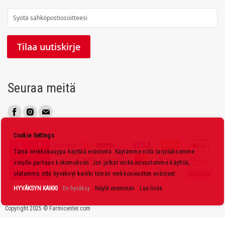
T
i
l
Tilaa uutiskirje
a
a
u
Seuraa meitä
u
t
i
s
Cookie Settings
k
Tämä verkkokauppa käyttää evästeitä. Käytämme niitä tarjotaksemme
i
sinulle parhaan kokemuksen. Jos jatkat verkkosivustomme käyttöä,
r
oletamme, että hyväksyt kaikki tämän verkkosivuston evästeet.
j
HYVÄKSYN KAIKKI
En hyväksy
Näytä enemmän
Lue lisää
e
Copyright 2025 © Farmicenter.com
e
m