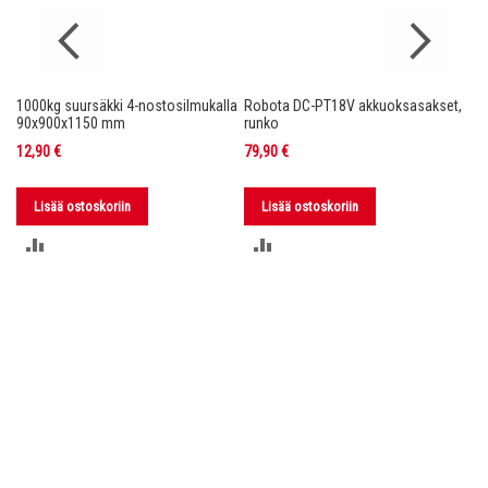
1000kg suursäkki 4-nostosilmukalla
Robota DC-PT18V akkuoksasakset,
Ro
nko
90x900x1150 mm
runko
36
12,90 €
79,90 €
11
Lisää ostoskoriin
Lisää ostoskoriin
LISÄÄ
LISÄÄ
VERTAILUUN
VERTAILUUN