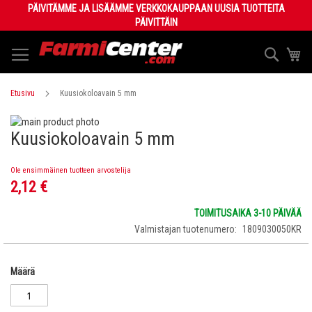
Skip
PÄIVITÄMME JA LISÄÄMME VERKKOKAUPPAAN UUSIA TUOTTEITA
to
PÄIVITTÄIN
Content
Haku
Os
Etusivu
Kuusiokoloavain 5 mm
Skip
Kuusiokoloavain 5 mm
to
Skip
the
to
end
the
Ole ensimmäinen tuotteen arvostelija
of
beginning
2,12 €
the
of
images
the
TOIMITUSAIKA 3-10 PÄIVÄÄ
gallery
images
Valmistajan tuotenumero
1809030050KR
gallery
Määrä