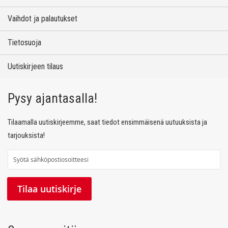
Vaihdot ja palautukset
Tietosuoja
Uutiskirjeen tilaus
Pysy ajantasalla!
Tilaamalla uutiskirjeemme, saat tiedot ensimmäisenä uutuuksista ja
tarjouksista!
T
i
l
Tilaa uutiskirje
a
a
u