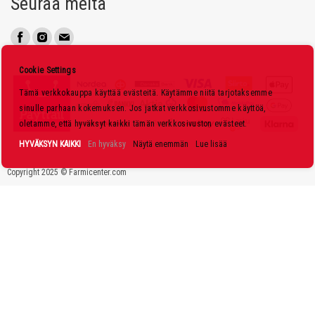
Seuraa meitä
u
t
i
s
Cookie Settings
k
Tämä verkkokauppa käyttää evästeitä. Käytämme niitä tarjotaksemme
i
sinulle parhaan kokemuksen. Jos jatkat verkkosivustomme käyttöä,
r
oletamme, että hyväksyt kaikki tämän verkkosivuston evästeet.
j
HYVÄKSYN KAIKKI
En hyväksy
Näytä enemmän
Lue lisää
e
Copyright 2025 © Farmicenter.com
e
m
m
e
: