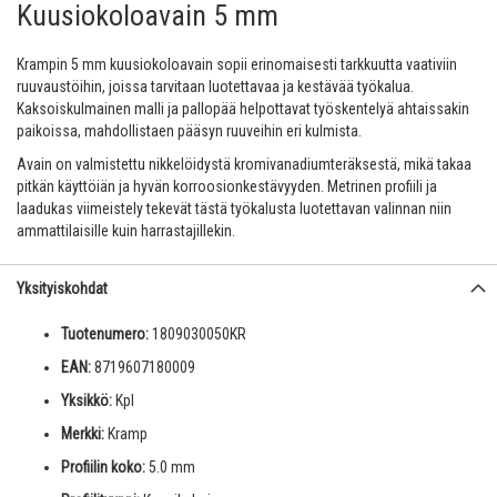
Kuusiokoloavain 5 mm
Krampin 5 mm kuusiokoloavain sopii erinomaisesti tarkkuutta vaativiin
ruuvaustöihin, joissa tarvitaan luotettavaa ja kestävää työkalua.
Kaksoiskulmainen malli ja pallopää helpottavat työskentelyä ahtaissakin
paikoissa, mahdollistaen pääsyn ruuveihin eri kulmista.
Avain on valmistettu nikkelöidystä kromivanadiumteräksestä, mikä takaa
pitkän käyttöiän ja hyvän korroosionkestävyyden. Metrinen profiili ja
laadukas viimeistely tekevät tästä työkalusta luotettavan valinnan niin
ammattilaisille kuin harrastajillekin.
Yksityiskohdat
Tuotenumero:
1809030050KR
EAN:
8719607180009
Yksikkö:
Kpl
Merkki:
Kramp
Profiilin koko:
5.0 mm