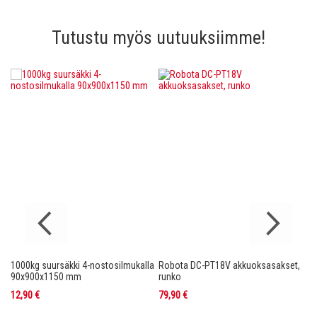
Tutustu myös uutuuksiimme!
1000kg suursäkki 4-nostosilmukalla
Robota DC-PT18V akkuoksasakset,
Ro
nko
90x900x1150 mm
runko
36
12,90 €
79,90 €
11