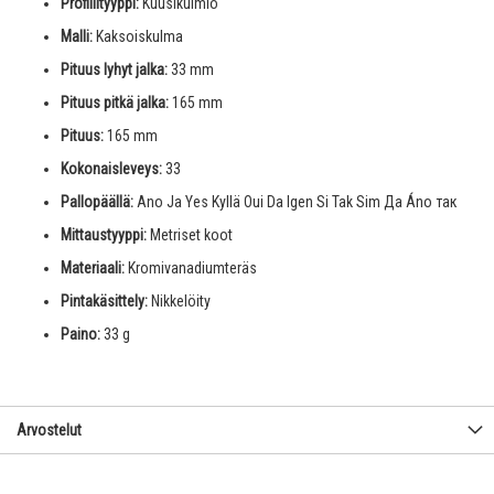
Profiilityyppi:
Kuusikulmio
Malli:
Kaksoiskulma
Pituus lyhyt jalka:
33 mm
Pituus pitkä jalka:
165 mm
Pituus:
165 mm
Kokonaisleveys:
33
Pallopäällä:
Ano Ja Yes Kyllä Oui Da Igen Si Tak Sim Да Áno так
Mittaustyyppi:
Metriset koot
Materiaali:
Kromivanadiumteräs
Pintakäsittely:
Nikkelöity
Paino:
33 g
Arvostelut