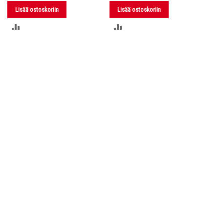
Lisää ostoskoriin
Lisää ostoskoriin
LISÄÄ
LISÄÄ
VERTAILUUN
VERTAILUUN