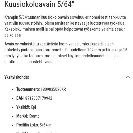
Kuusiokoloavain 5/64"
Krampin 5/64 tuuman kuusiokoloavain soveltuu erinomaisesti tarkkuutta
vaativiin ruuvaustöihin, joissa tarvitaan kestävää ja luotettavaa työkalua.
Kaksoiskulmainen malli ja pallopää helpottavat työskentelyä ahtaissakin
paikoissa.
Avain on valmistettu kestävästä kromivanadiumteräksestä ja sen
nikkelöity pinta suojaa korroosiolta. Pituudeltaan 102 mm pitkä jalka ja 18
mm lyhyt jalka tarjoavat monipuoliset käyttömahdollisuudet erilaisissa
huolto- ja asennustehtävissä.
Yksityiskohdat
Tuotenumero:
1809035020KR
EAN:
8719607179942
Yksikkö:
Kpl
Merkki:
Kramp
Profiilin koko:
5/64 in