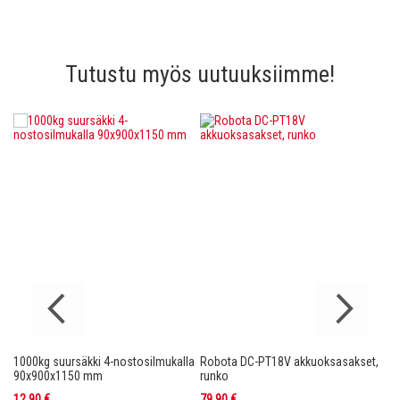
Tutustu myös uutuuksiimme!
1000kg suursäkki 4-nostosilmukalla
Robota DC-PT18V akkuoksasakset,
Ro
nko
90x900x1150 mm
runko
36
12,90 €
79,90 €
11