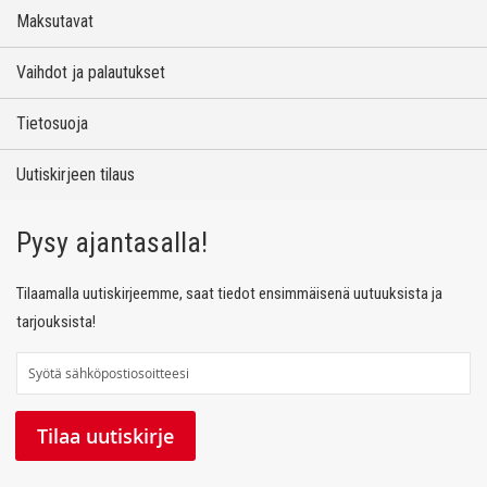
Maksutavat
Vaihdot ja palautukset
Tietosuoja
Uutiskirjeen tilaus
Pysy ajantasalla!
Tilaamalla uutiskirjeemme, saat tiedot ensimmäisenä uutuuksista ja
tarjouksista!
T
i
l
Tilaa uutiskirje
a
a