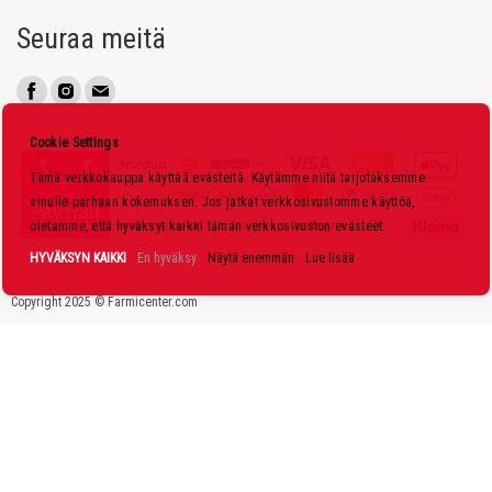
u
Seuraa meitä
u
t
i
s
Cookie Settings
k
Tämä verkkokauppa käyttää evästeitä. Käytämme niitä tarjotaksemme
i
sinulle parhaan kokemuksen. Jos jatkat verkkosivustomme käyttöä,
r
oletamme, että hyväksyt kaikki tämän verkkosivuston evästeet.
j
HYVÄKSYN KAIKKI
En hyväksy
Näytä enemmän
Lue lisää
e
Copyright 2025 © Farmicenter.com
e
m
m
e
: