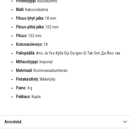
Profiilityyppi:
Kuusikulmio
Malli:
Kaksoiskulma
Pituus lyhyt jalka:
18 mm
Pituus pitkä jalka:
102 mm
Pituus:
102 mm
Kokonaisleveys:
18
Pallopäällä:
Ano Ja Yes Kyllä Oui Da Igen Si Tak Sim Да Áno так
Mittaustyyppi:
Imperial
Materiaali:
Kromivanadiumteräs
Pintakäsittely:
Nikkelöity
Paino:
4 g
Pakkaus:
Kupla
Arvostelut