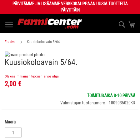
Skip
PÄIVITÄMME JA LISÄÄMME VERKKOKAUPPAAN UUSIA TUOTTEITA
to
PÄIVITTÄIN
Content
Haku
Os
Etusivu
Kuusiokoloavain 5/64.
Skip
Kuusiokoloavain 5/64.
to
Skip
the
to
end
the
Ole ensimmäinen tuotteen arvostelija
of
beginning
2,00 €
the
of
images
the
TOIMITUSAIKA 3-10 PÄIVÄÄ
gallery
images
Valmistajan tuotenumero
1809035020KR
gallery
Määrä