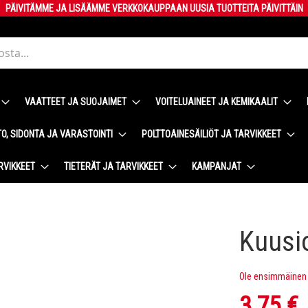
PÄIVITÄMME JA LISÄÄMME VERKKOKAUPPAAN UUSIA TUOTTEITA PÄIVITTÄIN
VAATTEET JA SUOJAIMET
VOITELUAINEET JA KEMIKAALIT
O, SIDONTA JA VARASTOINTI
POLTTOAINESÄILIÖT JA TARVIKKEET
RVIKKEET
TIETERÄT JA TARVIKKEET
KAMPANJAT
Kuusi
Ole ensimmäinen t
3,75 €