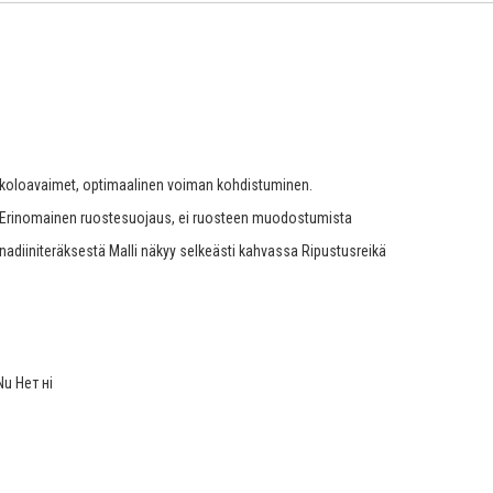
okoloavaimet, optimaalinen voiman kohdistuminen.
 Erinomainen ruostesuojaus, ei ruosteen muodostumista
adiiniteräksestä Malli näkyy selkeästi kahvassa Ripustusreikä
Nu Нет ні