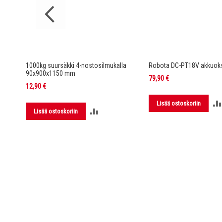
rella DC-
1000kg suursäkki 4-nostosilmukalla
Robota DC-PT18V akkuoks
90x900x1150 mm
79,90 €
12,90 €
Lisää ostoskoriin
LISÄÄ
Lisää ostoskoriin
LUUN
VERTAILUUN