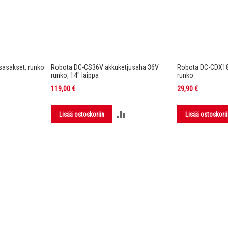
asakset, runko
Robota DC-CS36V akkuketjusaha 36V
Robota DC-CDX1
runko, 14" laippa
runko
119,00 €
29,90 €
LISÄÄ
LISÄÄ
Lisää ostoskoriin
Lisää ostoskorii
VERTAILUUN
VERTAILUUN