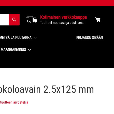
Kotimainen verkkokauppa
Haku
Ostoskor
Tuotteet nopeasti ja edullisesti
METSÄ JA PUUTARHA
KIRJAUDU SISÄÄN
MAANRAKENNUS
okoloavain 2.5x125 mm
uotteen arvostelija