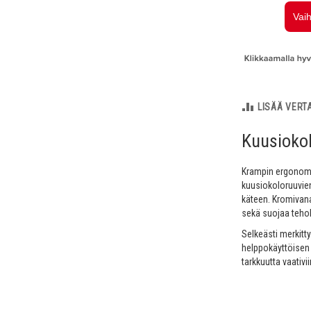
LISÄÄ VERT
Kuusioko
Krampin ergonomis
kuusiokoloruuvien
käteen. Kromivana
sekä suojaa tehok
Selkeästi merkitty
helppokäyttöisen 
tarkkuutta vaativi