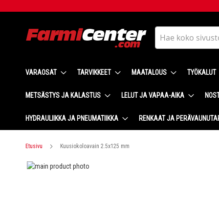
Skip
to
Content
Haku
VARAOSAT
TARVIKKEET
MAATALOUS
TYÖKALUT
METSÄSTYS JA KALASTUS
LELUT JA VAPAA-AIKA
NOST
HYDRAULIIKKA JA PNEUMATIIKKA
RENKAAT JA PERÄVAUNUTA
Etusivu
Kuusiokoloavain 2.5x125 mm
Skip
to
Skip
the
to
end
the
of
beginning
the
of