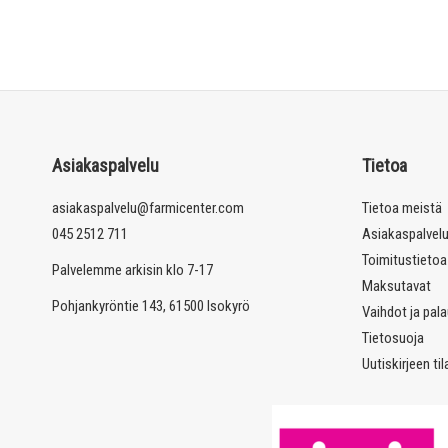
Asiakaspalvelu
Tietoa
asiakaspalvelu@farmicenter.com
Tietoa meistä
045 2512 711
Asiakaspalvel
Toimitustietoa
Palvelemme arkisin klo 7-17
Maksutavat
Pohjankyröntie 143, 61500 Isokyrö
Vaihdot ja pal
Tietosuoja
Uutiskirjeen ti