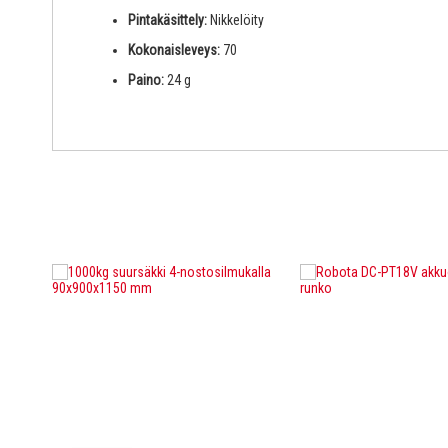
Pintakäsittely:
Nikkelöity
Kokonaisleveys:
70
Paino:
24 g