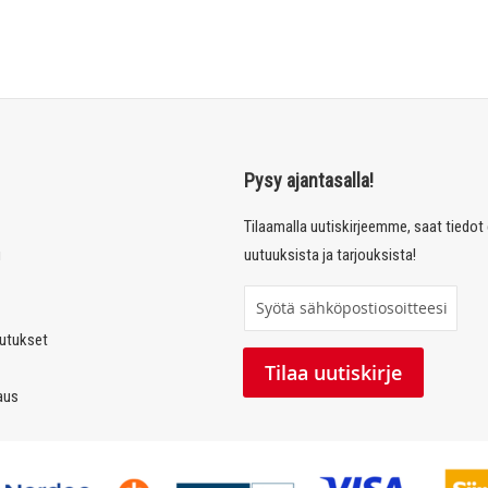
Pysy ajantasalla!
Tilaamalla uutiskirjeemme, saat tiedo
u
uutuuksista ja tarjouksista!
T
i
autukset
l
Tilaa uutiskirje
a
laus
a
u
u