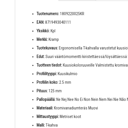
Tuotenumero:
1809220025KR
EAN:
8719493040111
Yksikkö:
Kpl
Merkki:
Kramp
Tuotekuvaus:
Ergonomisella T-kahvalla varustetut kuusi
Edut:
Suuri vääntömomentti kiristettäessä/löysättäessä
Tuotteen tiedot:
Kuusiokoloruuveille Valmistettu kromivan
Profiilityyppi:
Kuusikulmio
Profiilin koko:
2.5 mm
Pituus:
125 mm
Pallopäällä:
Ne Nej Nee No Ei Non Nein Nem Nei Nie Não 
Materiaali:
Kromivanadiumteräs Muovi
Mittaustyyppi:
Metriset koot
Malli:
T-kahva