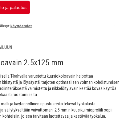
AILUUN
loavain 2.5x125 mm
ella T-kahvalla varustettu kuusiokoloavain helpottaa
 kiristystä ja löysäystä, tarjoten optimaalisen voiman kohdistumisen
diiniteräksestä valmistettu ja nikkelöity avain kestää kovaa käyttöä
kaasti ruostumiselta.
 malli ja käytännöllinen ripustusreikä tekevät työkalusta
ja säilytykseltään vaivattoman. 2,5 mm:n kuusikulmioprofiili sopii
in kohteisiin, joissa tarvitaan luotettavaa ja kestävää työkalua.