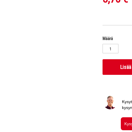
Määrä
Lisää